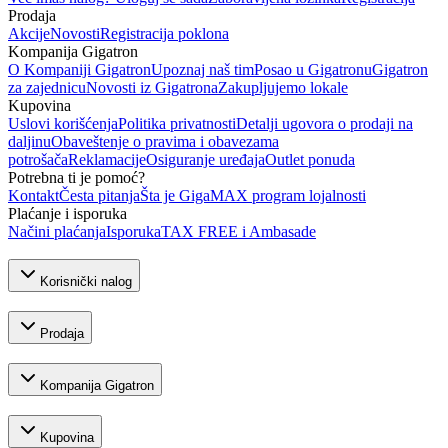
Prodaja
Akcije
Novosti
Registracija poklona
Kompanija Gigatron
O Kompaniji Gigatron
Upoznaj naš tim
Posao u Gigatronu
Gigatron
za zajednicu
Novosti iz Gigatrona
Zakupljujemo lokale
Kupovina
Uslovi korišćenja
Politika privatnosti
Detalji ugovora o prodaji na
daljinu
Obaveštenje o pravima i obavezama
potrošača
Reklamacije
Osiguranje uređaja
Outlet ponuda
Potrebna ti je pomoć?
Kontakt
Česta pitanja
Šta je GigaMAX program lojalnosti
Plaćanje i isporuka
Načini plaćanja
Isporuka
TAX FREE i Ambasade
Korisnički nalog
Prodaja
Kompanija Gigatron
Kupovina