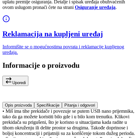
uplatu premije osiguranja. Detalje i spisak uređaja obuhvaćenih
ovom uslugom pronaći ćete na strani
Osiguranje uređaja
.
Reklamacija na kupljeni uređaj
Informišite se o mogućnostima povrata i reklamacije kupljenog
uređaja.
Informacije o proizvodu
Uporedi
Opis proizvoda
Specifikacije
Pitanja i odgovori
• Miš ima tihe prekidače i povezuje se putem USB nano prijemnika,
tako da ga možete koristiti bilo gde i u bilo kom trenutku. Klikovi
prekidača su prigušeni, što je korisno u situacijama kada radite u
tihom okruženju ili delite prostor sa drugima. Takođe doprinose i
boljoj koncentraciji i prijatniji su za korišćenje tokom dužeg perioda.