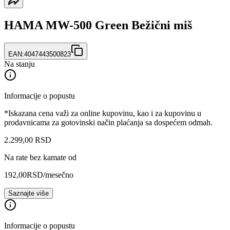
HAMA MW-500 Green Bežični miš
EAN:
4047443500823
Na stanju
Informacije o popustu
*Iskazana cena važi za online kupovinu, kao i za kupovinu u
prodavnicama za gotovinski način plaćanja sa dospećem odmah.
2.299
,
00
RSD
Na rate bez kamate od
192,00
RSD
/mesečno
Saznajte više
Informacije o popustu