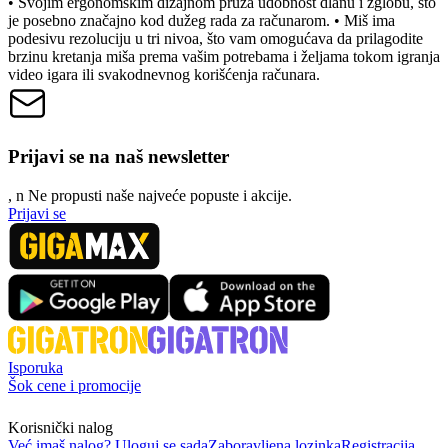
• Svojim ergonomskim dizajnom pruža udobnost dlanu i zglobu, što
je posebno značajno kod dužeg rada za računarom. • Miš ima
podesivu rezoluciju u tri nivoa, što vam omogućava da prilagodite
brzinu kretanja miša prema vašim potrebama i željama tokom igranja
video igara ili svakodnevnog korišćenja računara.
Prijavi se na naš newsletter
, n
N
e propusti naše najveće popuste i akcije.
Prijavi se
Isporuka
Šok cene i promocije
Korisnički nalog
Već imaš nalog? Uloguj se sada
Zaboravljena lozinka
Registracija