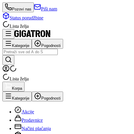
Piši nam
Pozovi nas
Status porudžbine
Lista želja
Kategorije
Pogodnosti
Lista želja
Korpa
Kategorije
Pogodnosti
Akcije
Prodavnice
Načini plaćanja