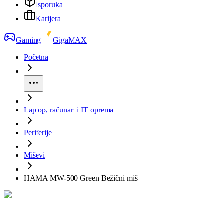
Isporuka
Karijera
Gaming
GigaMAX
Početna
Laptop, računari i IT oprema
Periferije
Miševi
HAMA MW-500 Green Bežični miš