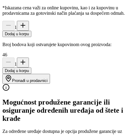
*Iskazana cena važi za online kupovinu, kao i za kupovinu u
prodavnicama za gotovinski način plaćanja sa dospećem odmah.
1
Dodaj u korpu
Broj bodova koji ostvarujete kupovinom ovog proizvoda:
46
1
Dodaj u korpu
Pronađi u prodavnici
Mogućnost produžene garancije ili
osiguranje određenih uređaja od štete i
krađe
Za određene uređaje dostupna je opcija produžene garancije uz