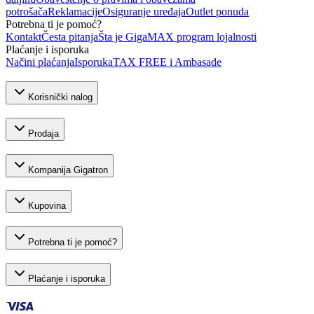
potrošača
Reklamacije
Osiguranje uređaja
Outlet ponuda
Potrebna ti je pomoć?
Kontakt
Česta pitanja
Šta je GigaMAX program lojalnosti
Plaćanje i isporuka
Načini plaćanja
Isporuka
TAX FREE i Ambasade
Korisnički nalog
Prodaja
Kompanija Gigatron
Kupovina
Potrebna ti je pomoć?
Plaćanje i isporuka