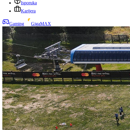
Isporuka
Karijera
Gaming
GigaMAX