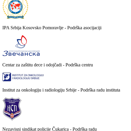
IPA Srbija Kosovsko Pomoravlje - Podrška asocijaciji
Centar za zaštitu dece i odojčadi - Podrška centru
Institut za onkologiju i radiologiju Srbije - Podrška radu instituta
Nezavisni sindikat policije Čukarica - Podrška radu