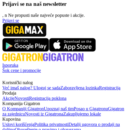
Prijavi se na naš newsletter
, n
N
e propusti naše najveće popuste i akcije.
Prijavi se
Isporuka
Šok cene i promocije
Korisnički nalog
Već imaš nalog? Uloguj se sada
Zaboravljena lozinka
Registracija
Prodaja
Akcije
Novosti
Registracija poklona
Kompanija Gigatron
O Kompaniji Gigatron
Upoznaj naš tim
Posao u Gigatronu
Gigatron
za zajednicu
Novosti iz Gigatrona
Zakupljujemo lokale
Kupovina
Uslovi korišćenja
Politika privatnosti
Detalji ugovora o prodaji na
daljinu
Obaveštenje o pravima i obavezama