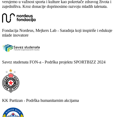
verujemo u važnost sporta i kulture kao pokretače zdravog života i
zajedništva. Kroz donacije doprinosimo razvoju mladih talenata.
Fondacija Nordeus, Mejkers Lab - Saradnja koji inspiriše i edukuje
mlade inovatore
Savez studenata FON-a - Podrška projektu SPORTBIZZ 2024
KK Partizan - Podrška humanitarnim akcijama