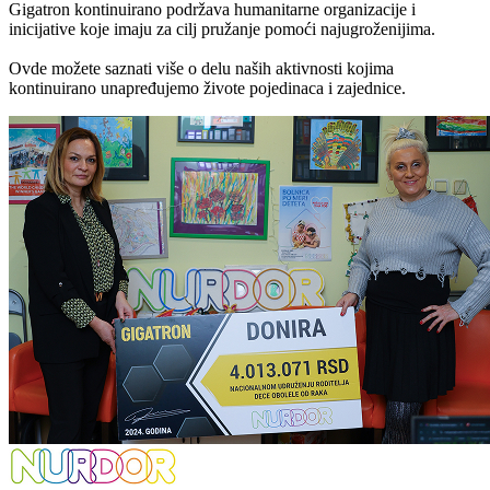
Gigatron kontinuirano podržava humanitarne organizacije i
inicijative koje imaju za cilj pružanje pomoći najugroženijima.
Ovde možete saznati više o delu naših aktivnosti kojima
kontinuirano unapređujemo živote pojedinaca i zajednice.