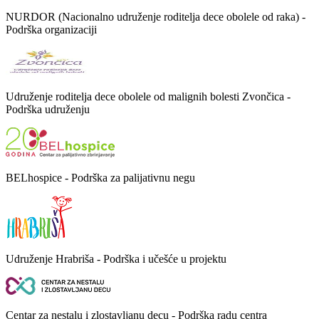
NURDOR (Nacionalno udruženje roditelja dece obolele od raka) -
Podrška organizaciji
Udruženje roditelja dece obolele od malignih bolesti Zvončica -
Podrška udruženju
BELhospice - Podrška za palijativnu negu
Udruženje Hrabriša - Podrška i učešće u projektu
Centar za nestalu i zlostavljanu decu - Podrška radu centra