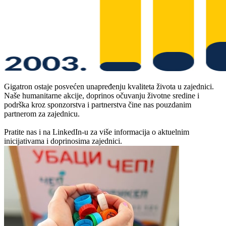
Gigatron ostaje posvećen unapređenju kvaliteta života u zajednici.
Naše humanitarne akcije, doprinos očuvanju životne sredine i
podrška kroz sponzorstva i partnerstva čine nas pouzdanim
partnerom za zajednicu.
Pratite nas i na LinkedIn-u za više informacija o aktuelnim
inicijativama i doprinosima zajednici.