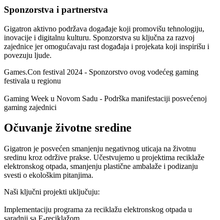
Sponzorstva i partnerstva
Gigatron aktivno podržava događaje koji promovišu tehnologiju,
inovacije i digitalnu kulturu. Sponzorstva su ključna za razvoj
zajednice jer omogućavaju rast događaja i projekata koji inspirišu i
povezuju ljude.
Games.Con festival 2024
- Sponzorstvo ovog vodećeg gaming
festivala u regionu
Gaming Week u Novom Sadu
- Podrška manifestaciji posvećenoj
gaming zajednici
Očuvanje životne sredine
Gigatron je posvećen smanjenju negativnog uticaja na životnu
sredinu kroz održive prakse. Učestvujemo u projektima reciklaže
elektronskog otpada, smanjenju plastične ambalaže i podizanju
svesti o ekološkim pitanjima.
Naši ključni projekti uključuju:
Implementaciju programa za reciklažu elektronskog otpada u
saradnji sa
E-reciklažom
.