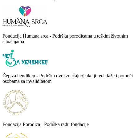
Fondacija Humana srca - Podrška porodicama u teškim životnim
situacijama
Čep za hendikep - Podrška ovoj značajnoj akciji reciklaže i pomoći
osobama sa invaliditetom
Fondacija Porodica - Podrška radu fondacije