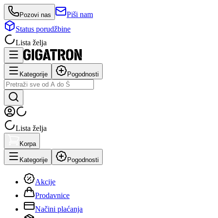
Piši nam
Pozovi nas
Status porudžbine
Lista želja
Kategorije
Pogodnosti
Lista želja
Korpa
Kategorije
Pogodnosti
Akcije
Prodavnice
Načini plaćanja