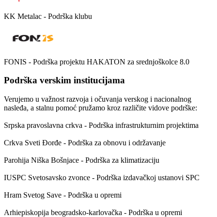
KK Metalac - Podrška klubu
FONIS - Podrška projektu HAKATON za srednjoškolce 8.0
Podrška verskim institucijama
Verujemo u važnost razvoja i očuvanja verskog i nacionalnog
nasleđa, a stalnu pomoć pružamo kroz različite vidove podrške:
Srpska pravoslavna crkva
- Podrška infrastrukturnim projektima
Crkva Sveti Đorđe
- Podrška za obnovu i održavanje
Parohija Niška Bošnjace
- Podrška za klimatizaciju
IUSPC Svetosavsko zvonce
- Podrška izdavačkoj ustanovi SPC
Hram Svetog Save
- Podrška u opremi
Arhiepiskopija beogradsko-karlovačka
- Podrška u opremi