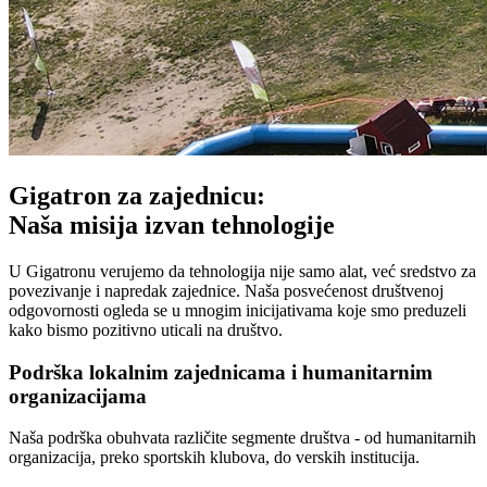
Gigatron za zajednicu:
Naša misija izvan tehnologije
U Gigatronu verujemo da tehnologija nije samo alat, već sredstvo za
povezivanje i napredak zajednice. Naša posvećenost društvenoj
odgovornosti ogleda se u mnogim inicijativama koje smo preduzeli
kako bismo pozitivno uticali na društvo.
Podrška lokalnim zajednicama i humanitarnim
organizacijama
Naša podrška obuhvata različite segmente društva - od humanitarnih
organizacija, preko sportskih klubova, do verskih institucija.