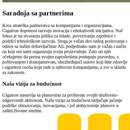
Saradnja sa partnerima
Kroz strateška partnerstva sa kompanijama i organizacijama,
Gigatron doprinosi razvoju inovacija i edukativnih inicijativa. Naš
fokus je na stvaranju prilika za mlade, povezivanju zajednice i
podršci tehnološkom razvoju. Stoga je važan deo našeg poslovanja i
odnos sa našim dobavljačima: Ali, podjednako nam je važan i način
na koji oni sami organizuju svoju proizvodnju. Zato od njih
očekujemo da prema svojim zaposlenima postupaju pravedno, s
poštovanjem i dostojanstvom, obezbeđujući uslove koji štite zdravlje
i sigurnost osoba koje rade u njihovim kompanijama, a sve u skladu
sa zakonom.
Naša vizija za budućnost
Gigatron nastavlja sa planovima za proširenje svojih društveno-
odgovornih aktivnosti. Naša vizija za budućnost uključuje jačanje
podrške obrazovanju, inovacijama, i još ambicioznije planove u
zaštiti životne sredine.