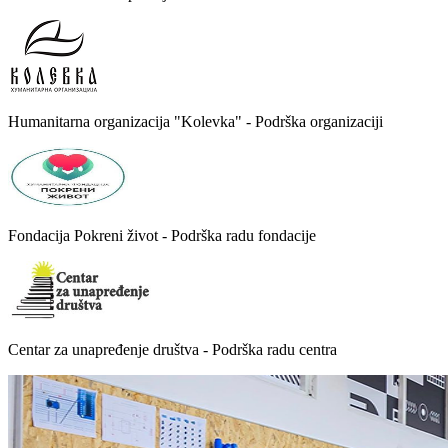
Humanitarna organizacija "Kolevka" - Podrška organizaciji
Fondacija Pokreni život - Podrška radu fondacije
Centar za unapređenje društva - Podrška radu centra