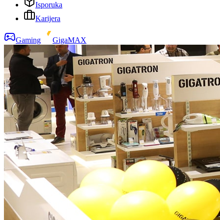
Isporuka
Karijera
Gaming
GigaMAX