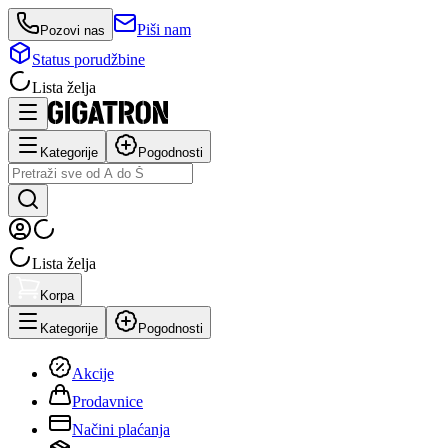
Piši nam
Pozovi nas
Status porudžbine
Lista želja
Kategorije
Pogodnosti
Lista želja
Korpa
Kategorije
Pogodnosti
Akcije
Prodavnice
Načini plaćanja