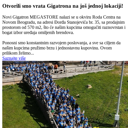
Otvorili smo vrata Gigatrona na još jednoj lokaciji!
Novi Gigatron MEGASTORE nalazi se u okviru Roda Centra na
Novom Beogradu, na adresi Đorđa Stanojevića br. 35, sa prodajnim
prostorom od 570 m2, što će našim kupcima omogućiti raznovrstan i
bogat izbor uređaja omiljenih brendova.
Ponosni smo konstantnim razvojem poslovanja, a sve sa ciljem da
našim kupcima pružimo brzu i jednostavnu kupovinu. Ovom
prilikom želimo...
Saznajte više