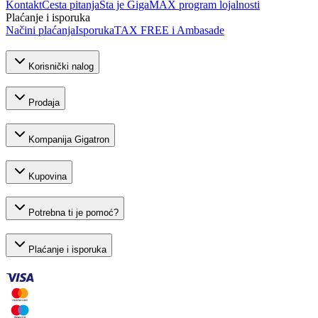
Kontakt
Česta pitanja
Šta je GigaMAX program lojalnosti
Plaćanje i isporuka
Načini plaćanja
Isporuka
TAX FREE i Ambasade
Korisnički nalog
Prodaja
Kompanija Gigatron
Kupovina
Potrebna ti je pomoć?
Plaćanje i isporuka