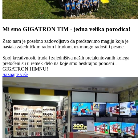
Mi smo GIGATRON TIM - jedna velika porodica!
Zato nam je posebno zadovoljstvo da predstavimo magiju koja je
nastala zajedničkim radom i trudom, uz mnogo radosti i pesme.
Spoj kreativnosit, truda i zajedništva naših pretalentovanih kolega
pretočeni su u remek-delo na koje smo beskrajno ponosni -
GIGATRON HIMNU!
Saznajte više