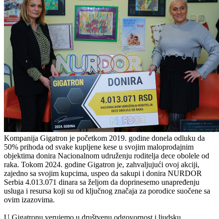
Kompanija Gigatron je početkom 2019. godine donela odluku da
50% prihoda od svake kupljene kese u svojim maloprodajnim
objektima donira Nacionalnom udruženju roditelja dece obolele od
raka. Tokom 2024. godine Gigatron je, zahvaljujući ovoj akciji,
zajedno sa svojim kupcima, uspeo da sakupi i donira NURDOR
Serbia 4.013.071 dinara sa željom da doprinesemo unapređenju
usluga i resursa koji su od ključnog značaja za porodice suočene sa
ovim izazovima.
U Gigatronu verujemo u društvenu odgovornost i ljudsku