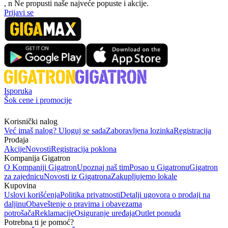
, n
N
e propusti naše najveće popuste i akcije.
Prijavi se
Isporuka
Šok cene i promocije
Korisnički nalog
Već imaš nalog? Uloguj se sada
Zaboravljena lozinka
Registracija
Prodaja
Akcije
Novosti
Registracija poklona
Kompanija Gigatron
O Kompaniji Gigatron
Upoznaj naš tim
Posao u Gigatronu
Gigatron
za zajednicu
Novosti iz Gigatrona
Zakupljujemo lokale
Kupovina
Uslovi korišćenja
Politika privatnosti
Detalji ugovora o prodaji na
daljinu
Obaveštenje o pravima i obavezama
potrošača
Reklamacije
Osiguranje uređaja
Outlet ponuda
Potrebna ti je pomoć?