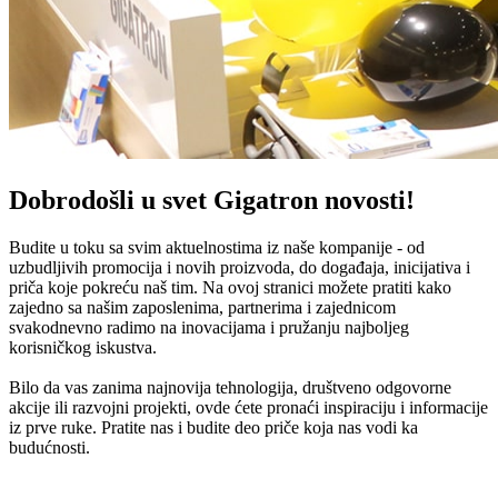
Dobrodošli u svet Gigatron novosti!
Budite u toku sa svim aktuelnostima iz naše kompanije - od
uzbudljivih promocija i novih proizvoda, do događaja, inicijativa i
priča koje pokreću naš tim. Na ovoj stranici možete pratiti kako
zajedno sa našim zaposlenima, partnerima i zajednicom
svakodnevno radimo na inovacijama i pružanju najboljeg
korisničkog iskustva.
Bilo da vas zanima najnovija tehnologija, društveno odgovorne
akcije ili razvojni projekti, ovde ćete pronaći inspiraciju i informacije
iz prve ruke. Pratite nas i budite deo priče koja nas vodi ka
budućnosti.