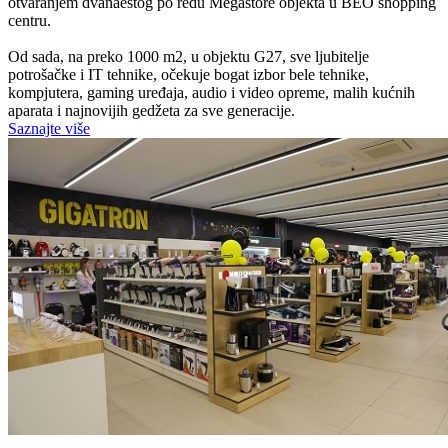
otvaranjem dvanaestog po redu Megastore objekta u BEO shopping
centru.
Od sada, na preko 1000 m2, u objektu G27, sve ljubitelje
potrošačke i IT tehnike, očekuje bogat izbor bele tehnike,
kompjutera, gaming uređaja, audio i video opreme, malih kućnih
aparata i najnovijih gedžeta za sve generacije.
Saznajte više