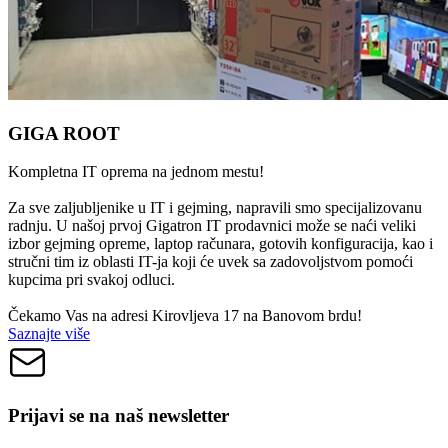
GIGA ROOT
Kompletna IT oprema na jednom mestu!
Za sve zaljubljenike u IT i gejming, napravili smo specijalizovanu
radnju. U našoj prvoj Gigatron IT prodavnici može se naći veliki
izbor gejming opreme, laptop računara, gotovih konfiguracija, kao i
stručni tim iz oblasti IT-ja koji će uvek sa zadovoljstvom pomoći
kupcima pri svakoj odluci.
Čekamo Vas na adresi Kirovljeva 17 na Banovom brdu!
Saznajte više
Prijavi se na naš newsletter