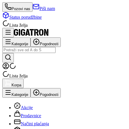
Piši nam
Pozovi nas
Status porudžbine
Lista želja
Kategorije
Pogodnosti
Lista želja
Korpa
Kategorije
Pogodnosti
Akcije
Prodavnice
Načini plaćanja