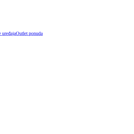
e uređaja
Outlet ponuda