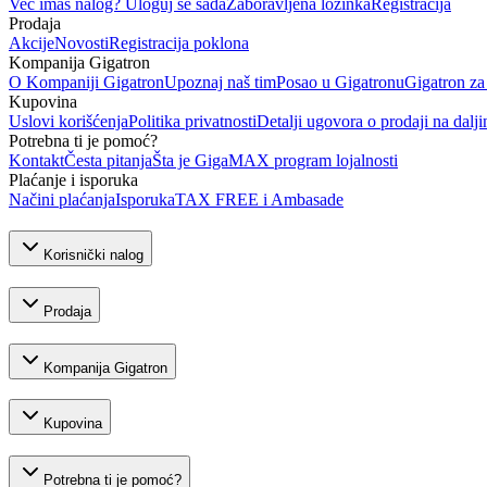
Već imaš nalog? Uloguj se sada
Zaboravljena lozinka
Registracija
Prodaja
Akcije
Novosti
Registracija poklona
Kompanija Gigatron
O Kompaniji Gigatron
Upoznaj naš tim
Posao u Gigatronu
Gigatron za
Kupovina
Uslovi korišćenja
Politika privatnosti
Detalji ugovora o prodaji na dalji
Potrebna ti je pomoć?
Kontakt
Česta pitanja
Šta je GigaMAX program lojalnosti
Plaćanje i isporuka
Načini plaćanja
Isporuka
TAX FREE i Ambasade
Korisnički nalog
Prodaja
Kompanija Gigatron
Kupovina
Potrebna ti je pomoć?