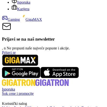
Isporuka
Karijera
Gaming
GigaMAX
Prijavi se na naš newsletter
, n
N
e propusti naše najveće popuste i akcije.
Prijavi se
Isporuka
Šok cene i promocije
Korisnički nalog