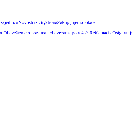
 zajednicu
Novosti iz Gigatrona
Zakupljujemo lokale
nu
Obaveštenje o pravima i obavezama potrošača
Reklamacije
Osiguranj