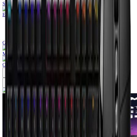
Smeštanje podataka
Elektro zaštita
Grafičke table
Mikrofoni
Ostali adapteri i kablovi