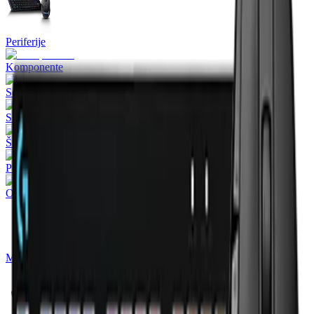
Periferije
Komponente
Software
Skeneri
Štampači
Potrošni materijal
Oprema za 3D štampače
Mrežna oprema