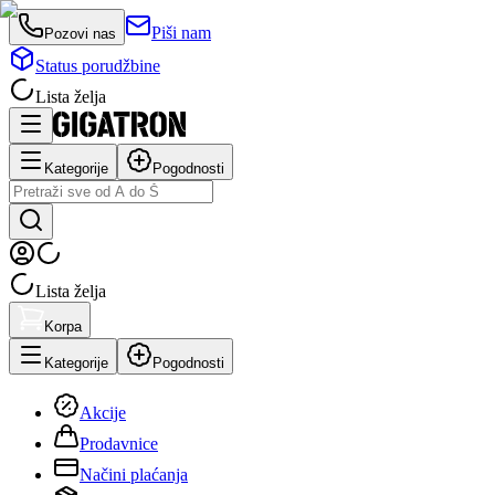
Piši nam
Pozovi nas
Status porudžbine
Lista želja
Kategorije
Pogodnosti
Lista želja
Korpa
Kategorije
Pogodnosti
Akcije
Prodavnice
Načini plaćanja