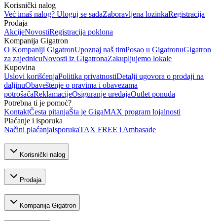
Korisnički nalog
Već imaš nalog? Uloguj se sada
Zaboravljena lozinka
Registracija
Prodaja
Akcije
Novosti
Registracija poklona
Kompanija Gigatron
O Kompaniji Gigatron
Upoznaj naš tim
Posao u Gigatronu
Gigatron
za zajednicu
Novosti iz Gigatrona
Zakupljujemo lokale
Kupovina
Uslovi korišćenja
Politika privatnosti
Detalji ugovora o prodaji na
daljinu
Obaveštenje o pravima i obavezama
potrošača
Reklamacije
Osiguranje uređaja
Outlet ponuda
Potrebna ti je pomoć?
Kontakt
Česta pitanja
Šta je GigaMAX program lojalnosti
Plaćanje i isporuka
Načini plaćanja
Isporuka
TAX FREE i Ambasade
Korisnički nalog
Prodaja
Kompanija Gigatron