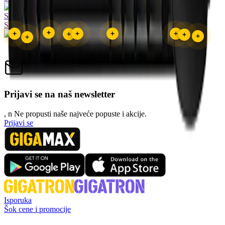
Saznaj više
Saznaj više
+
+
+
+
+
+
+
+
+
Prijavi se na naš newsletter
, n
N
e propusti naše najveće popuste i akcije.
Prijavi se
Isporuka
Šok cene i promocije