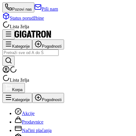
Piši nam
Pozovi nas
Status porudžbine
Lista želja
Kategorije
Pogodnosti
Lista želja
Korpa
Kategorije
Pogodnosti
Akcije
Prodavnice
Načini plaćanja