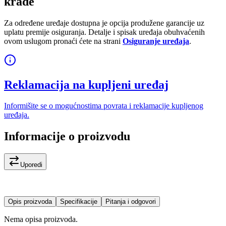
krađe
Za određene uređaje dostupna je opcija produžene garancije uz
uplatu premije osiguranja. Detalje i spisak uređaja obuhvaćenih
ovom uslugom pronaći ćete na strani
Osiguranje uređaja
.
Reklamacija na kupljeni uređaj
Informišite se o mogućnostima povrata i reklamacije kupljenog
uređaja.
Informacije o proizvodu
Uporedi
Opis proizvoda
Specifikacije
Pitanja i odgovori
Nema opisa proizvoda.