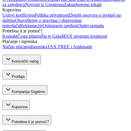
za zajednicu
Novosti iz Gigatrona
Zakupljujemo lokale
Kupovina
Uslovi korišćenja
Politika privatnosti
Detalji ugovora o prodaji na
daljinu
Obaveštenje o pravima i obavezama
potrošača
Reklamacije
Osiguranje uređaja
Outlet ponuda
Potrebna ti je pomoć?
Kontakt
Česta pitanja
Šta je GigaMAX program lojalnosti
Plaćanje i isporuka
Načini plaćanja
Isporuka
TAX FREE i Ambasade
Korisnički nalog
Prodaja
Kompanija Gigatron
Kupovina
Potrebna ti je pomoć?