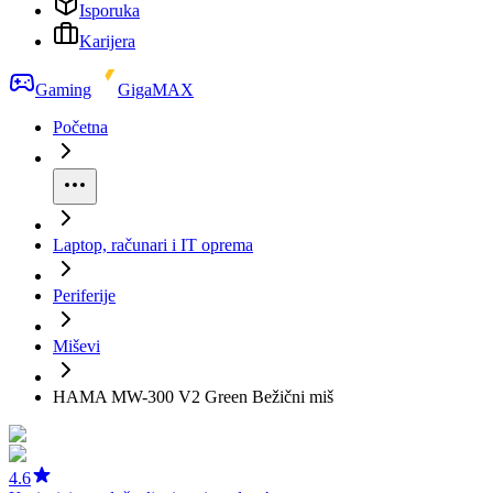
Isporuka
Karijera
Gaming
GigaMAX
Početna
Laptop, računari i IT oprema
Periferije
Miševi
HAMA MW-300 V2 Green Bežični miš
4.6