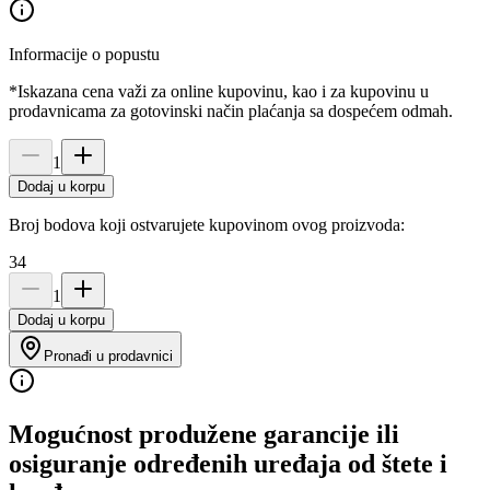
Informacije o popustu
*Iskazana cena važi za online kupovinu, kao i za kupovinu u
prodavnicama za gotovinski način plaćanja sa dospećem odmah.
1
Dodaj u korpu
Broj bodova koji ostvarujete kupovinom ovog proizvoda:
34
1
Dodaj u korpu
Pronađi u prodavnici
Mogućnost produžene garancije ili
osiguranje određenih uređaja od štete i