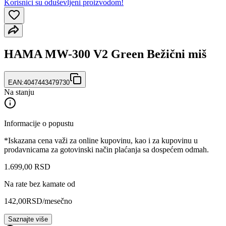
Korisnici su oduševljeni proizvodom!
HAMA MW-300 V2 Green Bežični miš
EAN:
4047443479730
Na stanju
Informacije o popustu
*Iskazana cena važi za online kupovinu, kao i za kupovinu u
prodavnicama za gotovinski način plaćanja sa dospećem odmah.
1.699
,
00
RSD
Na rate bez kamate od
142,00
RSD
/mesečno
Saznajte više