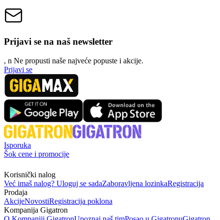
Prijavi se na naš newsletter
, n
N
e propusti naše najveće popuste i akcije.
Prijavi se
Isporuka
Šok cene i promocije
Korisnički nalog
Već imaš nalog? Uloguj se sada
Zaboravljena lozinka
Registracija
Prodaja
Akcije
Novosti
Registracija poklona
Kompanija Gigatron
O Kompaniji Gigatron
Upoznaj naš tim
Posao u Gigatronu
Gigatron