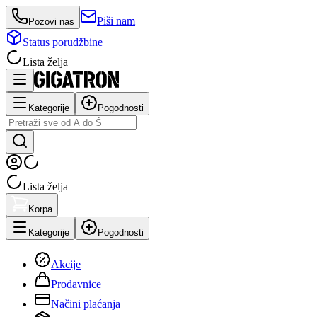
Piši nam
Pozovi nas
Status porudžbine
Lista želja
Kategorije
Pogodnosti
Lista želja
Korpa
Kategorije
Pogodnosti
Akcije
Prodavnice
Načini plaćanja