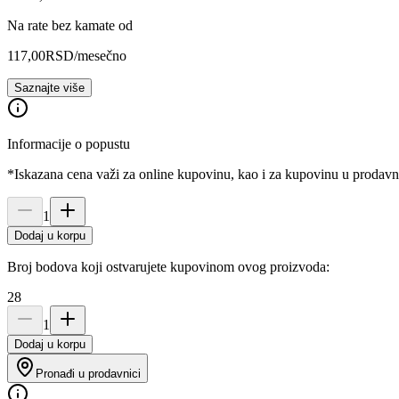
Na rate bez kamate od
117,00
RSD
/mesečno
Saznajte više
Informacije o popustu
*Iskazana cena važi za online kupovinu, kao i za kupovinu u prodav
1
Dodaj u korpu
Broj bodova koji ostvarujete kupovinom ovog proizvoda:
28
1
Dodaj u korpu
Pronađi u prodavnici