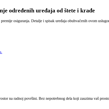
nje određenih uređaja od štete i krađe
 premije osiguranja. Detalje i spisak uređaja obuhvaćenih ovom uslugom
a.
ostor na radnoj površini. Bez nepotrebnog dela koji zauzima vaš prostor,