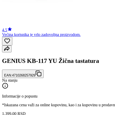
4.5
Većina korisnika je vrlo zadovoljna proizvodom.
GENIUS KB-117 YU Žična tastatura
EAN:
4710268257929
Na stanju
Informacije o popustu
*Iskazana cena važi za online kupovinu, kao i za kupovinu u prodav
1.399
,
00
RSD