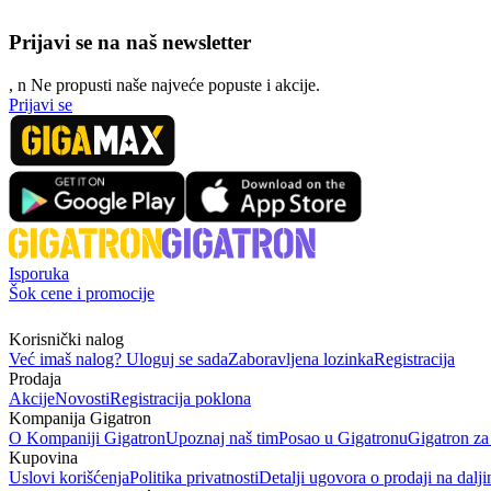
Prijavi se na naš newsletter
, n
N
e propusti naše najveće popuste i akcije.
Prijavi se
Isporuka
Šok cene i promocije
Korisnički nalog
Već imaš nalog? Uloguj se sada
Zaboravljena lozinka
Registracija
Prodaja
Akcije
Novosti
Registracija poklona
Kompanija Gigatron
O Kompaniji Gigatron
Upoznaj naš tim
Posao u Gigatronu
Gigatron za
Kupovina
Uslovi korišćenja
Politika privatnosti
Detalji ugovora o prodaji na dalji