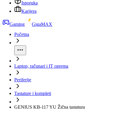
Isporuka
Karijera
Gaming
GigaMAX
Početna
Laptop, računari i IT oprema
Periferije
Tastature i kompleti
GENIUS KB-117 YU Žična tastatura