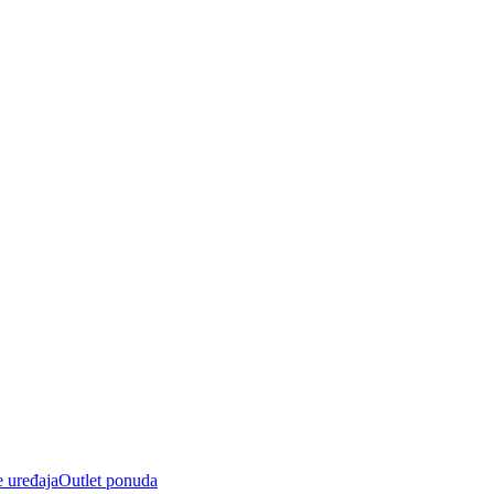
e uređaja
Outlet ponuda