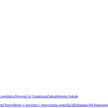
 zajednicu
Novosti iz Gigatrona
Zakupljujemo lokale
nu
Obaveštenje o pravima i obavezama potrošača
Reklamacije
Osiguranj