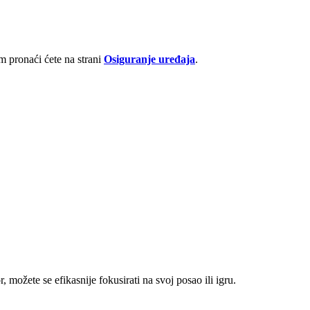
 pronaći ćete na strani
Osiguranje uređaja
.
 možete se efikasnije fokusirati na svoj posao ili igru.