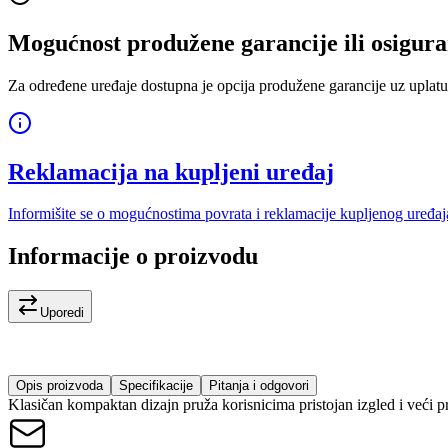
Mogućnost produžene garancije ili osigura
Za određene uređaje dostupna je opcija produžene garancije uz uplatu
Reklamacija na kupljeni uređaj
Informišite se o mogućnostima povrata i reklamacije kupljenog uređaj
Informacije o proizvodu
Uporedi
Opis proizvoda
Specifikacije
Pitanja i odgovori
Klasičan kompaktan dizajn pruža korisnicima pristojan izgled i veći pr