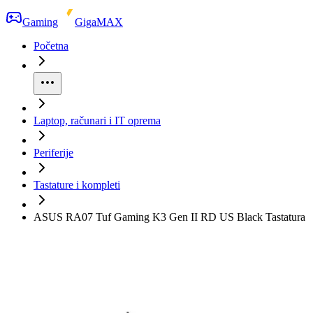
Gaming
GigaMAX
Početna
Laptop, računari i IT oprema
Periferije
Tastature i kompleti
ASUS RA07 Tuf Gaming K3 Gen II RD US Black Tastatura