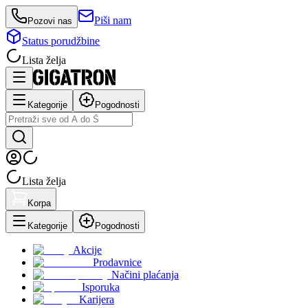
Piši nam
Pozovi nas
Status porudžbine
Lista želja
Kategorije
Pogodnosti
Lista želja
Korpa
Kategorije
Pogodnosti
Akcije
Prodavnice
Načini plaćanja
Isporuka
Karijera