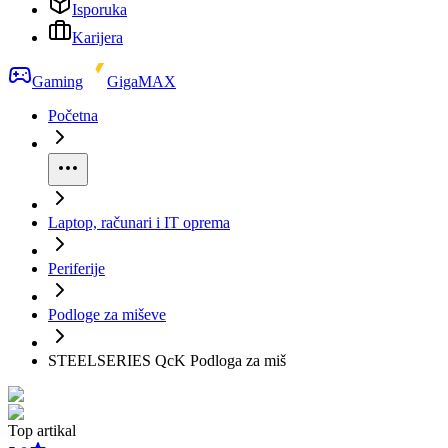
Isporuka
Karijera
Gaming
GigaMAX
Početna
Laptop, računari i IT oprema
Periferije
Podloge za miševe
STEELSERIES QcK Podloga za miš
Top artikal