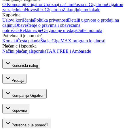
O Kompaniji Gigatron
Upoznaj naš tim
Posao u Gigatronu
Gigatron
za zajednicu
Novosti iz Gigatrona
Zakupljujemo lokale
Kupovina
Uslovi korišćenja
Politika privatnosti
Detalji ugovora o prodaji na
daljinu
Obaveštenje o pravima i obavezama
potrošača
Reklamacije
Osiguranje uređaja
Outlet ponuda
Potrebna ti je pomoć?
Kontakt
Česta pitanja
Šta je GigaMAX program lojalnosti
Plaćanje i isporuka
Načini plaćanja
Isporuka
TAX FREE i Ambasade
Korisnički nalog
Prodaja
Kompanija Gigatron
Kupovina
Potrebna ti je pomoć?