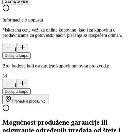
Saznajte više
Informacije o popustu
*Iskazana cena važi za online kupovinu, kao i za kupovinu u
prodavnicama za gotovinski način plaćanja sa dospećem odmah.
1
Dodaj u korpu
Broj bodova koji ostvarujete kupovinom ovog proizvoda:
34
1
Dodaj u korpu
Pronađi u prodavnici
Mogućnost produžene garancije ili
osiguranje određenih uređaja od štete i