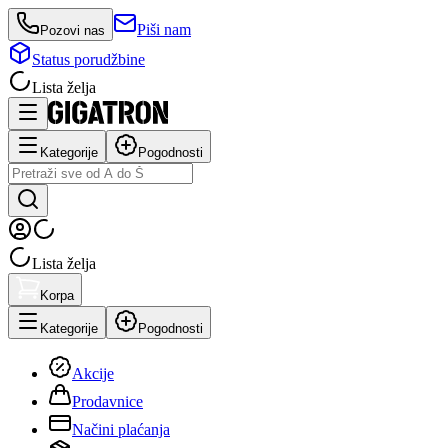
Piši nam
Pozovi nas
Status porudžbine
Lista želja
Kategorije
Pogodnosti
Lista želja
Korpa
Kategorije
Pogodnosti
Akcije
Prodavnice
Načini plaćanja