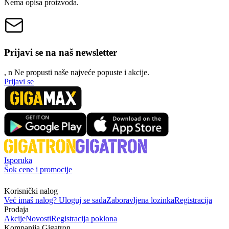
Nema opisa proizvoda.
Prijavi se na naš newsletter
, n
N
e propusti naše najveće popuste i akcije.
Prijavi se
Isporuka
Šok cene i promocije
Korisnički nalog
Već imaš nalog? Uloguj se sada
Zaboravljena lozinka
Registracija
Prodaja
Akcije
Novosti
Registracija poklona
Kompanija Gigatron