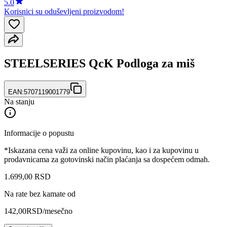
5.0
Korisnici su oduševljeni proizvodom!
STEELSERIES QcK Podloga za miš
EAN:
5707119001779
Na stanju
Informacije o popustu
*Iskazana cena važi za online kupovinu, kao i za kupovinu u
prodavnicama za gotovinski način plaćanja sa dospećem odmah.
1.699
,
00
RSD
Na rate bez kamate od
142,00
RSD
/mesečno