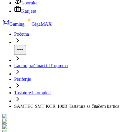
Isporuka
Karijera
Gaming
GigaMAX
Početna
Laptop, računari i IT oprema
Periferije
Tastature i kompleti
SAMTEC SMT-KCR-100B Tastatura sa čitačem kartica