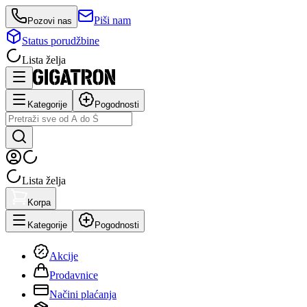
Piši nam
Pozovi nas
Status porudžbine
Lista želja
Kategorije
Pogodnosti
Lista želja
Korpa
Kategorije
Pogodnosti
Akcije
Prodavnice
Načini plaćanja