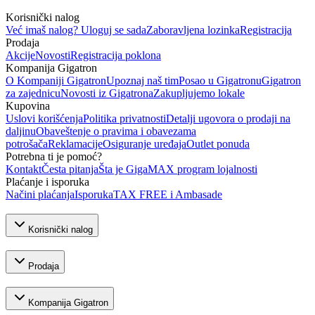
Korisnički nalog
Već imaš nalog? Uloguj se sada
Zaboravljena lozinka
Registracija
Prodaja
Akcije
Novosti
Registracija poklona
Kompanija Gigatron
O Kompaniji Gigatron
Upoznaj naš tim
Posao u Gigatronu
Gigatron
za zajednicu
Novosti iz Gigatrona
Zakupljujemo lokale
Kupovina
Uslovi korišćenja
Politika privatnosti
Detalji ugovora o prodaji na
daljinu
Obaveštenje o pravima i obavezama
potrošača
Reklamacije
Osiguranje uređaja
Outlet ponuda
Potrebna ti je pomoć?
Kontakt
Česta pitanja
Šta je GigaMAX program lojalnosti
Plaćanje i isporuka
Načini plaćanja
Isporuka
TAX FREE i Ambasade
Korisnički nalog
Prodaja
Kompanija Gigatron