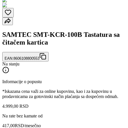
SAMTEC SMT-KCR-100B Tastatura sa
čitačem kartica
EAN:
8606108800553
Na stanju
Informacije o popustu
*Iskazana cena važi za online kupovinu, kao i za kupovinu u
prodavnicama za gotovinski način plaćanja sa dospećem odmah.
4.999
,
00
RSD
Na rate bez kamate od
417,00
RSD
/mesečno