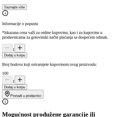
Saznajte više
Informacije o popustu
*Iskazana cena važi za online kupovinu, kao i za kupovinu u
prodavnicama za gotovinski način plaćanja sa dospećem odmah.
1
Dodaj u korpu
Broj bodova koji ostvarujete kupovinom ovog proizvoda:
100
1
Dodaj u korpu
Pronađi u prodavnici
Mogućnost produžene garancije ili