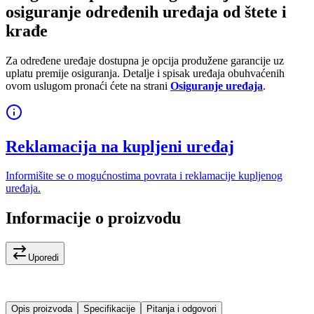
osiguranje određenih uređaja od štete i
krađe
Za određene uređaje dostupna je opcija produžene garancije uz
uplatu premije osiguranja. Detalje i spisak uređaja obuhvaćenih
ovom uslugom pronaći ćete na strani
Osiguranje uređaja
.
Reklamacija na kupljeni uređaj
Informišite se o mogućnostima povrata i reklamacije kupljenog
uređaja.
Informacije o proizvodu
Uporedi
Opis proizvoda
Specifikacije
Pitanja i odgovori