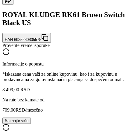
ROYAL KLUDGE RK61 Brown Switch
Black US
EAN:
6935280805578
Proverite vreme isporuke
Informacije o popustu
*Iskazana cena važi za online kupovinu, kao i za kupovinu u
prodavnicama za gotovinski način plaćanja sa dospećem odmah.
8.499
,
00
RSD
Na rate bez kamate od
709,00
RSD
/mesečno
Saznajte više