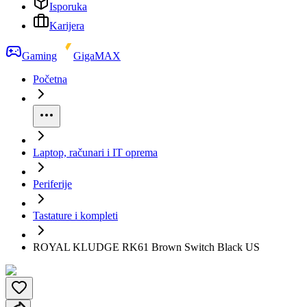
Isporuka
Karijera
Gaming
GigaMAX
Početna
Laptop, računari i IT oprema
Periferije
Tastature i kompleti
ROYAL KLUDGE RK61 Brown Switch Black US