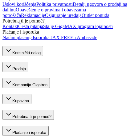
Uslovi korišćenja
Politika privatnosti
Detalji ugovora o prodaji na
daljinu
Obaveštenje o pravima i obavezama
potrošača
Reklamacije
Osiguranje uređaja
Outlet ponuda
Potrebna ti je pomoć?
Kontakt
Česta pitanja
Šta je GigaMAX program lojalnosti
Plaćanje i isporuka
Načini plaćanja
Isporuka
TAX FREE i Ambasade
Korisnički nalog
Prodaja
Kompanija Gigatron
Kupovina
Potrebna ti je pomoć?
Plaćanje i isporuka