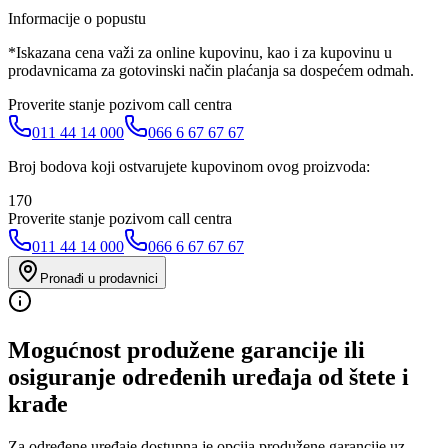
Informacije o popustu
*Iskazana cena važi za online kupovinu, kao i za kupovinu u
prodavnicama za gotovinski način plaćanja sa dospećem odmah.
Proverite stanje pozivom call centra
011 44 14 000
066 6 67 67 67
Broj bodova koji ostvarujete kupovinom ovog proizvoda:
170
Proverite stanje pozivom call centra
011 44 14 000
066 6 67 67 67
Pronađi u prodavnici
Mogućnost produžene garancije ili
osiguranje određenih uređaja od štete i
krađe
Za određene uređaje dostupna je opcija produžene garancije uz