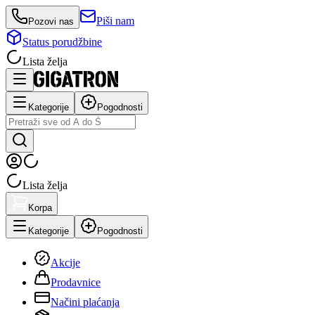
Piši nam
Pozovi nas
Status porudžbine
Lista želja
Kategorije
Pogodnosti
Lista želja
Korpa
Kategorije
Pogodnosti
Akcije
Prodavnice
Načini plaćanja