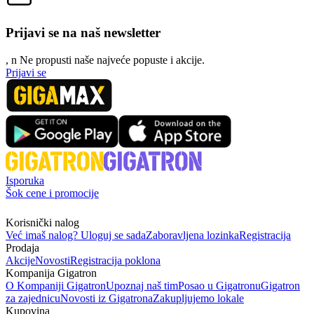
Prijavi se na naš newsletter
, n
N
e propusti naše najveće popuste i akcije.
Prijavi se
Isporuka
Šok cene i promocije
Korisnički nalog
Već imaš nalog? Uloguj se sada
Zaboravljena lozinka
Registracija
Prodaja
Akcije
Novosti
Registracija poklona
Kompanija Gigatron
O Kompaniji Gigatron
Upoznaj naš tim
Posao u Gigatronu
Gigatron
za zajednicu
Novosti iz Gigatrona
Zakupljujemo lokale
Kupovina