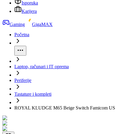
Isporuka
Karijera
Gaming
GigaMAX
Početna
Laptop, računari i IT oprema
Periferije
Tastature i kompleti
ROYAL KLUDGE M65 Beige Switch Famicom US