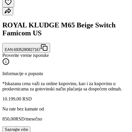
ROYAL KLUDGE M65 Beige Switch
Famicom US
EAN:
6935280827167
Proverite vreme isporuke
Informacije o popustu
*Iskazana cena važi za online kupovinu, kao i za kupovinu u
prodavnicama za gotovinski način plaćanja sa dospećem odmah.
10.199
,
00
RSD
Na rate bez kamate od
850,00
RSD
/mesečno
Saznajte više