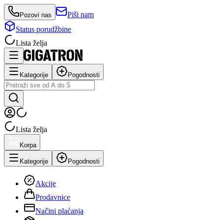
Piši nam
Pozovi nas
Status porudžbine
Lista želja
Kategorije
Pogodnosti
Lista želja
Korpa
Kategorije
Pogodnosti
Akcije
Prodavnice
Načini plaćanja