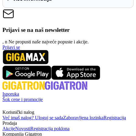
Prijavi se na naš newsletter
, n
N
e propusti naše najveće popuste i akcije.
Prijavi se
Isporuka
Šok cene i promocije
Korisnički nalog
Već imaš nalog? Uloguj se sada
Zaboravljena lozinka
Registracija
Prodaja
Akcije
Novosti
Registracija poklona
Kompanija Gigatron