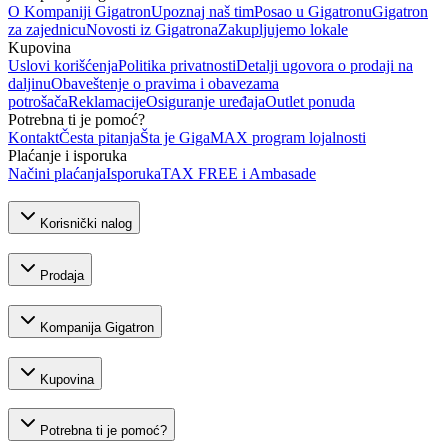
O Kompaniji Gigatron
Upoznaj naš tim
Posao u Gigatronu
Gigatron
za zajednicu
Novosti iz Gigatrona
Zakupljujemo lokale
Kupovina
Uslovi korišćenja
Politika privatnosti
Detalji ugovora o prodaji na
daljinu
Obaveštenje o pravima i obavezama
potrošača
Reklamacije
Osiguranje uređaja
Outlet ponuda
Potrebna ti je pomoć?
Kontakt
Česta pitanja
Šta je GigaMAX program lojalnosti
Plaćanje i isporuka
Načini plaćanja
Isporuka
TAX FREE i Ambasade
Korisnički nalog
Prodaja
Kompanija Gigatron
Kupovina
Potrebna ti je pomoć?