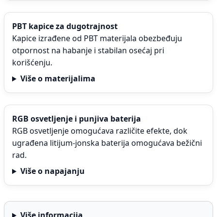
PBT kapice za dugotrajnost
Kapice izrađene od PBT materijala obezbeđuju
otpornost na habanje i stabilan osećaj pri
korišćenju.
Više o materijalima
RGB osvetljenje i punjiva baterija
RGB osvetljenje omogućava različite efekte, dok
ugrađena litijum-jonska baterija omogućava bežični
rad.
Više o napajanju
Više informacija