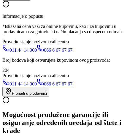
Informacije o popustu
*Iskazana cena važi za online kupovinu, kao i za kupovinu u
prodavnicama za gotovinski način plaćanja sa dospećem odmah.
Proverite stanje pozivom call centra
011 44 14 000
066 6 67 67 67
Broj bodova koji ostvarujete kupovinom ovog proizvoda:
204
Proverite stanje pozivom call centra
011 44 14 000
066 6 67 67 67
Pronađi u prodavnici
Mogućnost produžene garancije ili
osiguranje određenih uređaja od štete i
krađe