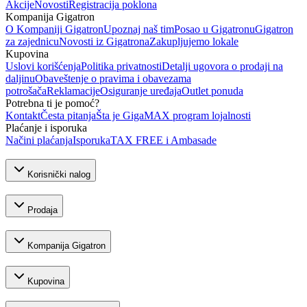
Akcije
Novosti
Registracija poklona
Kompanija Gigatron
O Kompaniji Gigatron
Upoznaj naš tim
Posao u Gigatronu
Gigatron
za zajednicu
Novosti iz Gigatrona
Zakupljujemo lokale
Kupovina
Uslovi korišćenja
Politika privatnosti
Detalji ugovora o prodaji na
daljinu
Obaveštenje o pravima i obavezama
potrošača
Reklamacije
Osiguranje uređaja
Outlet ponuda
Potrebna ti je pomoć?
Kontakt
Česta pitanja
Šta je GigaMAX program lojalnosti
Plaćanje i isporuka
Načini plaćanja
Isporuka
TAX FREE i Ambasade
Korisnički nalog
Prodaja
Kompanija Gigatron
Kupovina