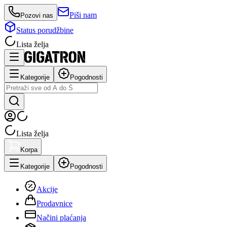
Piši nam
Pozovi nas
Status porudžbine
Lista želja
Kategorije
Pogodnosti
Lista želja
Korpa
Kategorije
Pogodnosti
Akcije
Prodavnice
Načini plaćanja