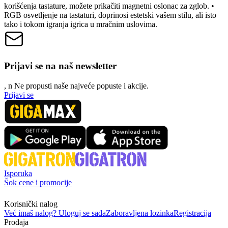
korišćenja tastature, možete prikačiti magnetni oslonac za zglob. •
RGB osvetljenje na tastaturi, doprinosi estetski vašem stilu, ali isto
tako i tokom igranja igrica u mračnim uslovima.
Prijavi se na naš newsletter
, n
N
e propusti naše najveće popuste i akcije.
Prijavi se
Isporuka
Šok cene i promocije
Korisnički nalog
Već imaš nalog? Uloguj se sada
Zaboravljena lozinka
Registracija
Prodaja