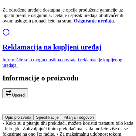
Za određene uređaje dostupna je opcija produžene garancije uz
uplatu premije osiguranja. Detalje i spisak uređaja obuhvaćenih
ovom uslugom pronaći ćete na strani
Osiguranje uređaja
.
Reklamacija na kupljeni uređaj
Informišite se o mogućnostima povrata i reklamacije kupljenog
uređaja.
Informacije o proizvodu
Uporedi
Opis proizvoda
Specifikacije
Pitanja i odgovori
• Kako su u pitanju tihi prekidači, možete koristiti tastaturu bilo kada
i bilo gde. Zahvaljujući tihim prekidačima, sada možete više da se
fokusirate na ono što radite. • Za maksimalnu udobnost tokom