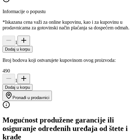
Informacije o popustu
*Iskazana cena važi za online kupovinu, kao i za kupovinu u
prodavnicama za gotovinski način plaćanja sa dospećem odmah.
1
Dodaj u korpu
Broj bodova koji ostvarujete kupovinom ovog proizvoda:
490
1
Dodaj u korpu
Pronađi u prodavnici
Mogućnost produžene garancije ili
osiguranje određenih uređaja od štete i
krađe