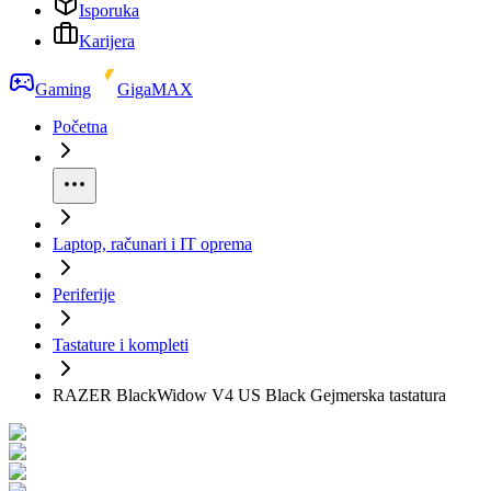
Isporuka
Karijera
Gaming
GigaMAX
Početna
Laptop, računari i IT oprema
Periferije
Tastature i kompleti
RAZER BlackWidow V4 US Black Gejmerska tastatura