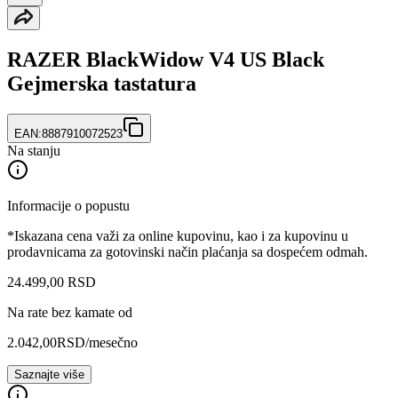
RAZER BlackWidow V4 US Black
Gejmerska tastatura
EAN:
8887910072523
Na stanju
Informacije o popustu
*Iskazana cena važi za online kupovinu, kao i za kupovinu u
prodavnicama za gotovinski način plaćanja sa dospećem odmah.
24.499
,
00
RSD
Na rate bez kamate od
2.042,00
RSD
/mesečno
Saznajte više