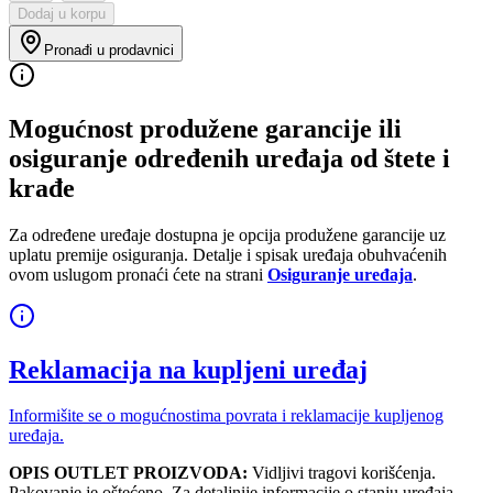
Dodaj u korpu
Pronađi u prodavnici
Mogućnost produžene garancije ili
osiguranje određenih uređaja od štete i
krađe
Za određene uređaje dostupna je opcija produžene garancije uz
uplatu premije osiguranja. Detalje i spisak uređaja obuhvaćenih
ovom uslugom pronaći ćete na strani
Osiguranje uređaja
.
Reklamacija na kupljeni uređaj
Informišite se o mogućnostima povrata i reklamacije kupljenog
uređaja.
OPIS OUTLET PROIZVODA:
Vidljivi tragovi korišćenja.
Pakovanje je oštećeno. Za detaljnije informacije o stanju uređaja