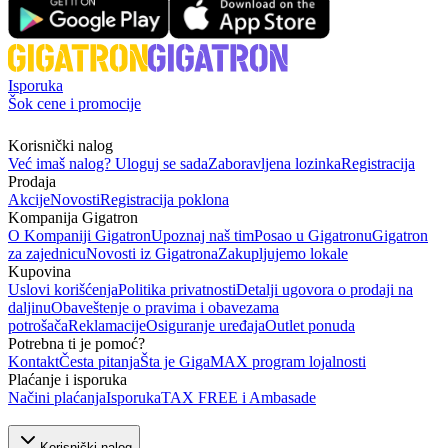
Isporuka
Šok cene i promocije
Korisnički nalog
Već imaš nalog? Uloguj se sada
Zaboravljena lozinka
Registracija
Prodaja
Akcije
Novosti
Registracija poklona
Kompanija Gigatron
O Kompaniji Gigatron
Upoznaj naš tim
Posao u Gigatronu
Gigatron
za zajednicu
Novosti iz Gigatrona
Zakupljujemo lokale
Kupovina
Uslovi korišćenja
Politika privatnosti
Detalji ugovora o prodaji na
daljinu
Obaveštenje o pravima i obavezama
potrošača
Reklamacije
Osiguranje uređaja
Outlet ponuda
Potrebna ti je pomoć?
Kontakt
Česta pitanja
Šta je GigaMAX program lojalnosti
Plaćanje i isporuka
Načini plaćanja
Isporuka
TAX FREE i Ambasade
Korisnički nalog