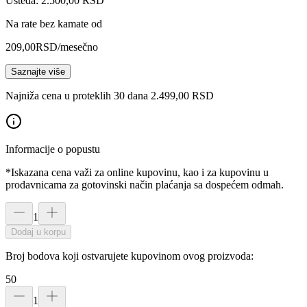
Ušteda: 2.500,00 RSD
Na rate bez kamate od
209,00
RSD
/mesečno
Saznajte više
Najniža cena u proteklih 30 dana 2.499,00 RSD
Informacije o popustu
*Iskazana cena važi za online kupovinu, kao i za kupovinu u
prodavnicama za gotovinski način plaćanja sa dospećem odmah.
1
Dodaj u korpu
Broj bodova koji ostvarujete kupovinom ovog proizvoda:
50
1