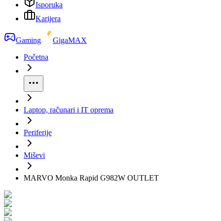
Isporuka
Karijera
Gaming
GigaMAX
Početna
Laptop, računari i IT oprema
Periferije
Miševi
MARVO Monka Rapid G982W OUTLET