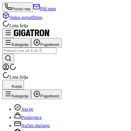
Piši nam
Pozovi nas
Status porudžbine
Lista želja
Kategorije
Pogodnosti
Lista želja
Korpa
Kategorije
Pogodnosti
Akcije
Prodavnice
Načini plaćanja