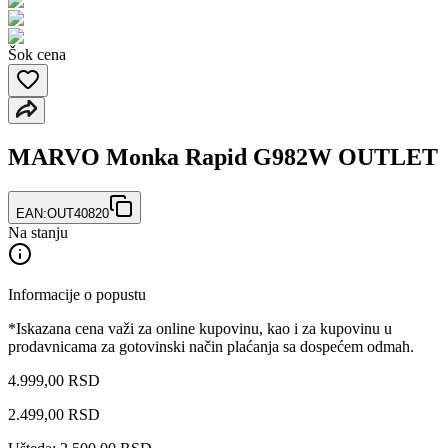
Šok cena
MARVO Monka Rapid G982W OUTLET
EAN:
OUT40820
Na stanju
Informacije o popustu
*Iskazana cena važi za online kupovinu, kao i za kupovinu u
prodavnicama za gotovinski način plaćanja sa dospećem odmah.
4.999,00 RSD
2.499
,
00
RSD