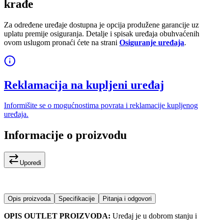
krađe
Za određene uređaje dostupna je opcija produžene garancije uz
uplatu premije osiguranja. Detalje i spisak uređaja obuhvaćenih
ovom uslugom pronaći ćete na strani
Osiguranje uređaja
.
Reklamacija na kupljeni uređaj
Informišite se o mogućnostima povrata i reklamacije kupljenog
uređaja.
Informacije o proizvodu
Uporedi
Opis proizvoda
Specifikacije
Pitanja i odgovori
OPIS OUTLET PROIZVODA:
Uređaj je u dobrom stanju i