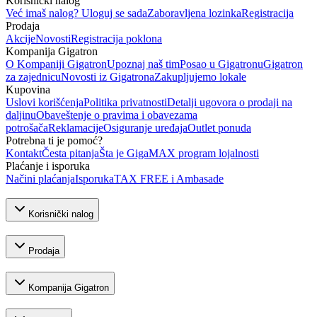
Korisnički nalog
Već imaš nalog? Uloguj se sada
Zaboravljena lozinka
Registracija
Prodaja
Akcije
Novosti
Registracija poklona
Kompanija Gigatron
O Kompaniji Gigatron
Upoznaj naš tim
Posao u Gigatronu
Gigatron
za zajednicu
Novosti iz Gigatrona
Zakupljujemo lokale
Kupovina
Uslovi korišćenja
Politika privatnosti
Detalji ugovora o prodaji na
daljinu
Obaveštenje o pravima i obavezama
potrošača
Reklamacije
Osiguranje uređaja
Outlet ponuda
Potrebna ti je pomoć?
Kontakt
Česta pitanja
Šta je GigaMAX program lojalnosti
Plaćanje i isporuka
Načini plaćanja
Isporuka
TAX FREE i Ambasade
Korisnički nalog
Prodaja
Kompanija Gigatron