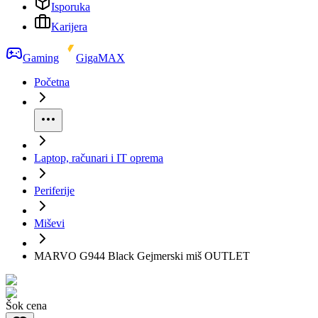
Isporuka
Karijera
Gaming
GigaMAX
Početna
Laptop, računari i IT oprema
Periferije
Miševi
MARVO G944 Black Gejmerski miš OUTLET
Šok cena