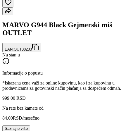
MARVO G944 Black Gejmerski miš
OUTLET
EAN:
OUT38233
Na stanju
Informacije o popustu
*Iskazana cena važi za online kupovinu, kao i za kupovinu u
prodavnicama za gotovinski način plaćanja sa dospećem odmah.
999
,
00
RSD
Na rate bez kamate od
84,00
RSD
/mesečno
Saznajte više