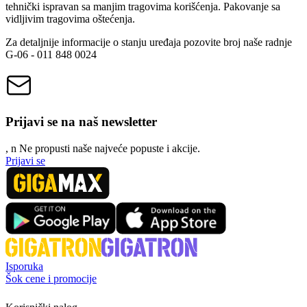
tehnički ispravan sa manjim tragovima korišćenja. Pakovanje sa
vidljivim tragovima oštećenja.
Za detaljnije informacije o stanju uređaja pozovite broj naše radnje
G-06 - 011 848 0024
Prijavi se na naš newsletter
, n
N
e propusti naše najveće popuste i akcije.
Prijavi se
Isporuka
Šok cene i promocije