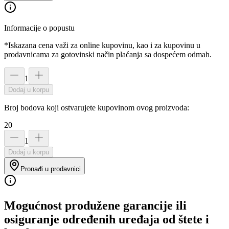
Informacije o popustu
*Iskazana cena važi za online kupovinu, kao i za kupovinu u
prodavnicama za gotovinski način plaćanja sa dospećem odmah.
1
Dodaj u korpu
Broj bodova koji ostvarujete kupovinom ovog proizvoda:
20
1
Dodaj u korpu
Pronađi u prodavnici
Mogućnost produžene garancije ili
osiguranje određenih uređaja od štete i