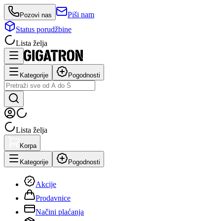
Piši nam
Pozovi nas
Status porudžbine
Lista želja
Kategorije
Pogodnosti
Lista želja
Korpa
Kategorije
Pogodnosti
Akcije
Prodavnice
Načini plaćanja