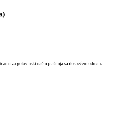
a)
nicama za gotovinski način plaćanja sa dospećem odmah.