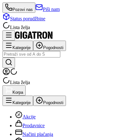
Piši nam
Pozovi nas
Status porudžbine
Lista želja
Kategorije
Pogodnosti
Lista želja
Korpa
Kategorije
Pogodnosti
Akcije
Prodavnice
Načini plaćanja