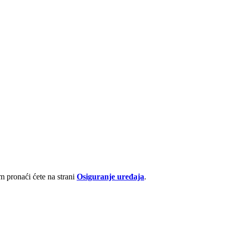
 pronaći ćete na strani
Osiguranje uređaja
.