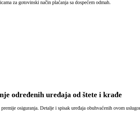
nicama za gotovinski način plaćanja sa dospećem odmah.
nje određenih uređaja od štete i krađe
 premije osiguranja. Detalje i spisak uređaja obuhvaćenih ovom uslugom