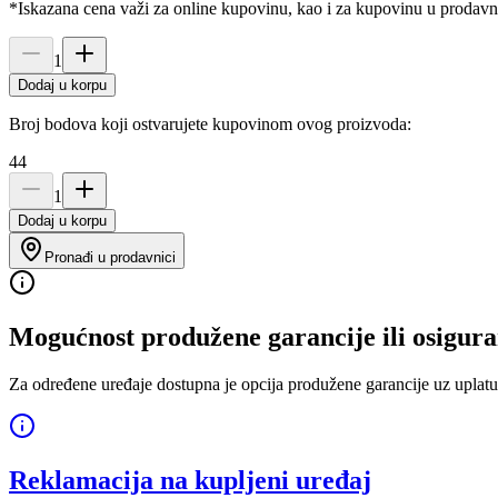
*Iskazana cena važi za online kupovinu, kao i za kupovinu u prodav
1
Dodaj u korpu
Broj bodova koji ostvarujete kupovinom ovog proizvoda:
44
1
Dodaj u korpu
Pronađi u prodavnici
Mogućnost produžene garancije ili osigura
Za određene uređaje dostupna je opcija produžene garancije uz uplatu
Reklamacija na kupljeni uređaj