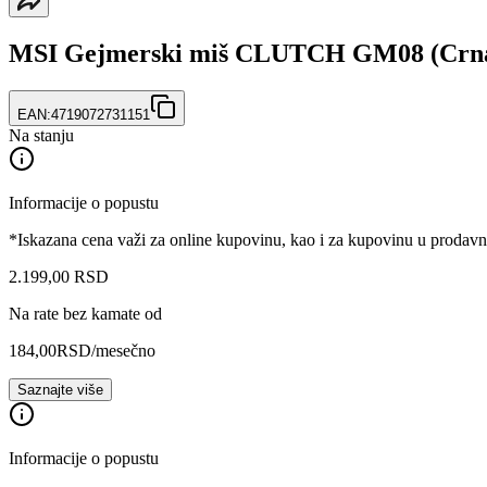
MSI Gejmerski miš CLUTCH GM08 (Crn
EAN:
4719072731151
Na stanju
Informacije o popustu
*Iskazana cena važi za online kupovinu, kao i za kupovinu u prodav
2.199
,
00
RSD
Na rate bez kamate od
184,00
RSD
/mesečno
Saznajte više
Informacije o popustu