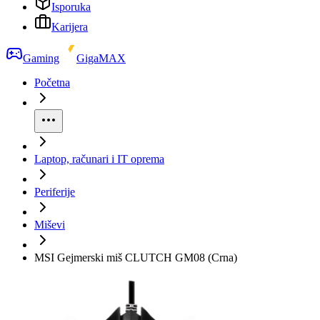
Isporuka
Karijera
Gaming
GigaMAX
Početna
Laptop, računari i IT oprema
Periferije
Miševi
MSI Gejmerski miš CLUTCH GM08 (Crna)