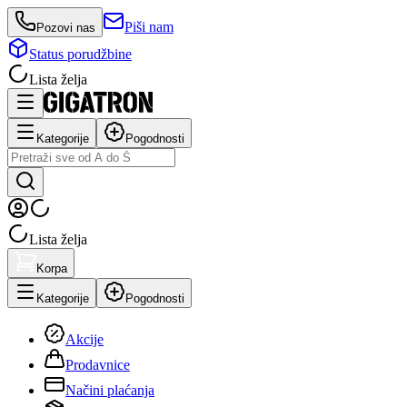
Piši nam
Pozovi nas
Status porudžbine
Lista želja
Kategorije
Pogodnosti
Lista želja
Korpa
Kategorije
Pogodnosti
Akcije
Prodavnice
Načini plaćanja