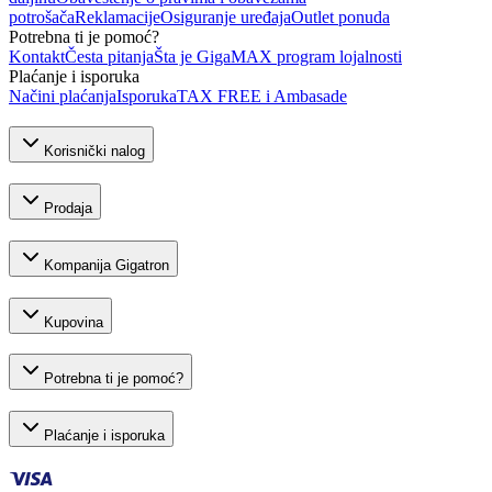
potrošača
Reklamacije
Osiguranje uređaja
Outlet ponuda
Potrebna ti je pomoć?
Kontakt
Česta pitanja
Šta je GigaMAX program lojalnosti
Plaćanje i isporuka
Načini plaćanja
Isporuka
TAX FREE i Ambasade
Korisnički nalog
Prodaja
Kompanija Gigatron
Kupovina
Potrebna ti je pomoć?
Plaćanje i isporuka