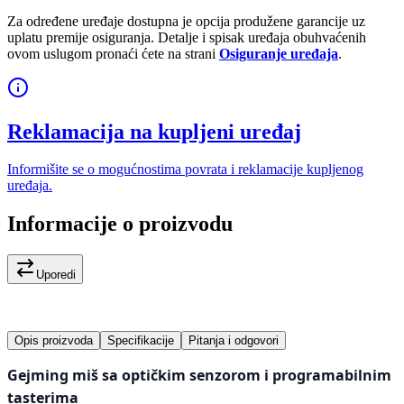
Za određene uređaje dostupna je opcija produžene garancije uz
uplatu premije osiguranja. Detalje i spisak uređaja obuhvaćenih
ovom uslugom pronaći ćete na strani
Osiguranje uređaja
.
Reklamacija na kupljeni uređaj
Informišite se o mogućnostima povrata i reklamacije kupljenog
uređaja.
Informacije o proizvodu
Uporedi
Opis proizvoda
Specifikacije
Pitanja i odgovori
Gejming miš sa optičkim senzorom i programabilnim
tasterima