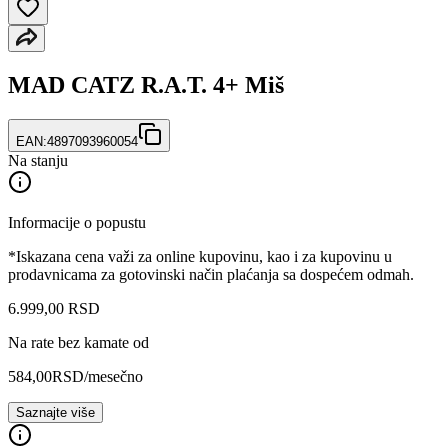
MAD CATZ R.A.T. 4+ Miš
EAN:
4897093960054
Na stanju
Informacije o popustu
*Iskazana cena važi za online kupovinu, kao i za kupovinu u
prodavnicama za gotovinski način plaćanja sa dospećem odmah.
6.999
,
00
RSD
Na rate bez kamate od
584,00
RSD
/mesečno
Saznajte više