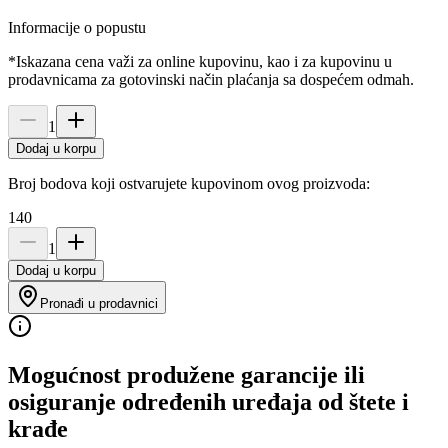
Informacije o popustu
*Iskazana cena važi za online kupovinu, kao i za kupovinu u
prodavnicama za gotovinski način plaćanja sa dospećem odmah.
1
Dodaj u korpu
Broj bodova koji ostvarujete kupovinom ovog proizvoda:
140
1
Dodaj u korpu
Pronađi u prodavnici
Mogućnost produžene garancije ili
osiguranje određenih uređaja od štete i
krađe