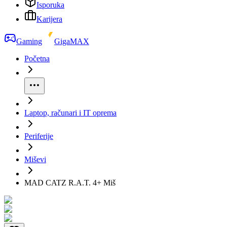
Isporuka
Karijera
Gaming
GigaMAX
Početna
Laptop, računari i IT oprema
Periferije
Miševi
MAD CATZ R.A.T. 4+ Miš