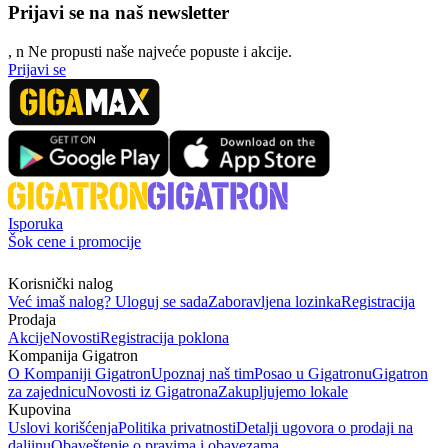
Prijavi se na naš newsletter
, n
N
e propusti naše najveće popuste i akcije.
Prijavi se
Isporuka
Šok cene i promocije
Korisnički nalog
Već imaš nalog? Uloguj se sada
Zaboravljena lozinka
Registracija
Prodaja
Akcije
Novosti
Registracija poklona
Kompanija Gigatron
O Kompaniji Gigatron
Upoznaj naš tim
Posao u Gigatronu
Gigatron
za zajednicu
Novosti iz Gigatrona
Zakupljujemo lokale
Kupovina
Uslovi korišćenja
Politika privatnosti
Detalji ugovora o prodaji na
daljinu
Obaveštenje o pravima i obavezama