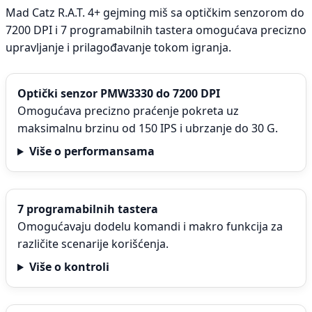
Mad Catz R.A.T. 4+ gejming miš sa optičkim senzorom do
7200 DPI i 7 programabilnih tastera omogućava precizno
upravljanje i prilagođavanje tokom igranja.
Optički senzor PMW3330 do 7200 DPI
Omogućava precizno praćenje pokreta uz
maksimalnu brzinu od 150 IPS i ubrzanje do 30 G.
Više o performansama
7 programabilnih tastera
Omogućavaju dodelu komandi i makro funkcija za
različite scenarije korišćenja.
Više o kontroli