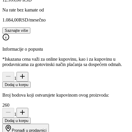
Na rate bez kamate od
1.084,00
RSD
/mesečno
Saznajte više
Informacije o popustu
*Iskazana cena važi za online kupovinu, kao i za kupovinu u
prodavnicama za gotovinski način plaćanja sa dospećem odmah.
1
Dodaj u korpu
Broj bodova koji ostvarujete kupovinom ovog proizvoda:
260
1
Dodaj u korpu
Pronađi u prodavnici