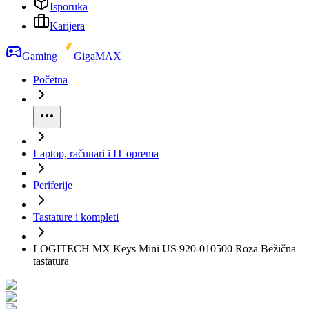
Isporuka
Karijera
Gaming
GigaMAX
Početna
Laptop, računari i IT oprema
Periferije
Tastature i kompleti
LOGITECH MX Keys Mini US 920-010500 Roza Bežična
tastatura