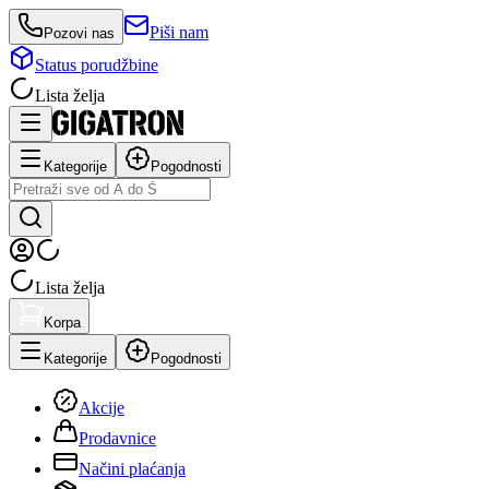
Piši nam
Pozovi nas
Status porudžbine
Lista želja
Kategorije
Pogodnosti
Lista želja
Korpa
Kategorije
Pogodnosti
Akcije
Prodavnice
Načini plaćanja