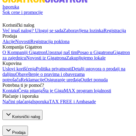
Isporuka
Šok cene i promocije
Korisnički nalog
Već imaš nalog? Uloguj se sada
Zaboravljena lozinka
Registracija
Prodaja
Akcije
Novosti
Registracija poklona
Kompanija Gigatron
O Kompaniji Gigatron
Upoznaj naš tim
Posao u Gigatronu
Gigatron
za zajednicu
Novosti iz Gigatrona
Zakupljujemo lokale
Kupovina
Uslovi korišćenja
Politika privatnosti
Detalji ugovora o prodaji na
daljinu
Obaveštenje o pravima i obavezama
potrošača
Reklamacije
Osiguranje uređaja
Outlet ponuda
Potrebna ti je pomoć?
Kontakt
Česta pitanja
Šta je GigaMAX program lojalnosti
Plaćanje i isporuka
Načini plaćanja
Isporuka
TAX FREE i Ambasade
Korisnički nalog
Prodaja