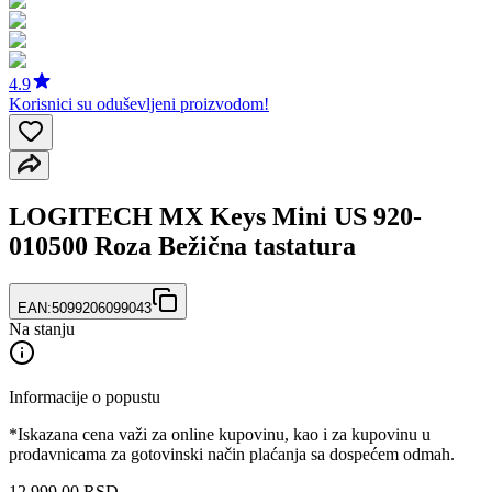
4.9
Korisnici su oduševljeni proizvodom!
LOGITECH MX Keys Mini US 920-
010500 Roza Bežična tastatura
EAN:
5099206099043
Na stanju
Informacije o popustu
*Iskazana cena važi za online kupovinu, kao i za kupovinu u
prodavnicama za gotovinski način plaćanja sa dospećem odmah.
12.999
,
00
RSD