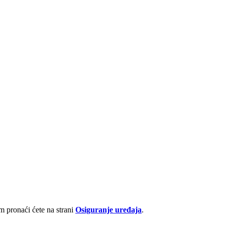
 pronaći ćete na strani
Osiguranje uređaja
.