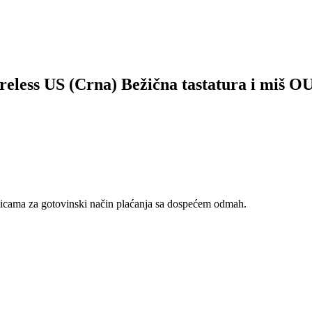
less US (Crna) Bežična tastatura i miš 
nicama za gotovinski način plaćanja sa dospećem odmah.