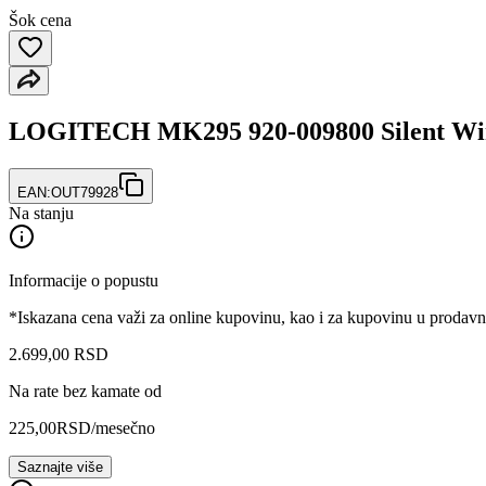
Šok cena
LOGITECH MK295 920-009800 Silent Wire
EAN:
OUT79928
Na stanju
Informacije o popustu
*Iskazana cena važi za online kupovinu, kao i za kupovinu u prodav
2.699
,
00
RSD
Na rate bez kamate od
225,00
RSD
/mesečno
Saznajte više