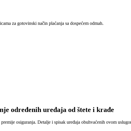
nicama za gotovinski način plaćanja sa dospećem odmah.
nje određenih uređaja od štete i krađe
 premije osiguranja. Detalje i spisak uređaja obuhvaćenih ovom uslugom