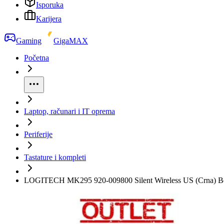
Isporuka
Karijera
Gaming
GigaMAX
Početna
Laptop, računari i IT oprema
Periferije
Tastature i kompleti
LOGITECH MK295 920-009800 Silent Wireless US (Crna) Be