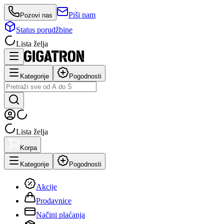
Piši nam
Pozovi nas
Status porudžbine
Lista želja
Kategorije
Pogodnosti
Lista želja
Korpa
Kategorije
Pogodnosti
Akcije
Prodavnice
Načini plaćanja