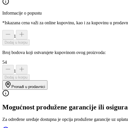
Informacije o popustu
*Iskazana cena važi za online kupovinu, kao i za kupovinu u prodav
1
Dodaj u korpu
Broj bodova koji ostvarujete kupovinom ovog proizvoda:
54
1
Dodaj u korpu
Pronađi u prodavnici
Mogućnost produžene garancije ili osigura
Za određene uređaje dostupna je opcija produžene garancije uz uplatu