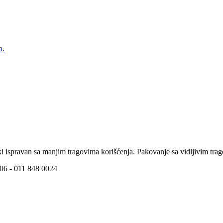
a.
ki ispravan sa manjim tragovima korišćenja. Pakovanje sa vidljivim tra
G-06 - 011 848 0024