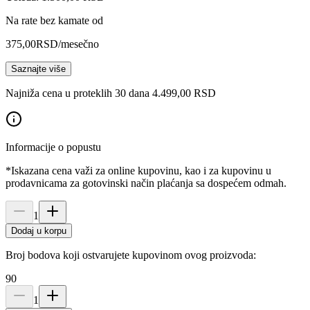
Na rate bez kamate od
375,00
RSD
/mesečno
Saznajte više
Najniža cena u proteklih 30 dana 4.499,00 RSD
Informacije o popustu
*Iskazana cena važi za online kupovinu, kao i za kupovinu u
prodavnicama za gotovinski način plaćanja sa dospećem odmah.
1
Dodaj u korpu
Broj bodova koji ostvarujete kupovinom ovog proizvoda:
90
1