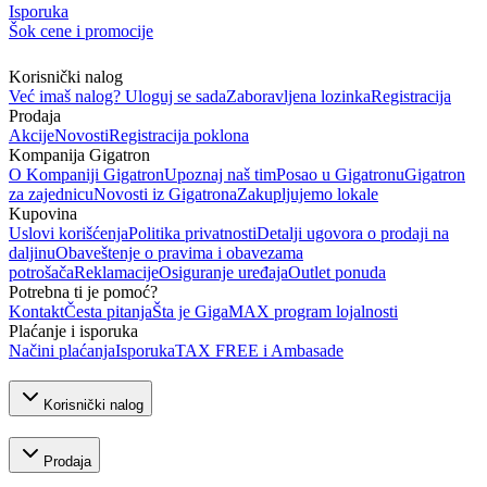
Isporuka
Šok cene i promocije
Korisnički nalog
Već imaš nalog? Uloguj se sada
Zaboravljena lozinka
Registracija
Prodaja
Akcije
Novosti
Registracija poklona
Kompanija Gigatron
O Kompaniji Gigatron
Upoznaj naš tim
Posao u Gigatronu
Gigatron
za zajednicu
Novosti iz Gigatrona
Zakupljujemo lokale
Kupovina
Uslovi korišćenja
Politika privatnosti
Detalji ugovora o prodaji na
daljinu
Obaveštenje o pravima i obavezama
potrošača
Reklamacije
Osiguranje uređaja
Outlet ponuda
Potrebna ti je pomoć?
Kontakt
Česta pitanja
Šta je GigaMAX program lojalnosti
Plaćanje i isporuka
Načini plaćanja
Isporuka
TAX FREE i Ambasade
Korisnički nalog
Prodaja