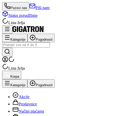
Piši nam
Pozovi nas
Status porudžbine
Lista želja
Kategorije
Pogodnosti
Lista želja
Korpa
Kategorije
Pogodnosti
Akcije
Prodavnice
Načini plaćanja