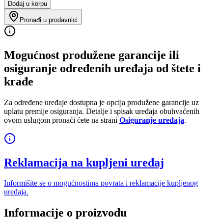
Dodaj u korpu
Pronađi u prodavnici
Mogućnost produžene garancije ili
osiguranje određenih uređaja od štete i
krađe
Za određene uređaje dostupna je opcija produžene garancije uz
uplatu premije osiguranja. Detalje i spisak uređaja obuhvaćenih
ovom uslugom pronaći ćete na strani
Osiguranje uređaja
.
Reklamacija na kupljeni uređaj
Informišite se o mogućnostima povrata i reklamacije kupljenog
uređaja.
Informacije o proizvodu