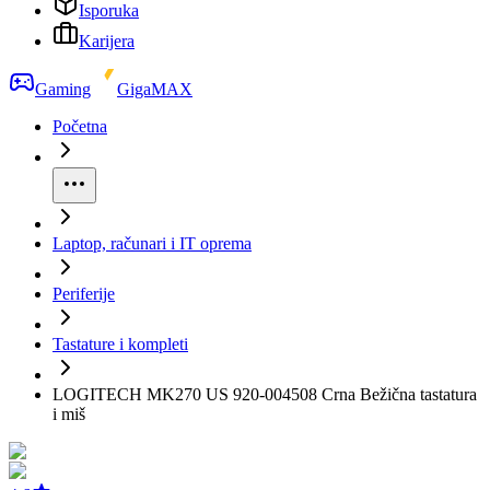
Isporuka
Karijera
Gaming
GigaMAX
Početna
Laptop, računari i IT oprema
Periferije
Tastature i kompleti
LOGITECH MK270 US 920-004508 Crna Bežična tastatura
i miš