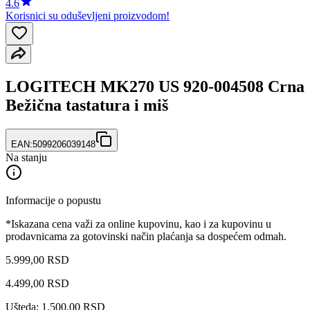
4.6
Korisnici su oduševljeni proizvodom!
LOGITECH MK270 US 920-004508 Crna
Bežična tastatura i miš
EAN:
5099206039148
Na stanju
Informacije o popustu
*Iskazana cena važi za online kupovinu, kao i za kupovinu u
prodavnicama za gotovinski način plaćanja sa dospećem odmah.
5.999,00 RSD
4.499
,
00
RSD
Ušteda: 1.500,00 RSD