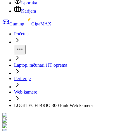
Isporuka
Karijera
Gaming
GigaMAX
Početna
Laptop, računari i IT oprema
Periferije
Web kamere
LOGITECH BRIO 300 Pink Web kamera