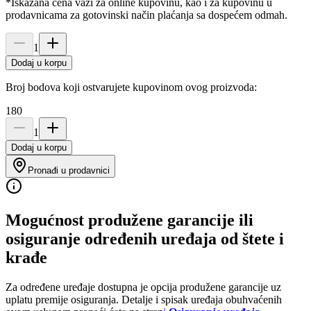
*Iskazana cena važi za online kupovinu, kao i za kupovinu u
prodavnicama za gotovinski način plaćanja sa dospećem odmah.
1
Dodaj u korpu
Broj bodova koji ostvarujete kupovinom ovog proizvoda:
180
1
Dodaj u korpu
Pronađi u prodavnici
Mogućnost produžene garancije ili
osiguranje određenih uređaja od štete i
krađe
Za određene uređaje dostupna je opcija produžene garancije uz
uplatu premije osiguranja. Detalje i spisak uređaja obuhvaćenih