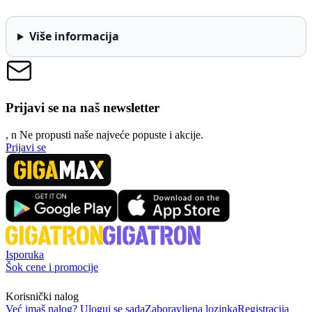
Više informacija
Prijavi se na naš newsletter
, n
N
e propusti naše najveće popuste i akcije.
Prijavi se
Isporuka
Šok cene i promocije
Korisnički nalog
Već imaš nalog? Uloguj se sada
Zaboravljena lozinka
Registracija