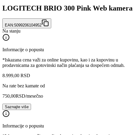
LOGITECH BRIO 300 Pink Web kamera
EAN:
5099206104952
Na stanju
Informacije o popustu
*Iskazana cena važi za online kupovinu, kao i za kupovinu u
prodavnicama za gotovinski način plaćanja sa dospećem odmah.
8.999
,
00
RSD
Na rate bez kamate od
750,00
RSD
/mesečno
Saznajte više
Informacije o popustu