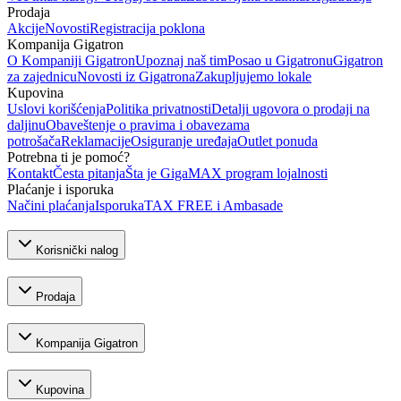
Prodaja
Akcije
Novosti
Registracija poklona
Kompanija Gigatron
O Kompaniji Gigatron
Upoznaj naš tim
Posao u Gigatronu
Gigatron
za zajednicu
Novosti iz Gigatrona
Zakupljujemo lokale
Kupovina
Uslovi korišćenja
Politika privatnosti
Detalji ugovora o prodaji na
daljinu
Obaveštenje o pravima i obavezama
potrošača
Reklamacije
Osiguranje uređaja
Outlet ponuda
Potrebna ti je pomoć?
Kontakt
Česta pitanja
Šta je GigaMAX program lojalnosti
Plaćanje i isporuka
Načini plaćanja
Isporuka
TAX FREE i Ambasade
Korisnički nalog
Prodaja
Kompanija Gigatron
Kupovina