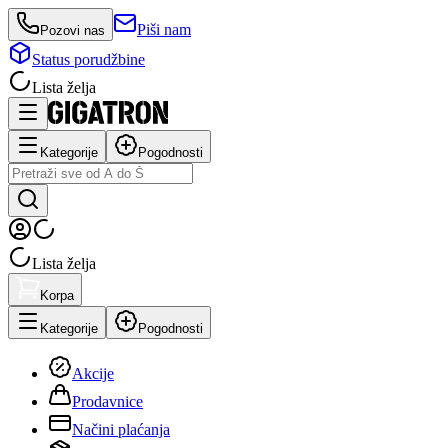
Piši nam
Pozovi nas
Status porudžbine
Lista želja
Kategorije
Pogodnosti
Lista želja
Korpa
Kategorije
Pogodnosti
Akcije
Prodavnice
Načini plaćanja