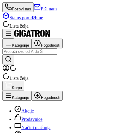
Piši nam
Pozovi nas
Status porudžbine
Lista želja
Kategorije
Pogodnosti
Lista želja
Korpa
Kategorije
Pogodnosti
Akcije
Prodavnice
Načini plaćanja