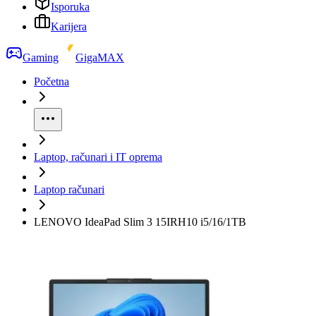
Isporuka
Karijera
Gaming
GigaMAX
Početna
Laptop, računari i IT oprema
Laptop računari
LENOVO IdeaPad Slim 3 15IRH10 i5/16/1TB