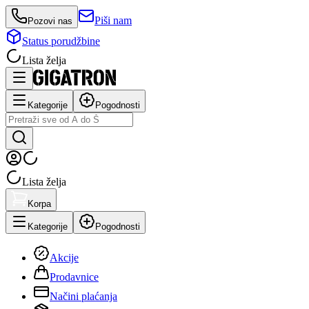
Piši nam
Pozovi nas
Status porudžbine
Lista želja
Kategorije
Pogodnosti
Lista želja
Korpa
Kategorije
Pogodnosti
Akcije
Prodavnice
Načini plaćanja