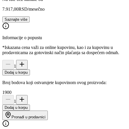
7.917,00
RSD
/mesečno
Saznajte više
Informacije o popustu
*Iskazana cena važi za online kupovinu, kao i za kupovinu u
prodavnicama za gotovinski način plaćanja sa dospećem odmah.
1
Dodaj u korpu
Broj bodova koji ostvarujete kupovinom ovog proizvoda:
1900
1
Dodaj u korpu
Pronađi u prodavnici