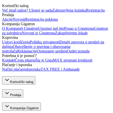
Korisnički nalog
Već imaš nalog? Uloguj se sada
Zaboravljena lozinka
Registracija
Prodaja
Akcije
Novosti
Registracija poklona
Kompanija Gigatron
O Kompaniji Gigatron
Upoznaj naš tim
Posao u Gigatronu
Gigatron
za zajednicu
Novosti iz Gigatrona
Zakupljujemo lokale
Kupovina
Uslovi korišćenja
Politika privatnosti
Detalji ugovora o prodaji na
daljinu
Obaveštenje o pravima i obavezama
potrošača
Reklamacije
Osiguranje uređaja
Outlet ponuda
Potrebna ti je pomoć?
Kontakt
Česta pitanja
Šta je GigaMAX program lojalnosti
Plaćanje i isporuka
Načini plaćanja
Isporuka
TAX FREE i Ambasade
Korisnički nalog
Prodaja
Kompanija Gigatron