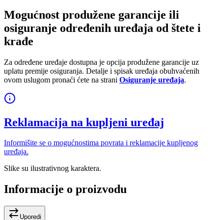
Mogućnost produžene garancije ili
osiguranje određenih uređaja od štete i
krađe
Za određene uređaje dostupna je opcija produžene garancije uz
uplatu premije osiguranja. Detalje i spisak uređaja obuhvaćenih
ovom uslugom pronaći ćete na strani
Osiguranje uređaja
.
Reklamacija na kupljeni uređaj
Informišite se o mogućnostima povrata i reklamacije kupljenog
uređaja.
Slike su ilustrativnog karaktera.
Informacije o proizvodu
Uporedi