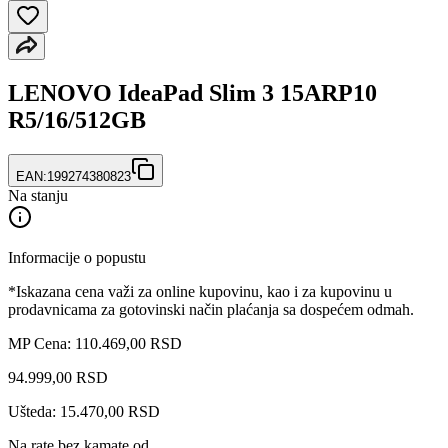
LENOVO IdeaPad Slim 3 15ARP10
R5/16/512GB
EAN:
199274380823
Na stanju
Informacije o popustu
*Iskazana cena važi za online kupovinu, kao i za kupovinu u
prodavnicama za gotovinski način plaćanja sa dospećem odmah.
MP Cena: 110.469,00 RSD
94.999
,
00
RSD
Ušteda: 15.470,00 RSD
Na rate bez kamate od