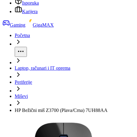
Isporuka
Karijera
Gaming
GigaMAX
Početna
Laptop, računari i IT oprema
Periferije
Miševi
HP Bežični miš Z3700 (Plava/Crna) 7UH88AA