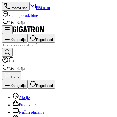
Piši nam
Pozovi nas
Status porudžbine
Lista želja
Kategorije
Pogodnosti
Lista želja
Korpa
Kategorije
Pogodnosti
Akcije
Prodavnice
Načini plaćanja