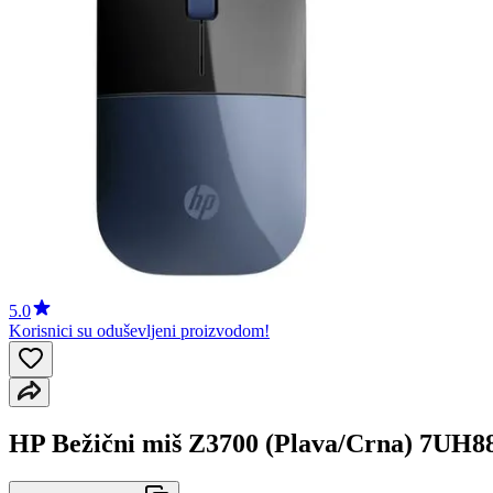
5.0
Korisnici su oduševljeni proizvodom!
HP Bežični miš Z3700 (Plava/Crna) 7UH