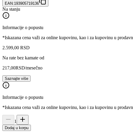
EAN:
193905719136
Na stanju
Informacije o popustu
*Iskazana cena važi za online kupovinu, kao i za kupovinu u prodav
2.599
,
00
RSD
Na rate bez kamate od
217,00
RSD
/mesečno
Saznajte više
Informacije o popustu
*Iskazana cena važi za online kupovinu, kao i za kupovinu u prodav
1
Dodaj u korpu