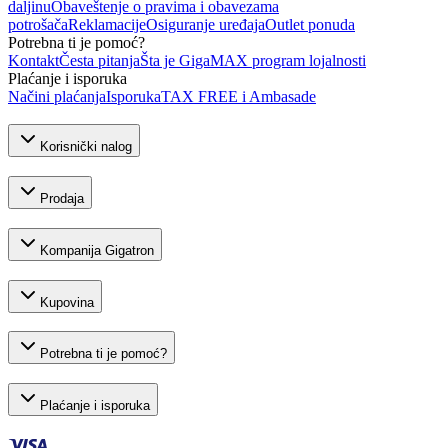
daljinu
Obaveštenje o pravima i obavezama
potrošača
Reklamacije
Osiguranje uređaja
Outlet ponuda
Potrebna ti je pomoć?
Kontakt
Česta pitanja
Šta je GigaMAX program lojalnosti
Plaćanje i isporuka
Načini plaćanja
Isporuka
TAX FREE i Ambasade
Korisnički nalog
Prodaja
Kompanija Gigatron
Kupovina
Potrebna ti je pomoć?
Plaćanje i isporuka