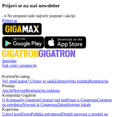
Prijavi se na naš newsletter
, n
N
e propusti naše najveće popuste i akcije.
Prijavi se
Isporuka
Šok cene i promocije
Korisnički nalog
Već imaš nalog? Uloguj se sada
Zaboravljena lozinka
Registracija
Prodaja
Akcije
Novosti
Registracija poklona
Kompanija Gigatron
O Kompaniji Gigatron
Upoznaj naš tim
Posao u Gigatronu
Gigatron
za zajednicu
Novosti iz Gigatrona
Zakupljujemo lokale
Kupovina
Uslovi korišćenja
Politika privatnosti
Detalji ugovora o prodaji na