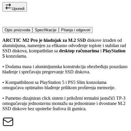
Uporedi
Opis proizvoda
Specifikacije
Pitanja i odgovori
ARCTIC M2 Pro je hladnjak za M.2 SSD
diskove izrađen od
aluminijuma, namenjen za efikasno odvođenje toplote i stabilan rad
SSD diskova, kompatibilan sa
desktop računarima
i
PlayStation
5
konzolama.
• Dodatna masa i aluminijumska konstrukcija obezbeđuju pouzdano
hlađenje i sprečavaju pregrevanje SSD diskova.
• Kompatibilnost sa PlayStation 5 i PS5 Slim konzolama
omogućava optimalno hlađenje prilikom proširenja memorije.
• Pametno dizajniran click sistem i priloženi termalni jastučići TP-3
omogućavaju jednostavnu montažu na jednostrane i dvostrane M.2
SSD diskove bez upotrebe šrafova ili gumica.