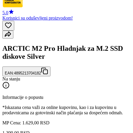
5.0
Korisnici su oduševljeni proizvodom!
ARCTIC M2 Pro Hladnjak za M.2 SSD
diskove Silver
EAN:
4895213704182
Na stanju
Informacije o popustu
*Iskazana cena važi za online kupovinu, kao i za kupovinu u
prodavnicama za gotovinski način plaćanja sa dospećem odmah.
MP Cena: 1.629,00 RSD
1.399
,
00
RSD