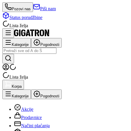
Piši nam
Pozovi nas
Status porudžbine
Lista želja
Kategorije
Pogodnosti
Lista želja
Korpa
Kategorije
Pogodnosti
Akcije
Prodavnice
Načini plaćanja