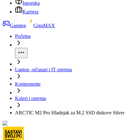
Isporuka
Karijera
Gaming
GigaMAX
Početna
Laptop, računari i IT oprema
Komponente
Kuleri i oprema
ARCTIC M2 Pro Hladnjak za M.2 SSD diskove Silver