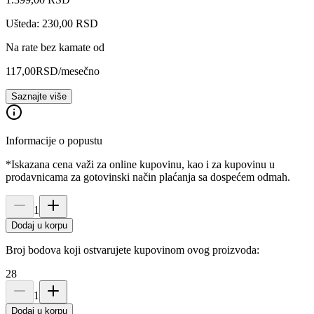
Ušteda: 230,00 RSD
Na rate bez kamate od
117,00
RSD
/mesečno
Saznajte više
Informacije o popustu
*Iskazana cena važi za online kupovinu, kao i za kupovinu u
prodavnicama za gotovinski način plaćanja sa dospećem odmah.
1
Dodaj u korpu
Broj bodova koji ostvarujete kupovinom ovog proizvoda:
28
1
Dodaj u korpu