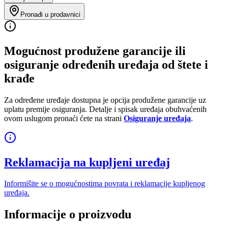
Pronađi u prodavnici
Mogućnost produžene garancije ili
osiguranje određenih uređaja od štete i
krađe
Za određene uređaje dostupna je opcija produžene garancije uz
uplatu premije osiguranja. Detalje i spisak uređaja obuhvaćenih
ovom uslugom pronaći ćete na strani
Osiguranje uređaja
.
Reklamacija na kupljeni uređaj
Informišite se o mogućnostima povrata i reklamacije kupljenog
uređaja.
Informacije o proizvodu