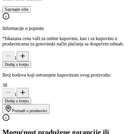
Saznajte više
Informacije o popustu
*Iskazana cena važi za online kupovinu, kao i za kupovinu u
prodavnicama za gotovinski način plaćanja sa dospećem odmah.
1
Dodaj u korpu
Broj bodova koji ostvarujete kupovinom ovog proizvoda:
38
1
Dodaj u korpu
Pronađi u prodavnici
Mogućnost produžene garancije ili