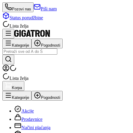
Piši nam
Pozovi nas
Status porudžbine
Lista želja
Kategorije
Pogodnosti
Lista želja
Korpa
Kategorije
Pogodnosti
Akcije
Prodavnice
Načini plaćanja