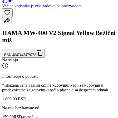
4.3
Većina korisnika je vrlo zadovoljna proizvodom.
HAMA MW-400 V2 Signal Yellow Bežični
miš
EAN:
4047443479785
Na stanju
Informacije o popustu
*Iskazana cena važi za online kupovinu, kao i za kupovinu u
prodavnicama za gotovinski način plaćanja sa dospećem odmah.
1.899
,
00
RSD
Na rate bez kamate od
159,00
RSD
/mesečno