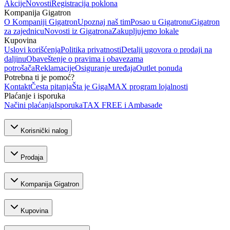
Akcije
Novosti
Registracija poklona
Kompanija Gigatron
O Kompaniji Gigatron
Upoznaj naš tim
Posao u Gigatronu
Gigatron
za zajednicu
Novosti iz Gigatrona
Zakupljujemo lokale
Kupovina
Uslovi korišćenja
Politika privatnosti
Detalji ugovora o prodaji na
daljinu
Obaveštenje o pravima i obavezama
potrošača
Reklamacije
Osiguranje uređaja
Outlet ponuda
Potrebna ti je pomoć?
Kontakt
Česta pitanja
Šta je GigaMAX program lojalnosti
Plaćanje i isporuka
Načini plaćanja
Isporuka
TAX FREE i Ambasade
Korisnički nalog
Prodaja
Kompanija Gigatron
Kupovina