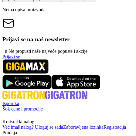
Nema opisa proizvoda.
Prijavi se na naš newsletter
, n
N
e propusti naše najveće popuste i akcije.
Prijavi se
Isporuka
Šok cene i promocije
Korisnički nalog
Već imaš nalog? Uloguj se sada
Zaboravljena lozinka
Registracija
Prodaja