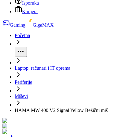
Isporuka
Karijera
Gaming
GigaMAX
Početna
Laptop, računari i IT oprema
Periferije
Miševi
HAMA MW-400 V2 Signal Yellow Bežični miš