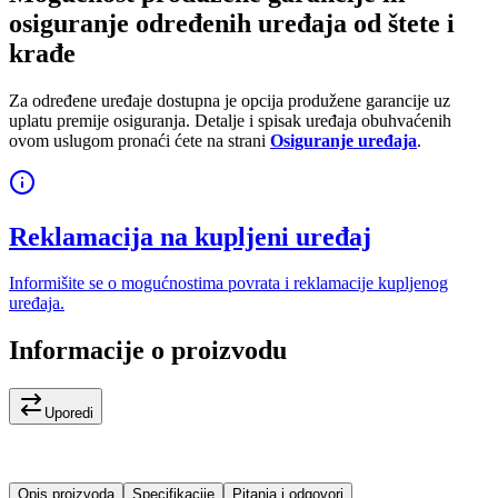
osiguranje određenih uređaja od štete i
krađe
Za određene uređaje dostupna je opcija produžene garancije uz
uplatu premije osiguranja. Detalje i spisak uređaja obuhvaćenih
ovom uslugom pronaći ćete na strani
Osiguranje uređaja
.
Reklamacija na kupljeni uređaj
Informišite se o mogućnostima povrata i reklamacije kupljenog
uređaja.
Informacije o proizvodu
Uporedi
Opis proizvoda
Specifikacije
Pitanja i odgovori