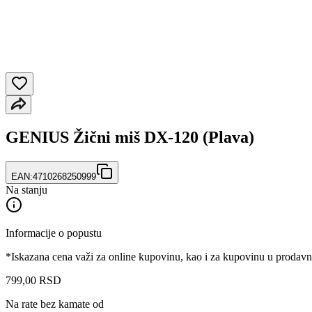
GENIUS Žični miš DX-120 (Plava)
EAN:
4710268250999
Na stanju
Informacije o popustu
*Iskazana cena važi za online kupovinu, kao i za kupovinu u prodav
799
,
00
RSD
Na rate bez kamate od