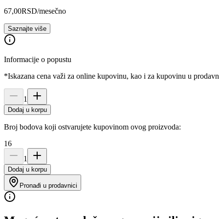
67,00
RSD
/mesečno
Saznajte više
Informacije o popustu
*Iskazana cena važi za online kupovinu, kao i za kupovinu u prodav
1
Dodaj u korpu
Broj bodova koji ostvarujete kupovinom ovog proizvoda:
16
1
Dodaj u korpu
Pronađi u prodavnici