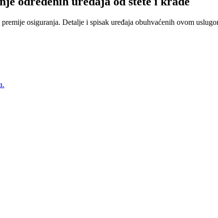
nje određenih uređaja od štete i krađe
 premije osiguranja. Detalje i spisak uređaja obuhvaćenih ovom uslugom
a.