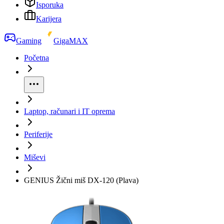
Isporuka
Karijera
Gaming
GigaMAX
Početna
Laptop, računari i IT oprema
Periferije
Miševi
GENIUS Žični miš DX-120 (Plava)