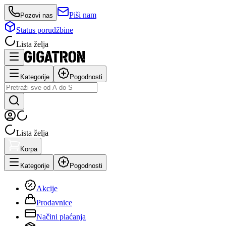
Piši nam
Pozovi nas
Status porudžbine
Lista želja
Kategorije
Pogodnosti
Lista želja
Korpa
Kategorije
Pogodnosti
Akcije
Prodavnice
Načini plaćanja