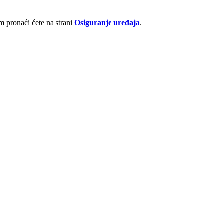
 pronaći ćete na strani
Osiguranje uređaja
.