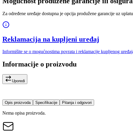
Mogućnost produžene garancije ili osigura
Za određene uređaje dostupna je opcija produžene garancije uz uplatu
Reklamacija na kupljeni uređaj
Informišite se o mogućnostima povrata i reklamacije kupljenog uređaj
Informacije o proizvodu
Uporedi
Opis proizvoda
Specifikacije
Pitanja i odgovori
Nema opisa proizvoda.