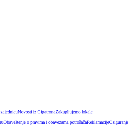
 zajednicu
Novosti iz Gigatrona
Zakupljujemo lokale
nu
Obaveštenje o pravima i obavezama potrošača
Reklamacije
Osiguranj