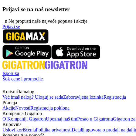
Prijavi se na naš newsletter
, n
N
e propusti naše najveće popuste i akcije.
Prijavi se
Isporuka
Šok cene i promocije
Korisnički nalog
Već imaš nalog? Uloguj se sada
Zaboravljena lozinka
Registracija
Prodaja
Akcije
Novosti
Registracija poklona
Kompanija Gigatron
O Kompaniji Gigatron
Upoznaj naš tim
Posao u Gigatronu
Gigatron za
Kupovina
Uslovi korišćenja
Politika privatnosti
Detalji ugovora o prodaji na dalji
Potrebna ti je pomoć?