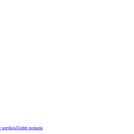
e uređaja
Outlet ponuda