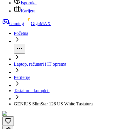
Isporuka
Karijera
Gaming
GigaMAX
Početna
Laptop, računari i IT oprema
Periferije
Tastature i kompleti
GENIUS SlimStar 126 US White Tastatura