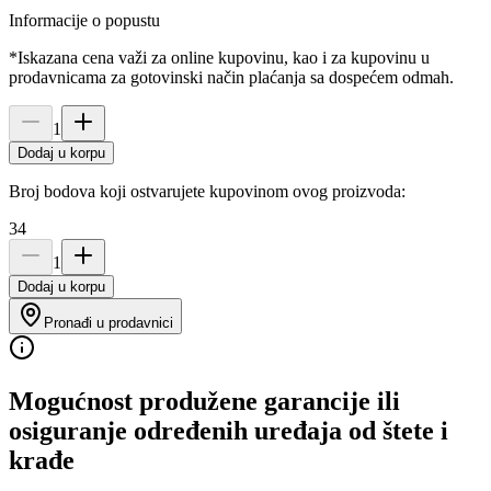
Informacije o popustu
*Iskazana cena važi za online kupovinu, kao i za kupovinu u
prodavnicama za gotovinski način plaćanja sa dospećem odmah.
1
Dodaj u korpu
Broj bodova koji ostvarujete kupovinom ovog proizvoda:
34
1
Dodaj u korpu
Pronađi u prodavnici
Mogućnost produžene garancije ili
osiguranje određenih uređaja od štete i
krađe