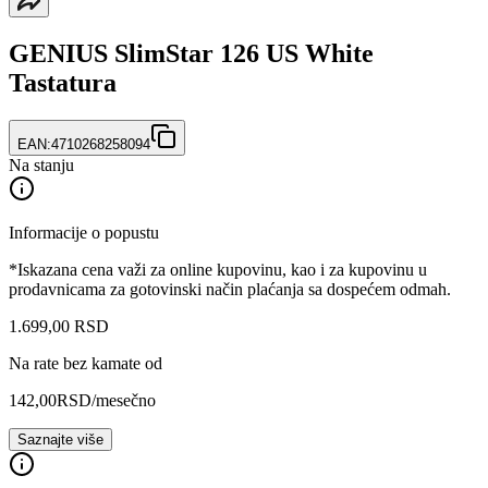
GENIUS SlimStar 126 US White
Tastatura
EAN:
4710268258094
Na stanju
Informacije o popustu
*Iskazana cena važi za online kupovinu, kao i za kupovinu u
prodavnicama za gotovinski način plaćanja sa dospećem odmah.
1.699
,
00
RSD
Na rate bez kamate od
142,00
RSD
/mesečno
Saznajte više