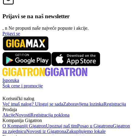
Prijavi se na naš newsletter
, n
N
e propusti naše najveće popuste i akcije.
Prijavi se
Isporuka
Šok cene i promocije
Korisnički nalog
Već imaš nalog? Uloguj se sada
Zaboravljena lozinka
Registracija
Prodaja
Akcije
Novosti
Registracija poklona
Kompanija Gigatron
O Kompaniji Gigatron
Upoznaj naš tim
Posao u Gigatronu
Gigatron
za zajednicu
Novosti iz Gigatrona
Zakupljujemo lokale