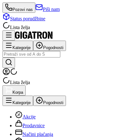
Piši nam
Pozovi nas
Status porudžbine
Lista želja
Kategorije
Pogodnosti
Lista želja
Korpa
Kategorije
Pogodnosti
Akcije
Prodavnice
Načini plaćanja