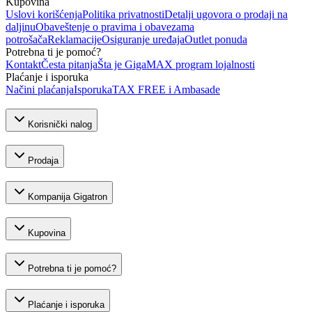
Kupovina
Uslovi korišćenja
Politika privatnosti
Detalji ugovora o prodaji na
daljinu
Obaveštenje o pravima i obavezama
potrošača
Reklamacije
Osiguranje uređaja
Outlet ponuda
Potrebna ti je pomoć?
Kontakt
Česta pitanja
Šta je GigaMAX program lojalnosti
Plaćanje i isporuka
Načini plaćanja
Isporuka
TAX FREE i Ambasade
Korisnički nalog
Prodaja
Kompanija Gigatron
Kupovina
Potrebna ti je pomoć?
Plaćanje i isporuka