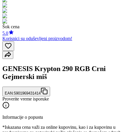
Šok cena
5.0
Korisnici su oduševljeni proizvodom!
GENESIS Krypton 290 RGB Crni
Gejmerski miš
EAN:
5901969431414
Proverite vreme isporuke
Informacije o popustu
*Iskazana cena važi za online kupovinu, kao i za kupovinu u