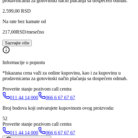
prodavnicama za gotovinski način plaćanja sa dospećem odmah.
2.599
,
00
RSD
Na rate bez kamate od
217,00
RSD
/mesečno
Saznajte više
Informacije o popustu
*Iskazana cena važi za online kupovinu, kao i za kupovinu u
prodavnicama za gotovinski način plaćanja sa dospećem odmah.
Proverite stanje pozivom call centra
011 44 14 000
066 6 67 67 67
Broj bodova koji ostvarujete kupovinom ovog proizvoda:
52
Proverite stanje pozivom call centra
011 44 14 000
066 6 67 67 67