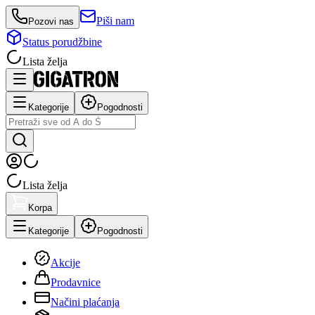
Piši nam
Pozovi nas
Status porudžbine
Lista želja
Kategorije
Pogodnosti
Lista želja
Korpa
Kategorije
Pogodnosti
Akcije
Prodavnice
Načini plaćanja