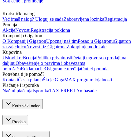
Šok cene i promocije
Korisnički nalog
Već imaš nalog? Uloguj se sada
Zaboravljena lozinka
Registracija
Prodaja
Akcije
Novosti
Registracija poklona
Kompanija Gigatron
O Kompaniji Gigatron
Upoznaj naš tim
Posao u Gigatronu
Gigatron
za zajednicu
Novosti iz Gigatrona
Zakupljujemo lokale
Kupovina
Uslovi korišćenja
Politika privatnosti
Detalji ugovora o prodaji na
daljinu
Obaveštenje o pravima i obavezama
potrošača
Reklamacije
Osiguranje uređaja
Outlet ponuda
Potrebna ti je pomoć?
Kontakt
Česta pitanja
Šta je GigaMAX program lojalnosti
Plaćanje i isporuka
Načini plaćanja
Isporuka
TAX FREE i Ambasade
Korisnički nalog
Prodaja