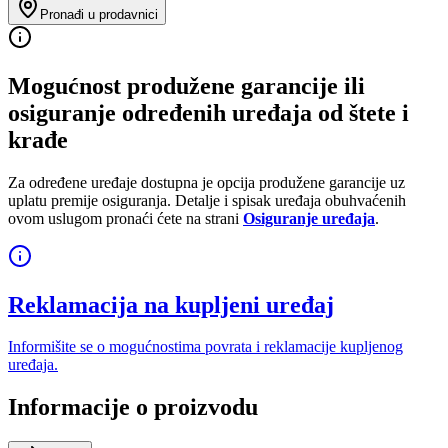
Pronađi u prodavnici
Mogućnost produžene garancije ili
osiguranje određenih uređaja od štete i
krađe
Za određene uređaje dostupna je opcija produžene garancije uz
uplatu premije osiguranja. Detalje i spisak uređaja obuhvaćenih
ovom uslugom pronaći ćete na strani
Osiguranje uređaja
.
Reklamacija na kupljeni uređaj
Informišite se o mogućnostima povrata i reklamacije kupljenog
uređaja.
Informacije o proizvodu