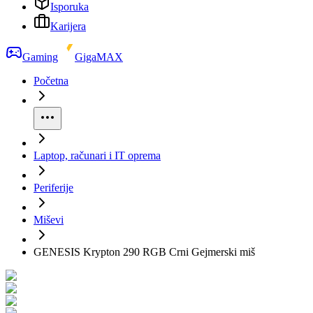
Isporuka
Karijera
Gaming
GigaMAX
Početna
Laptop, računari i IT oprema
Periferije
Miševi
GENESIS Krypton 290 RGB Crni Gejmerski miš