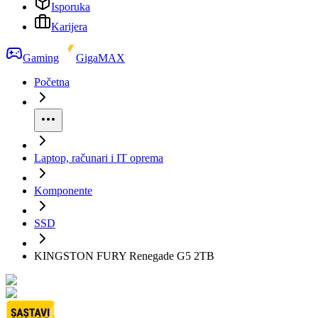
Isporuka
Karijera
Gaming
GigaMAX
Početna
Laptop, računari i IT oprema
Komponente
SSD
KINGSTON FURY Renegade G5 2TB