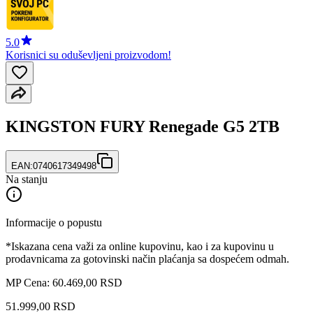
5.0
Korisnici su oduševljeni proizvodom!
KINGSTON FURY Renegade G5 2TB
EAN:
0740617349498
Na stanju
Informacije o popustu
*Iskazana cena važi za online kupovinu, kao i za kupovinu u
prodavnicama za gotovinski način plaćanja sa dospećem odmah.
MP Cena: 60.469,00 RSD
51.999
,
00
RSD