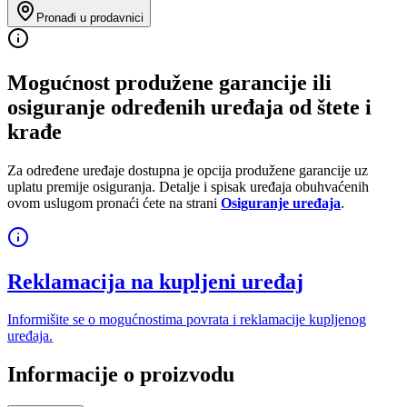
Pronađi u prodavnici
Mogućnost produžene garancije ili
osiguranje određenih uređaja od štete i
krađe
Za određene uređaje dostupna je opcija produžene garancije uz
uplatu premije osiguranja. Detalje i spisak uređaja obuhvaćenih
ovom uslugom pronaći ćete na strani
Osiguranje uređaja
.
Reklamacija na kupljeni uređaj
Informišite se o mogućnostima povrata i reklamacije kupljenog
uređaja.
Informacije o proizvodu