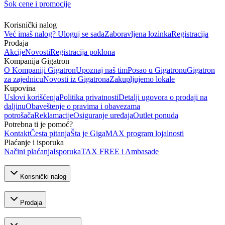
Šok cene i promocije
Korisnički nalog
Već imaš nalog? Uloguj se sada
Zaboravljena lozinka
Registracija
Prodaja
Akcije
Novosti
Registracija poklona
Kompanija Gigatron
O Kompaniji Gigatron
Upoznaj naš tim
Posao u Gigatronu
Gigatron
za zajednicu
Novosti iz Gigatrona
Zakupljujemo lokale
Kupovina
Uslovi korišćenja
Politika privatnosti
Detalji ugovora o prodaji na
daljinu
Obaveštenje o pravima i obavezama
potrošača
Reklamacije
Osiguranje uređaja
Outlet ponuda
Potrebna ti je pomoć?
Kontakt
Česta pitanja
Šta je GigaMAX program lojalnosti
Plaćanje i isporuka
Načini plaćanja
Isporuka
TAX FREE i Ambasade
Korisnički nalog
Prodaja