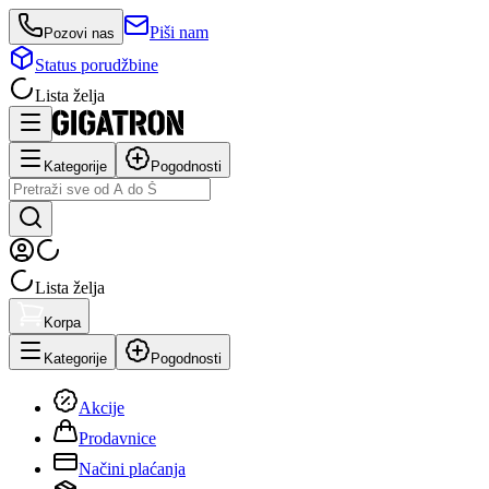
Piši nam
Pozovi nas
Status porudžbine
Lista želja
Kategorije
Pogodnosti
Lista želja
Korpa
Kategorije
Pogodnosti
Akcije
Prodavnice
Načini plaćanja