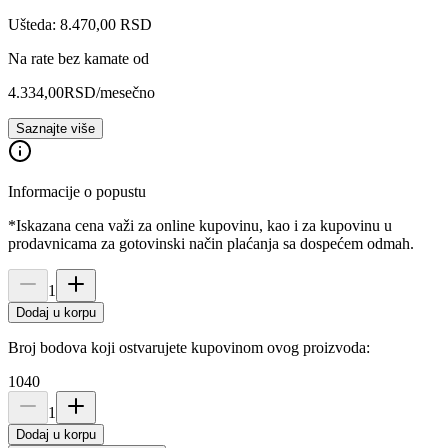
Ušteda: 8.470,00 RSD
Na rate bez kamate od
4.334,00
RSD
/mesečno
Saznajte više
Informacije o popustu
*Iskazana cena važi za online kupovinu, kao i za kupovinu u
prodavnicama za gotovinski način plaćanja sa dospećem odmah.
1
Dodaj u korpu
Broj bodova koji ostvarujete kupovinom ovog proizvoda:
1040
1
Dodaj u korpu