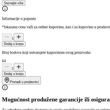
Saznajte više
Informacije o popustu
*Iskazana cena važi za online kupovinu, kao i za kupovinu u prodav
1
Dodaj u korpu
Broj bodova koji ostvarujete kupovinom ovog proizvoda:
64
1
Dodaj u korpu
Pronađi u prodavnici
Mogućnost produžene garancije ili osigura
Za određene uređaje dostupna je opcija produžene garancije uz uplatu