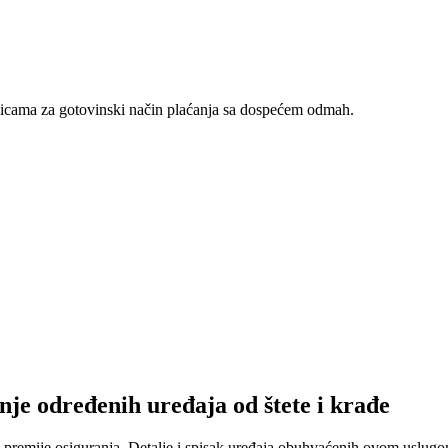
nicama za gotovinski način plaćanja sa dospećem odmah.
nje određenih uređaja od štete i krađe
 premije osiguranja. Detalje i spisak uređaja obuhvaćenih ovom uslugom