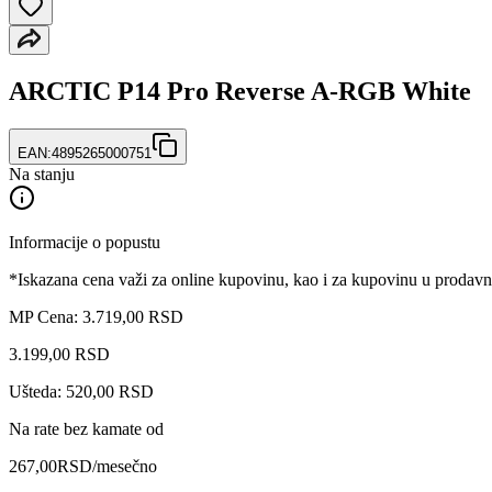
ARCTIC P14 Pro Reverse A-RGB White
EAN:
4895265000751
Na stanju
Informacije o popustu
*Iskazana cena važi za online kupovinu, kao i za kupovinu u prodav
MP Cena: 3.719,00 RSD
3.199
,
00
RSD
Ušteda: 520,00 RSD
Na rate bez kamate od
267,00
RSD
/mesečno