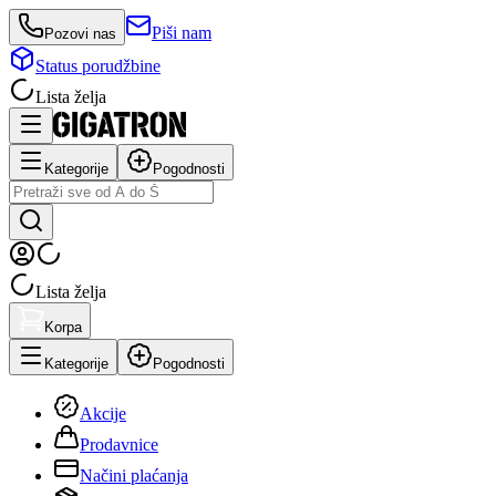
Piši nam
Pozovi nas
Status porudžbine
Lista želja
Kategorije
Pogodnosti
Lista želja
Korpa
Kategorije
Pogodnosti
Akcije
Prodavnice
Načini plaćanja