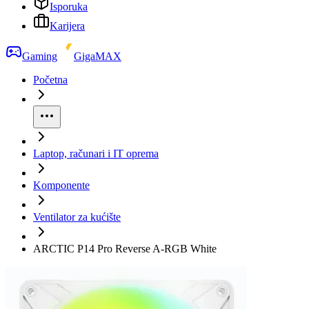
Isporuka
Karijera
Gaming
GigaMAX
Početna
Laptop, računari i IT oprema
Komponente
Ventilator za kućište
ARCTIC P14 Pro Reverse A-RGB White