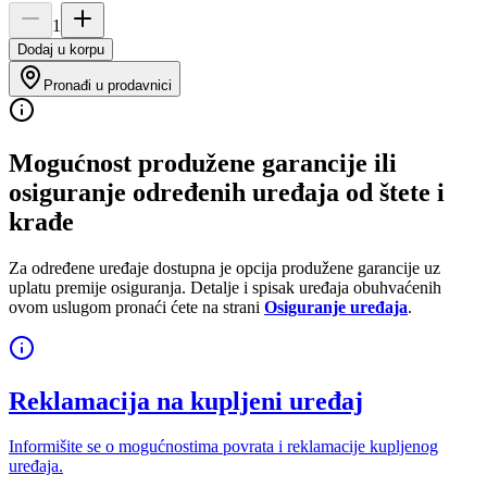
1
Dodaj u korpu
Pronađi u prodavnici
Mogućnost produžene garancije ili
osiguranje određenih uređaja od štete i
krađe
Za određene uređaje dostupna je opcija produžene garancije uz
uplatu premije osiguranja. Detalje i spisak uređaja obuhvaćenih
ovom uslugom pronaći ćete na strani
Osiguranje uređaja
.
Reklamacija na kupljeni uređaj
Informišite se o mogućnostima povrata i reklamacije kupljenog
uređaja.