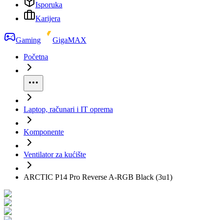
Isporuka
Karijera
Gaming
GigaMAX
Početna
Laptop, računari i IT oprema
Komponente
Ventilator za kućište
ARCTIC P14 Pro Reverse A-RGB Black (3u1)