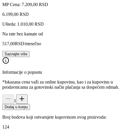
MP Cena: 7.209,00 RSD
6.199
,
00
RSD
Ušteda: 1.010,00 RSD
Na rate bez kamate od
517,00
RSD
/mesečno
Saznajte više
Informacije o popustu
*Iskazana cena važi za online kupovinu, kao i za kupovinu u
prodavnicama za gotovinski način plaćanja sa dospećem odmah.
1
Dodaj u korpu
Broj bodova koji ostvarujete kupovinom ovog proizvoda:
124