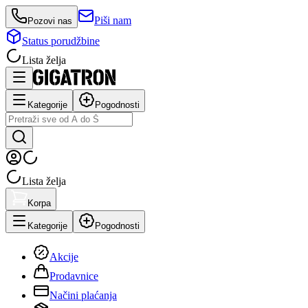
Piši nam
Pozovi nas
Status porudžbine
Lista želja
Kategorije
Pogodnosti
Lista želja
Korpa
Kategorije
Pogodnosti
Akcije
Prodavnice
Načini plaćanja