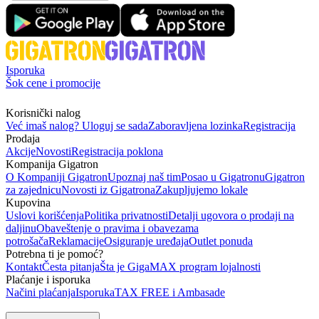
Isporuka
Šok cene i promocije
Korisnički nalog
Već imaš nalog? Uloguj se sada
Zaboravljena lozinka
Registracija
Prodaja
Akcije
Novosti
Registracija poklona
Kompanija Gigatron
O Kompaniji Gigatron
Upoznaj naš tim
Posao u Gigatronu
Gigatron
za zajednicu
Novosti iz Gigatrona
Zakupljujemo lokale
Kupovina
Uslovi korišćenja
Politika privatnosti
Detalji ugovora o prodaji na
daljinu
Obaveštenje o pravima i obavezama
potrošača
Reklamacije
Osiguranje uređaja
Outlet ponuda
Potrebna ti je pomoć?
Kontakt
Česta pitanja
Šta je GigaMAX program lojalnosti
Plaćanje i isporuka
Načini plaćanja
Isporuka
TAX FREE i Ambasade