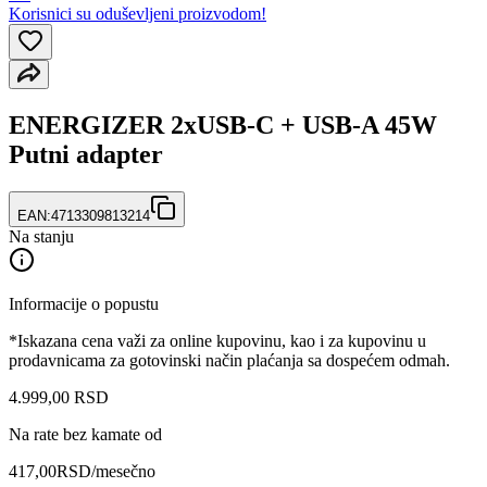
Korisnici su oduševljeni proizvodom!
ENERGIZER 2xUSB-C + USB-A 45W
Putni adapter
EAN:
4713309813214
Na stanju
Informacije o popustu
*Iskazana cena važi za online kupovinu, kao i za kupovinu u
prodavnicama za gotovinski način plaćanja sa dospećem odmah.
4.999
,
00
RSD
Na rate bez kamate od
417,00
RSD
/mesečno