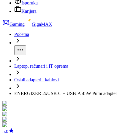
Isporuka
Karijera
Gaming
GigaMAX
Početna
Laptop, računari i IT oprema
Ostali adapteri i kablovi
ENERGIZER 2xUSB-C + USB-A 45W Putni adapter
5.0