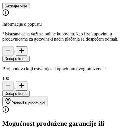
Saznajte više
Informacije o popustu
*Iskazana cena važi za online kupovinu, kao i za kupovinu u
prodavnicama za gotovinski način plaćanja sa dospećem odmah.
1
Dodaj u korpu
Broj bodova koji ostvarujete kupovinom ovog proizvoda:
100
1
Dodaj u korpu
Pronađi u prodavnici
Mogućnost produžene garancije ili