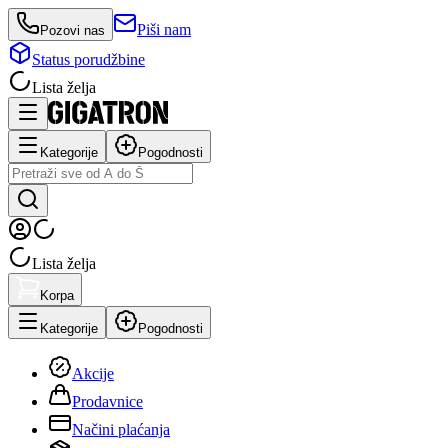
Piši nam
Pozovi nas
Status porudžbine
Lista želja
Kategorije
Pogodnosti
Lista želja
Korpa
Kategorije
Pogodnosti
Akcije
Prodavnice
Načini plaćanja