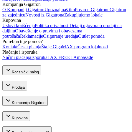
Kompanija Gigatron
O Kompaniji Gigatron
Upoznaj naš tim
Posao u Gigatronu
Gigatron
za zajednicu
Novosti iz Gigatrona
Zakupljujemo lokale
Kupovina
Uslovi korišćenja
Politika privatnosti
Detalji ugovora o prodaji na
daljinu
Obaveštenje o pravima i obavezama
potrošača
Reklamacije
Osiguranje uređaja
Outlet ponuda
Potrebna ti je pomoć?
Kontakt
Česta pitanja
Šta je GigaMAX program lojalnosti
Plaćanje i isporuka
Načini plaćanja
Isporuka
TAX FREE i Ambasade
Korisnički nalog
Prodaja
Kompanija Gigatron
Kupovina