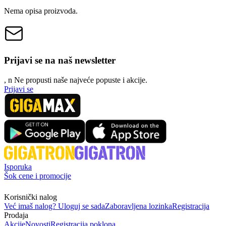
Nema opisa proizvoda.
Prijavi se na naš newsletter
, n
N
e propusti naše najveće popuste i akcije.
Prijavi se
Isporuka
Šok cene i promocije
Korisnički nalog
Već imaš nalog? Uloguj se sada
Zaboravljena lozinka
Registracija
Prodaja
Akcije
Novosti
Registracija poklona