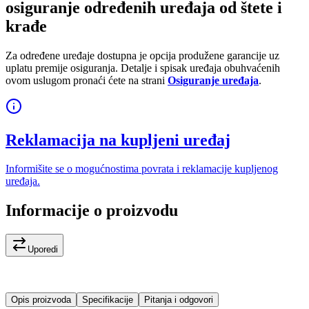
osiguranje određenih uređaja od štete i
krađe
Za određene uređaje dostupna je opcija produžene garancije uz
uplatu premije osiguranja. Detalje i spisak uređaja obuhvaćenih
ovom uslugom pronaći ćete na strani
Osiguranje uređaja
.
Reklamacija na kupljeni uređaj
Informišite se o mogućnostima povrata i reklamacije kupljenog
uređaja.
Informacije o proizvodu
Uporedi
Opis proizvoda
Specifikacije
Pitanja i odgovori