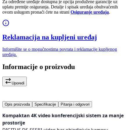
Za određene uređaje dostupna je opcija produžene garancije uz
uplatu premije osiguranja. Detalje i spisak uređaja obuhvaćenih
ovom uslugom pronaći ćete na strani
Osiguranje uređaja
.
Reklamacija na kupljeni uređaj
Informišite se o mogućnostima povrata i reklamacije kupljenog
uređaja.
Informacije o proizvodu
Uporedi
Opis proizvoda
Specifikacije
Pitanja i odgovori
Kompaktan 4K video konferencijski sistem za manje
prostorije