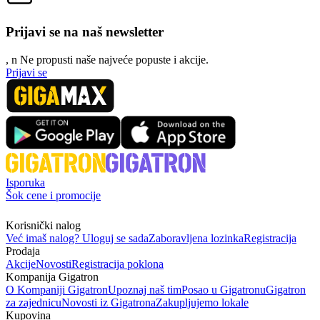
Prijavi se na naš newsletter
, n
N
e propusti naše najveće popuste i akcije.
Prijavi se
Isporuka
Šok cene i promocije
Korisnički nalog
Već imaš nalog? Uloguj se sada
Zaboravljena lozinka
Registracija
Prodaja
Akcije
Novosti
Registracija poklona
Kompanija Gigatron
O Kompaniji Gigatron
Upoznaj naš tim
Posao u Gigatronu
Gigatron
za zajednicu
Novosti iz Gigatrona
Zakupljujemo lokale
Kupovina