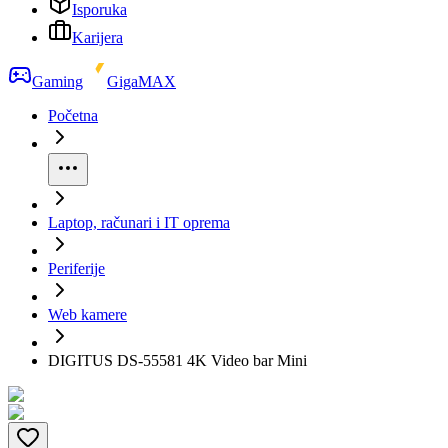
Isporuka
Karijera
Gaming
GigaMAX
Početna
Laptop, računari i IT oprema
Periferije
Web kamere
DIGITUS DS-55581 4K Video bar Mini