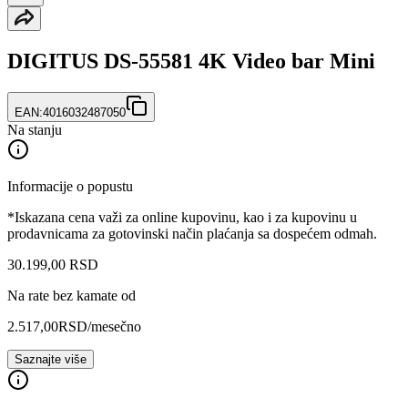
DIGITUS DS-55581 4K Video bar Mini
EAN:
4016032487050
Na stanju
Informacije o popustu
*Iskazana cena važi za online kupovinu, kao i za kupovinu u
prodavnicama za gotovinski način plaćanja sa dospećem odmah.
30.199
,
00
RSD
Na rate bez kamate od
2.517,00
RSD
/mesečno
Saznajte više