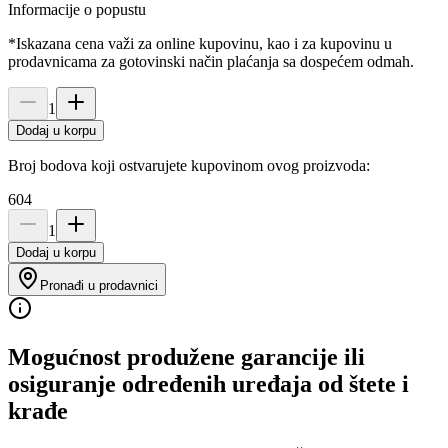
Informacije o popustu
*Iskazana cena važi za online kupovinu, kao i za kupovinu u
prodavnicama za gotovinski način plaćanja sa dospećem odmah.
1
Dodaj u korpu
Broj bodova koji ostvarujete kupovinom ovog proizvoda:
604
1
Dodaj u korpu
Pronađi u prodavnici
Mogućnost produžene garancije ili
osiguranje određenih uređaja od štete i
krađe