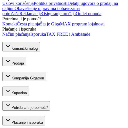
Uslovi korišćenja
Politika privatnosti
Detalji ugovora o prodaji na
daljinu
Obaveštenje o pravima i obavezama
potrošača
Reklamacije
Osiguranje uređaja
Outlet ponuda
Potrebna ti je pomoć?
Kontakt
Česta pitanja
Šta je GigaMAX program lojalnosti
Plaćanje i isporuka
Načini plaćanja
Isporuka
TAX FREE i Ambasade
Korisnički nalog
Prodaja
Kompanija Gigatron
Kupovina
Potrebna ti je pomoć?
Plaćanje i isporuka