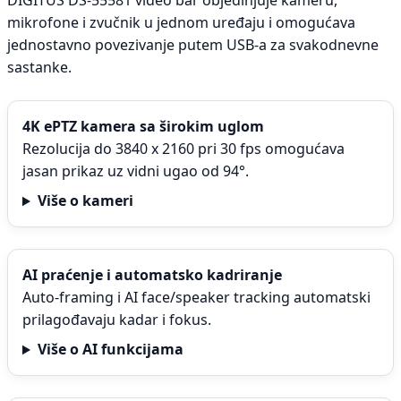
DIGITUS DS-55581 video bar objedinjuje kameru,
mikrofone i zvučnik u jednom uređaju i omogućava
jednostavno povezivanje putem USB-a za svakodnevne
sastanke.
4K ePTZ kamera sa širokim uglom
Rezolucija do 3840 x 2160 pri 30 fps omogućava
jasan prikaz uz vidni ugao od 94°.
Više o kameri
AI praćenje i automatsko kadriranje
Auto-framing i AI face/speaker tracking automatski
prilagođavaju kadar i fokus.
Više o AI funkcijama