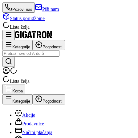
Piši nam
Pozovi nas
Status porudžbine
Lista želja
Kategorije
Pogodnosti
Lista želja
Korpa
Kategorije
Pogodnosti
Akcije
Prodavnice
Načini plaćanja