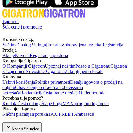
Isporuka
Šok cene i promocije
Korisnički nalog
Već imaš nalog? Uloguj se sada
Zaboravljena lozinka
Registracija
Prodaja
Akcije
Novosti
Registracija poklona
Kompanija Gigatron
O Kompaniji Gigatron
Upoznaj naš tim
Posao u Gigatronu
Gigatron
za zajednicu
Novosti iz Gigatrona
Zakupljujemo lokale
Kupovina
Uslovi korišćenja
Politika privatnosti
Detalji ugovora o prodaji na
daljinu
Obaveštenje o pravima i obavezama
potrošača
Reklamacije
Osiguranje uređaja
Outlet ponuda
Potrebna ti je pomoć?
Kontakt
Česta pitanja
Šta je GigaMAX program lojalnosti
Plaćanje i isporuka
Načini plaćanja
Isporuka
TAX FREE i Ambasade
Korisnički nalog