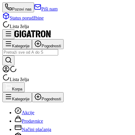
Piši nam
Pozovi nas
Status porudžbine
Lista želja
Kategorije
Pogodnosti
Lista želja
Korpa
Kategorije
Pogodnosti
Akcije
Prodavnice
Načini plaćanja