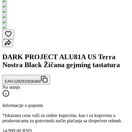
DARK PROJECT ALU81A US Terra
Nostra Black Žičana gejming tastatura
EAN:
5292910036469
Na stanju
Informacije o popustu
*Iskazana cena važi za online kupovinu, kao i za kupovinu u
prodavnicama za gotovinski način plaćanja sa dospećem odmah.
14.999
,
00
RSD