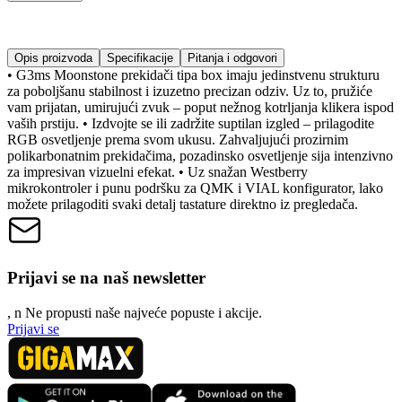
Opis proizvoda
Specifikacije
Pitanja i odgovori
• G3ms Moonstone prekidači tipa box imaju jedinstvenu strukturu
za poboljšanu stabilnost i izuzetno precizan odziv. Uz to, pružiće
vam prijatan, umirujući zvuk – poput nežnog kotrljanja klikera ispod
vaših prstiju. • Izdvojte se ili zadržite suptilan izgled – prilagodite
RGB osvetljenje prema svom ukusu. Zahvaljujući prozirnim
polikarbonatnim prekidačima, pozadinsko osvetljenje sija intenzivno
za impresivan vizuelni efekat. • Uz snažan Westberry
mikrokontroler i punu podršku za QMK i VIAL konfigurator, lako
možete prilagoditi svaki detalj tastature direktno iz pregledača.
Prijavi se na naš newsletter
, n
N
e propusti naše najveće popuste i akcije.
Prijavi se