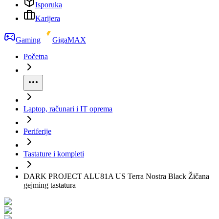
Isporuka
Karijera
Gaming
GigaMAX
Početna
Laptop, računari i IT oprema
Periferije
Tastature i kompleti
DARK PROJECT ALU81A US Terra Nostra Black Žičana
gejming tastatura