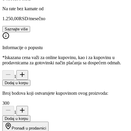
Na rate bez kamate od
1.250,00
RSD
/mesečno
Saznajte više
Informacije o popustu
*Iskazana cena važi za online kupovinu, kao i za kupovinu u
prodavnicama za gotovinski način plaćanja sa dospećem odmah.
1
Dodaj u korpu
Broj bodova koji ostvarujete kupovinom ovog proizvoda:
300
1
Dodaj u korpu
Pronađi u prodavnici