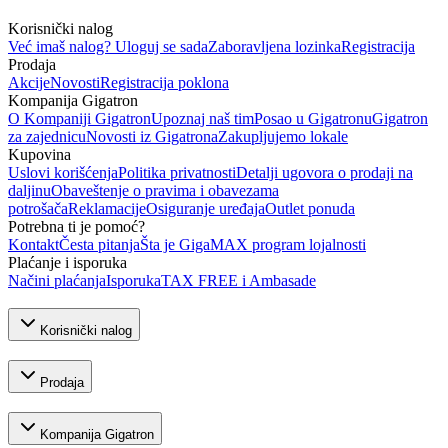
Korisnički nalog
Već imaš nalog? Uloguj se sada
Zaboravljena lozinka
Registracija
Prodaja
Akcije
Novosti
Registracija poklona
Kompanija Gigatron
O Kompaniji Gigatron
Upoznaj naš tim
Posao u Gigatronu
Gigatron
za zajednicu
Novosti iz Gigatrona
Zakupljujemo lokale
Kupovina
Uslovi korišćenja
Politika privatnosti
Detalji ugovora o prodaji na
daljinu
Obaveštenje o pravima i obavezama
potrošača
Reklamacije
Osiguranje uređaja
Outlet ponuda
Potrebna ti je pomoć?
Kontakt
Česta pitanja
Šta je GigaMAX program lojalnosti
Plaćanje i isporuka
Načini plaćanja
Isporuka
TAX FREE i Ambasade
Korisnički nalog
Prodaja
Kompanija Gigatron