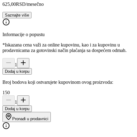
625,00
RSD
/mesečno
Saznajte više
Informacije o popustu
*Iskazana cena važi za online kupovinu, kao i za kupovinu u
prodavnicama za gotovinski način plaćanja sa dospećem odmah.
1
Dodaj u korpu
Broj bodova koji ostvarujete kupovinom ovog proizvoda:
150
1
Dodaj u korpu
Pronađi u prodavnici