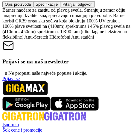
Opis proizvoda
Specifikacije
Pitanja i odgovori
Barner naočare za zastitu od plavog svetla. Smanjuju zamor očiju,
unapređuju kvalitet sna, sprečavaju i umanjuju glavobolje. Barner
koristi CR39 organska sočiva koja blokiraju 100% UV zrake i
100% plave svetlosti na (410nm) sprektruma i 45% plavog svetla na
(410nm - 450nm) sprektruma. TR90 ram (ultra lagane i ekstremno
fleksibilne) Anti-Scratch Hidrofobni Anti statični
Prijavi se na naš newsletter
, n
N
e propusti naše najveće popuste i akcije.
Prijavi se
Isporuka
Šok cene i promocije