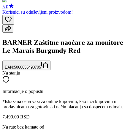
5.0
Korisnici su oduševljeni proizvodom!
BARNER Zaštitne naočare za monitore
Le Marais Burgundy Red
EAN:
5060655490705
Na stanju
Informacije o popustu
*Iskazana cena važi za online kupovinu, kao i za kupovinu u
prodavnicama za gotovinski način plaćanja sa dospećem odmah.
7.499
,
00
RSD
Na rate bez kamate od