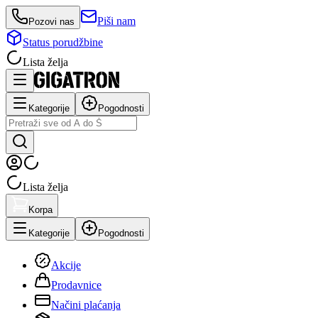
Piši nam
Pozovi nas
Status porudžbine
Lista želja
Kategorije
Pogodnosti
Lista želja
Korpa
Kategorije
Pogodnosti
Akcije
Prodavnice
Načini plaćanja