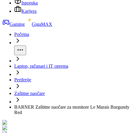
Isporuka
Karijera
Gaming
GigaMAX
Početna
Laptop, računari i IT oprema
Periferije
Zaštitne naočare
BARNER Zaštitne naočare za monitore Le Marais Burgundy
Red