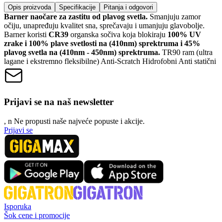
Opis proizvoda
Specifikacije
Pitanja i odgovori
Barner naočare za zastitu od plavog svetla.
Smanjuju zamor
očiju, unapređuju kvalitet sna, sprečavaju i umanjuju glavobolje.
Barner koristi
CR39
organska sočiva koja blokiraju
100% UV
zrake i 100% plave svetlosti na (410nm) sprektruma i 45%
plavog svetla na (410nm - 450nm) sprektruma.
TR90 ram (ultra
lagane i ekstremno fleksibilne) Anti-Scratch Hidrofobni Anti statični
Prijavi se na naš newsletter
, n
N
e propusti naše najveće popuste i akcije.
Prijavi se
Isporuka
Šok cene i promocije