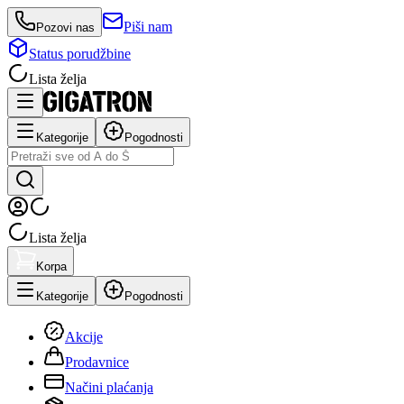
Piši nam
Pozovi nas
Status porudžbine
Lista želja
Kategorije
Pogodnosti
Lista želja
Korpa
Kategorije
Pogodnosti
Akcije
Prodavnice
Načini plaćanja