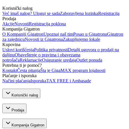
Korisnički nalog
Već imaš nalog? Uloguj se sada
Zaboravljena lozinka
Registracija
Prodaja
Akcije
Novosti
Registracija poklona
Kompanija Gigatron
O Kompaniji Gigatron
Upoznaj naš tim
Posao u Gigatronu
Gigatron
za zajednicu
Novosti iz Gigatrona
Zakupljujemo lokale
Kupovina
Uslovi korišćenja
Politika privatnosti
Detalji ugovora o prodaji na
daljinu
Obaveštenje o pravima i obavezama
potrošača
Reklamacije
Osiguranje uređaja
Outlet ponuda
Potrebna ti je pomoć?
Kontakt
Česta pitanja
Šta je GigaMAX program lojalnosti
Plaćanje i isporuka
Načini plaćanja
Isporuka
TAX FREE i Ambasade
Korisnički nalog
Prodaja
Kompanija Gigatron