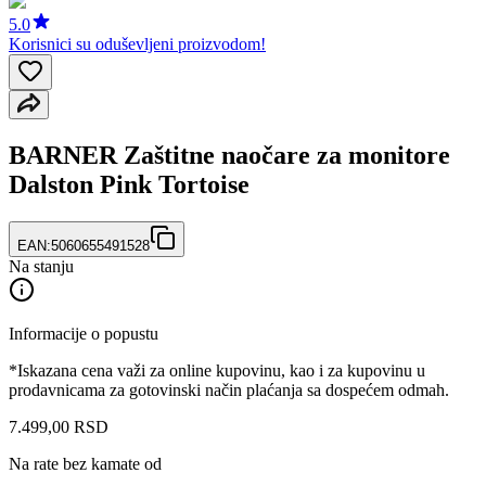
5.0
Korisnici su oduševljeni proizvodom!
BARNER Zaštitne naočare za monitore
Dalston Pink Tortoise
EAN:
5060655491528
Na stanju
Informacije o popustu
*Iskazana cena važi za online kupovinu, kao i za kupovinu u
prodavnicama za gotovinski način plaćanja sa dospećem odmah.
7.499
,
00
RSD
Na rate bez kamate od