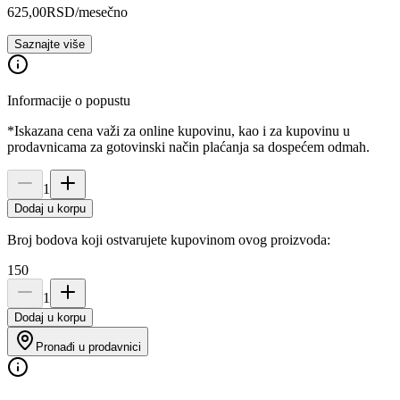
625,00
RSD
/mesečno
Saznajte više
Informacije o popustu
*Iskazana cena važi za online kupovinu, kao i za kupovinu u
prodavnicama za gotovinski način plaćanja sa dospećem odmah.
1
Dodaj u korpu
Broj bodova koji ostvarujete kupovinom ovog proizvoda:
150
1
Dodaj u korpu
Pronađi u prodavnici