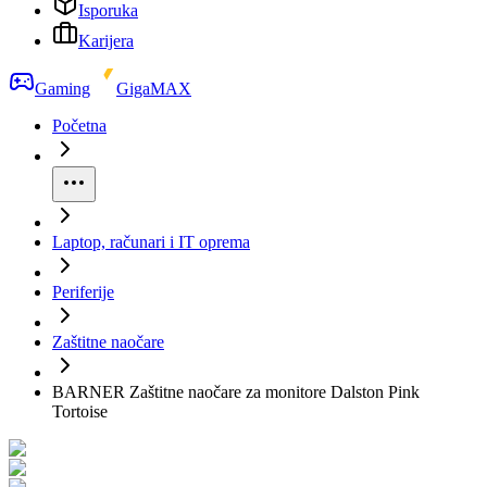
Isporuka
Karijera
Gaming
GigaMAX
Početna
Laptop, računari i IT oprema
Periferije
Zaštitne naočare
BARNER Zaštitne naočare za monitore Dalston Pink
Tortoise