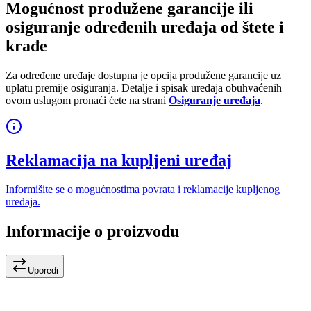
Mogućnost produžene garancije ili
osiguranje određenih uređaja od štete i
krađe
Za određene uređaje dostupna je opcija produžene garancije uz
uplatu premije osiguranja. Detalje i spisak uređaja obuhvaćenih
ovom uslugom pronaći ćete na strani
Osiguranje uređaja
.
Reklamacija na kupljeni uređaj
Informišite se o mogućnostima povrata i reklamacije kupljenog
uređaja.
Informacije o proizvodu
Uporedi