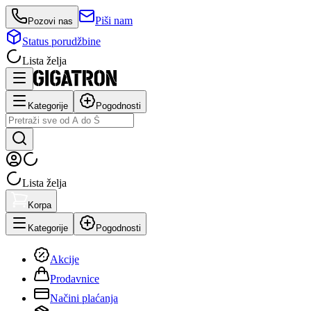
Piši nam
Pozovi nas
Status porudžbine
Lista želja
Kategorije
Pogodnosti
Lista želja
Korpa
Kategorije
Pogodnosti
Akcije
Prodavnice
Načini plaćanja