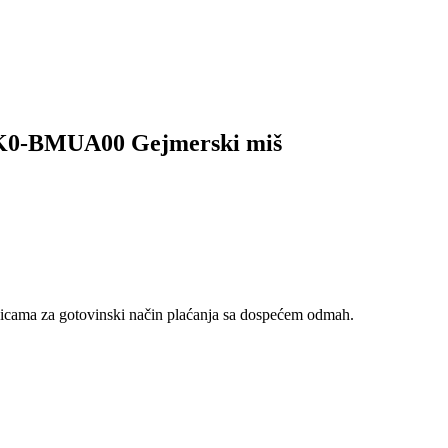
K0-BMUA00 Gejmerski miš
nicama za gotovinski način plaćanja sa dospećem odmah.