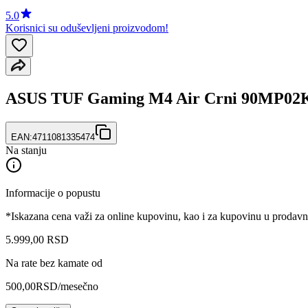
5.0
Korisnici su oduševljeni proizvodom!
ASUS TUF Gaming M4 Air Crni 90MP02
EAN:
4711081335474
Na stanju
Informacije o popustu
*Iskazana cena važi za online kupovinu, kao i za kupovinu u prodav
5.999
,
00
RSD
Na rate bez kamate od
500,00
RSD
/mesečno