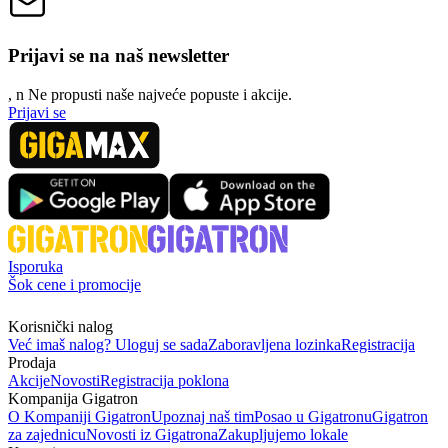
Prijavi se na naš newsletter
, n
N
e propusti naše najveće popuste i akcije.
Prijavi se
Isporuka
Šok cene i promocije
Korisnički nalog
Već imaš nalog? Uloguj se sada
Zaboravljena lozinka
Registracija
Prodaja
Akcije
Novosti
Registracija poklona
Kompanija Gigatron
O Kompaniji Gigatron
Upoznaj naš tim
Posao u Gigatronu
Gigatron
za zajednicu
Novosti iz Gigatrona
Zakupljujemo lokale