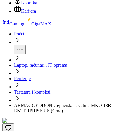
Isporuka
Karijera
Gaming
GigaMAX
Početna
Laptop, računari i IT oprema
Periferije
Tastature i kompleti
ARMAGGEDDON Gejmerska tastatura MKO 13R
ENTERPRISE US (Crna)