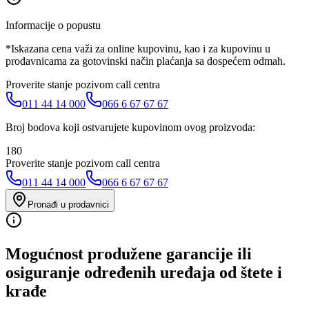
Informacije o popustu
*Iskazana cena važi za online kupovinu, kao i za kupovinu u
prodavnicama za gotovinski način plaćanja sa dospećem odmah.
Proverite stanje pozivom call centra
011 44 14 000
066 6 67 67 67
Broj bodova koji ostvarujete kupovinom ovog proizvoda:
180
Proverite stanje pozivom call centra
011 44 14 000
066 6 67 67 67
Pronađi u prodavnici
Mogućnost produžene garancije ili
osiguranje određenih uređaja od štete i
krađe