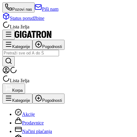
Piši nam
Pozovi nas
Status porudžbine
Lista želja
Kategorije
Pogodnosti
Lista želja
Korpa
Kategorije
Pogodnosti
Akcije
Prodavnice
Načini plaćanja