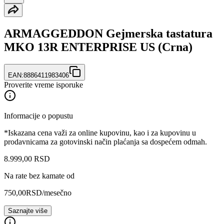
ARMAGGEDDON Gejmerska tastatura
MKO 13R ENTERPRISE US (Crna)
EAN:
8886411983406
Proverite vreme isporuke
Informacije o popustu
*Iskazana cena važi za online kupovinu, kao i za kupovinu u
prodavnicama za gotovinski način plaćanja sa dospećem odmah.
8.999
,
00
RSD
Na rate bez kamate od
750,00
RSD
/mesečno
Saznajte više