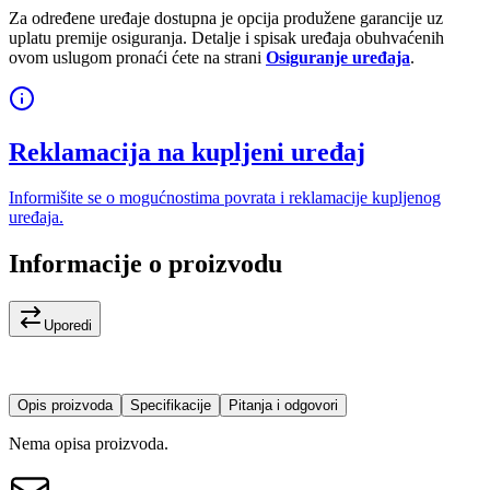
Za određene uređaje dostupna je opcija produžene garancije uz
uplatu premije osiguranja. Detalje i spisak uređaja obuhvaćenih
ovom uslugom pronaći ćete na strani
Osiguranje uređaja
.
Reklamacija na kupljeni uređaj
Informišite se o mogućnostima povrata i reklamacije kupljenog
uređaja.
Informacije o proizvodu
Uporedi
Opis proizvoda
Specifikacije
Pitanja i odgovori
Nema opisa proizvoda.