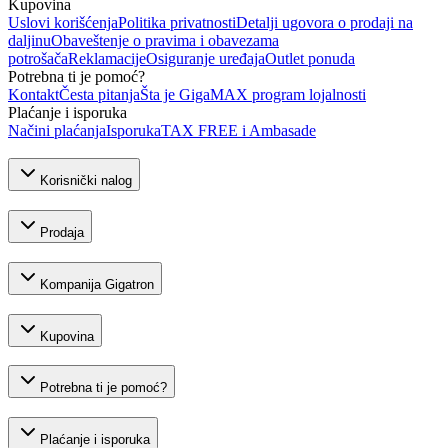
Kupovina
Uslovi korišćenja
Politika privatnosti
Detalji ugovora o prodaji na
daljinu
Obaveštenje o pravima i obavezama
potrošača
Reklamacije
Osiguranje uređaja
Outlet ponuda
Potrebna ti je pomoć?
Kontakt
Česta pitanja
Šta je GigaMAX program lojalnosti
Plaćanje i isporuka
Načini plaćanja
Isporuka
TAX FREE i Ambasade
Korisnički nalog
Prodaja
Kompanija Gigatron
Kupovina
Potrebna ti je pomoć?
Plaćanje i isporuka