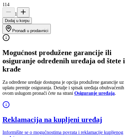
114
1
Dodaj u korpu
Pronađi u prodavnici
Mogućnost produžene garancije ili
osiguranje određenih uređaja od štete i
krađe
Za određene uređaje dostupna je opcija produžene garancije uz
uplatu premije osiguranja. Detalje i spisak uređaja obuhvaćenih
ovom uslugom pronaći ćete na strani
Osiguranje uređaja
.
Reklamacija na kupljeni uređaj
Informišite se o mogućnostima povrata i reklamacije kupljenog