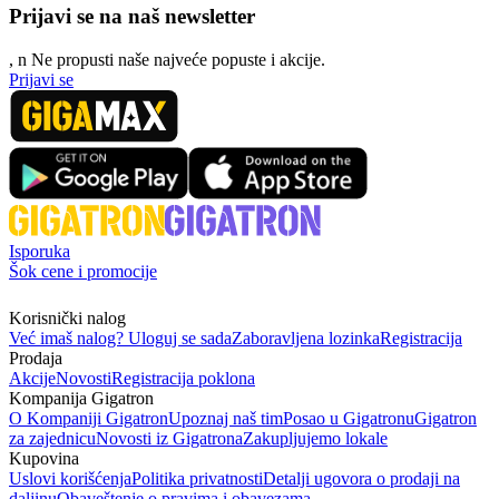
Prijavi se na naš newsletter
, n
N
e propusti naše najveće popuste i akcije.
Prijavi se
Isporuka
Šok cene i promocije
Korisnički nalog
Već imaš nalog? Uloguj se sada
Zaboravljena lozinka
Registracija
Prodaja
Akcije
Novosti
Registracija poklona
Kompanija Gigatron
O Kompaniji Gigatron
Upoznaj naš tim
Posao u Gigatronu
Gigatron
za zajednicu
Novosti iz Gigatrona
Zakupljujemo lokale
Kupovina
Uslovi korišćenja
Politika privatnosti
Detalji ugovora o prodaji na
daljinu
Obaveštenje o pravima i obavezama