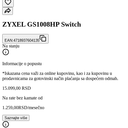
ZYXEL GS1008HP Switch
EAN:
4718937604135
Na stanju
Informacije o popustu
*Iskazana cena važi za online kupovinu, kao i za kupovinu u
prodavnicama za gotovinski način plaćanja sa dospećem odmah.
15.099
,
00
RSD
Na rate bez kamate od
1.259,00
RSD
/mesečno
Saznajte više