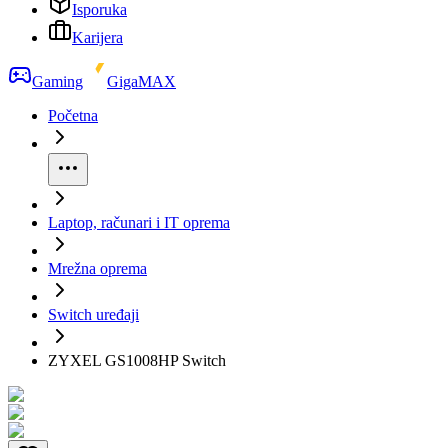
Isporuka
Karijera
Gaming
GigaMAX
Početna
Laptop, računari i IT oprema
Mrežna oprema
Switch uređaji
ZYXEL GS1008HP Switch