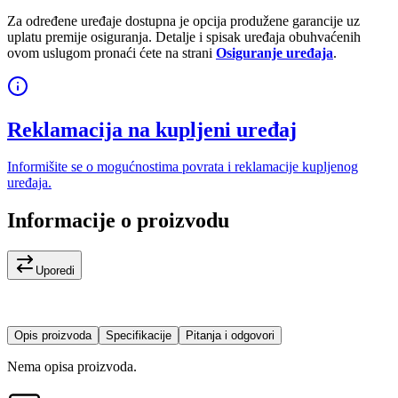
Za određene uređaje dostupna je opcija produžene garancije uz
uplatu premije osiguranja. Detalje i spisak uređaja obuhvaćenih
ovom uslugom pronaći ćete na strani
Osiguranje uređaja
.
Reklamacija na kupljeni uređaj
Informišite se o mogućnostima povrata i reklamacije kupljenog
uređaja.
Informacije o proizvodu
Uporedi
Opis proizvoda
Specifikacije
Pitanja i odgovori
Nema opisa proizvoda.