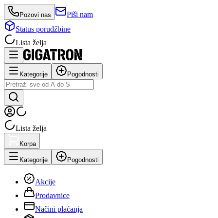
Piši nam
Pozovi nas
Status porudžbine
Lista želja
Kategorije
Pogodnosti
Lista želja
Korpa
Kategorije
Pogodnosti
Akcije
Prodavnice
Načini plaćanja