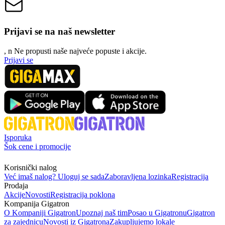
Prijavi se na naš newsletter
, n
N
e propusti naše najveće popuste i akcije.
Prijavi se
Isporuka
Šok cene i promocije
Korisnički nalog
Već imaš nalog? Uloguj se sada
Zaboravljena lozinka
Registracija
Prodaja
Akcije
Novosti
Registracija poklona
Kompanija Gigatron
O Kompaniji Gigatron
Upoznaj naš tim
Posao u Gigatronu
Gigatron
za zajednicu
Novosti iz Gigatrona
Zakupljujemo lokale