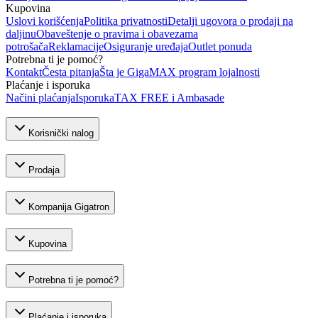
Kupovina
Uslovi korišćenja
Politika privatnosti
Detalji ugovora o prodaji na
daljinu
Obaveštenje o pravima i obavezama
potrošača
Reklamacije
Osiguranje uređaja
Outlet ponuda
Potrebna ti je pomoć?
Kontakt
Česta pitanja
Šta je GigaMAX program lojalnosti
Plaćanje i isporuka
Načini plaćanja
Isporuka
TAX FREE i Ambasade
Korisnički nalog
Prodaja
Kompanija Gigatron
Kupovina
Potrebna ti je pomoć?
Plaćanje i isporuka