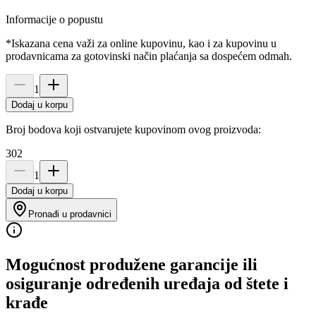
Informacije o popustu
*Iskazana cena važi za online kupovinu, kao i za kupovinu u
prodavnicama za gotovinski način plaćanja sa dospećem odmah.
1
Dodaj u korpu
Broj bodova koji ostvarujete kupovinom ovog proizvoda:
302
1
Dodaj u korpu
Pronađi u prodavnici
Mogućnost produžene garancije ili
osiguranje određenih uređaja od štete i
krađe