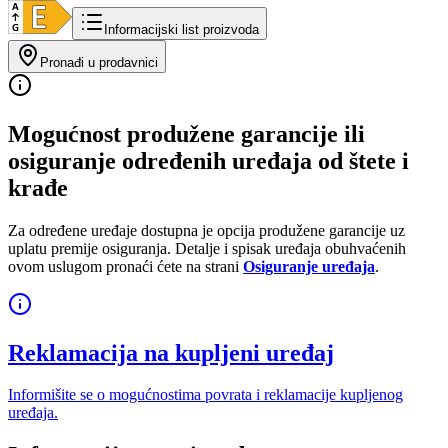
Informacijski list proizvoda
Pronađi u prodavnici
Mogućnost produžene garancije ili
osiguranje određenih uređaja od štete i
krađe
Za određene uređaje dostupna je opcija produžene garancije uz
uplatu premije osiguranja. Detalje i spisak uređaja obuhvaćenih
ovom uslugom pronaći ćete na strani
Osiguranje uređaja
.
Reklamacija na kupljeni uređaj
Informišite se o mogućnostima povrata i reklamacije kupljenog
uređaja.