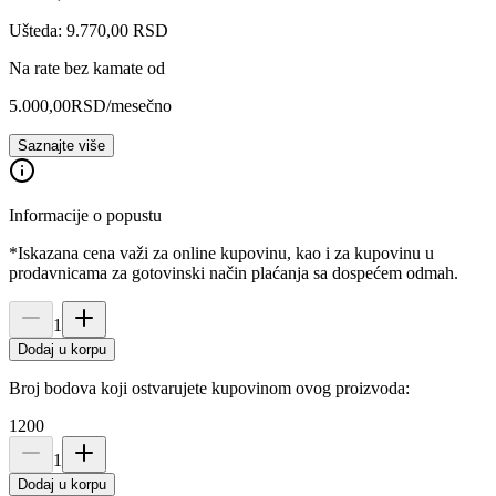
Ušteda: 9.770,00 RSD
Na rate bez kamate od
5.000,00
RSD
/mesečno
Saznajte više
Informacije o popustu
*Iskazana cena važi za online kupovinu, kao i za kupovinu u
prodavnicama za gotovinski način plaćanja sa dospećem odmah.
1
Dodaj u korpu
Broj bodova koji ostvarujete kupovinom ovog proizvoda:
1200
1
Dodaj u korpu