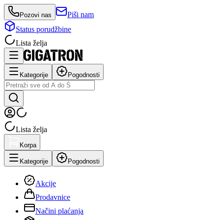
Piši nam
Pozovi nas
Status porudžbine
Lista želja
Kategorije
Pogodnosti
Lista želja
Korpa
Kategorije
Pogodnosti
Akcije
Prodavnice
Načini plaćanja