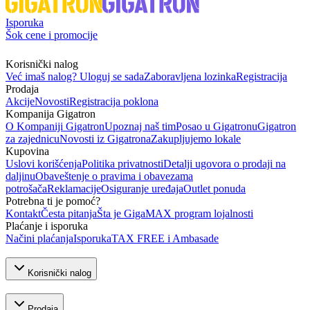
Isporuka
Šok cene i promocije
Korisnički nalog
Već imaš nalog? Uloguj se sada
Zaboravljena lozinka
Registracija
Prodaja
Akcije
Novosti
Registracija poklona
Kompanija Gigatron
O Kompaniji Gigatron
Upoznaj naš tim
Posao u Gigatronu
Gigatron
za zajednicu
Novosti iz Gigatrona
Zakupljujemo lokale
Kupovina
Uslovi korišćenja
Politika privatnosti
Detalji ugovora o prodaji na
daljinu
Obaveštenje o pravima i obavezama
potrošača
Reklamacije
Osiguranje uređaja
Outlet ponuda
Potrebna ti je pomoć?
Kontakt
Česta pitanja
Šta je GigaMAX program lojalnosti
Plaćanje i isporuka
Načini plaćanja
Isporuka
TAX FREE i Ambasade
Korisnički nalog
Prodaja