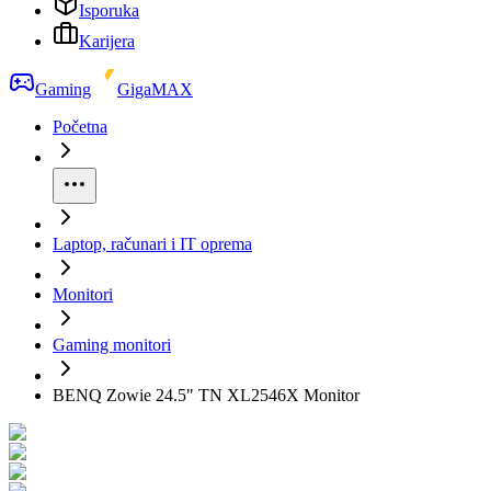
Isporuka
Karijera
Gaming
GigaMAX
Početna
Laptop, računari i IT oprema
Monitori
Gaming monitori
BENQ Zowie 24.5" TN XL2546X Monitor