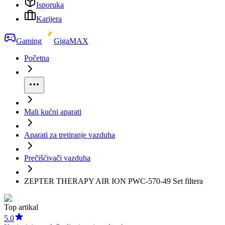
Isporuka
Karijera
Gaming
GigaMAX
Početna
Mali kućni aparati
Aparati za tretiranje vazduha
Prečišćivači vazduha
ZEPTER THERAPY AIR ION PWC-570-49 Set filtera
Top artikal
5.0