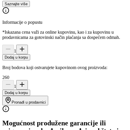
Saznajte više
Informacije o popustu
*Iskazana cena važi za online kupovinu, kao i za kupovinu u
prodavnicama za gotovinski način plaćanja sa dospećem odmah.
1
Dodaj u korpu
Broj bodova koji ostvarujete kupovinom ovog proizvoda:
260
1
Dodaj u korpu
Pronađi u prodavnici
Mogućnost produžene garancije ili