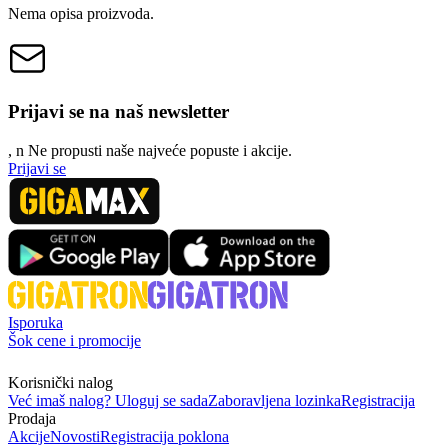
Nema opisa proizvoda.
Prijavi se na naš newsletter
, n
N
e propusti naše najveće popuste i akcije.
Prijavi se
Isporuka
Šok cene i promocije
Korisnički nalog
Već imaš nalog? Uloguj se sada
Zaboravljena lozinka
Registracija
Prodaja
Akcije
Novosti
Registracija poklona