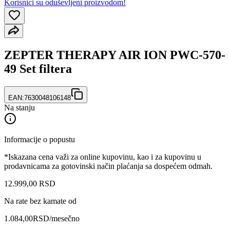
Korisnici su oduševljeni proizvodom!
ZEPTER THERAPY AIR ION PWC-570-
49 Set filtera
EAN:
7630048106148
Na stanju
Informacije o popustu
*Iskazana cena važi za online kupovinu, kao i za kupovinu u
prodavnicama za gotovinski način plaćanja sa dospećem odmah.
12.999
,
00
RSD
Na rate bez kamate od
1.084,00
RSD
/mesečno