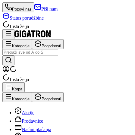
Piši nam
Pozovi nas
Status porudžbine
Lista želja
Kategorije
Pogodnosti
Lista želja
Korpa
Kategorije
Pogodnosti
Akcije
Prodavnice
Načini plaćanja