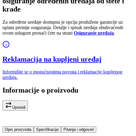
osiguranje određenih uređaja od štete i
krađe
Za određene uređaje dostupna je opcija produžene garancije uz
uplatu premije osiguranja. Detalje i spisak uređaja obuhvaćenih
ovom uslugom pronaći ćete na strani
Osiguranje uređaja
.
Reklamacija na kupljeni uređaj
Informišite se o mogućnostima povrata i reklamacije kupljenog
uređaja.
Informacije o proizvodu
Uporedi
Opis proizvoda
Specifikacije
Pitanja i odgovori