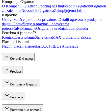
Kompanija Gigatron
O Kompaniji Gigatron
Upoznaj naš tim
Posao u Gigatronu
Gigatron
za zajednicu
Novosti iz Gigatrona
Zakupljujemo lokale
Kupovina
Uslovi korišćenja
Politika privatnosti
Detalji ugovora o prodaji na
daljinu
Obaveštenje o pravima i obavezama
potrošača
Reklamacije
Osiguranje uređaja
Outlet ponuda
Potrebna ti je pomoć?
Kontakt
Česta pitanja
Šta je GigaMAX program lojalnosti
Plaćanje i isporuka
Načini plaćanja
Isporuka
TAX FREE i Ambasade
Korisnički nalog
Prodaja
Kompanija Gigatron
Kupovina
Potrebna ti je pomoć?