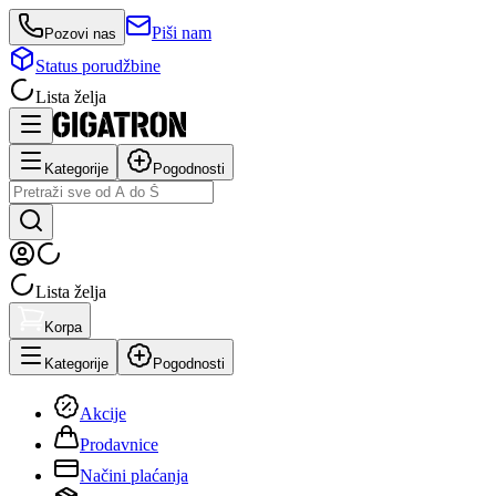
Piši nam
Pozovi nas
Status porudžbine
Lista želja
Kategorije
Pogodnosti
Lista želja
Korpa
Kategorije
Pogodnosti
Akcije
Prodavnice
Načini plaćanja