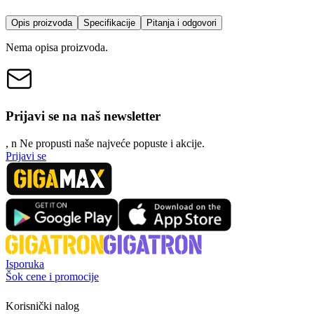
Opis proizvoda
Specifikacije
Pitanja i odgovori
Nema opisa proizvoda.
Prijavi se na naš newsletter
, n
N
e propusti naše najveće popuste i akcije.
Prijavi se
Isporuka
Šok cene i promocije
Korisnički nalog