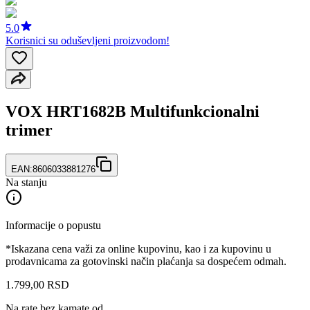
5.0
Korisnici su oduševljeni proizvodom!
VOX HRT1682B Multifunkcionalni
trimer
EAN:
8606033881276
Na stanju
Informacije o popustu
*Iskazana cena važi za online kupovinu, kao i za kupovinu u
prodavnicama za gotovinski način plaćanja sa dospećem odmah.
1.799
,
00
RSD
Na rate bez kamate od