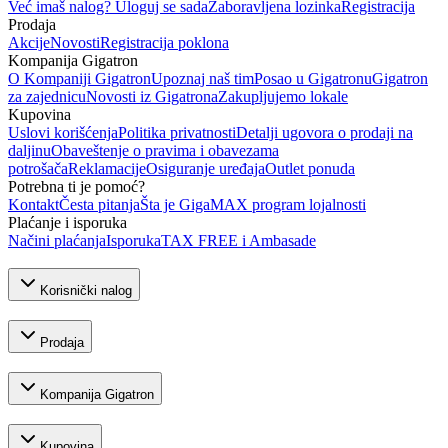
Već imaš nalog? Uloguj se sada
Zaboravljena lozinka
Registracija
Prodaja
Akcije
Novosti
Registracija poklona
Kompanija Gigatron
O Kompaniji Gigatron
Upoznaj naš tim
Posao u Gigatronu
Gigatron
za zajednicu
Novosti iz Gigatrona
Zakupljujemo lokale
Kupovina
Uslovi korišćenja
Politika privatnosti
Detalji ugovora o prodaji na
daljinu
Obaveštenje o pravima i obavezama
potrošača
Reklamacije
Osiguranje uređaja
Outlet ponuda
Potrebna ti je pomoć?
Kontakt
Česta pitanja
Šta je GigaMAX program lojalnosti
Plaćanje i isporuka
Načini plaćanja
Isporuka
TAX FREE i Ambasade
Korisnički nalog
Prodaja
Kompanija Gigatron
Kupovina