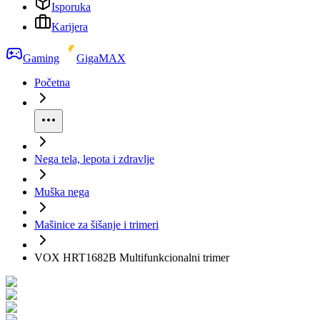
Isporuka
Karijera
Gaming
GigaMAX
Početna
Nega tela, lepota i zdravlje
Muška nega
Mašinice za šišanje i trimeri
VOX HRT1682B Multifunkcionalni trimer