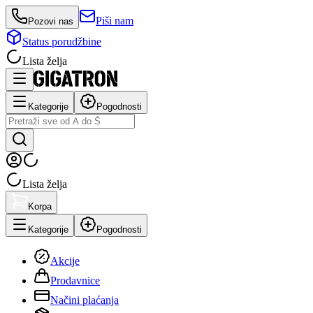
Piši nam
Pozovi nas
Status porudžbine
Lista želja
Kategorije
Pogodnosti
Lista želja
Korpa
Kategorije
Pogodnosti
Akcije
Prodavnice
Načini plaćanja