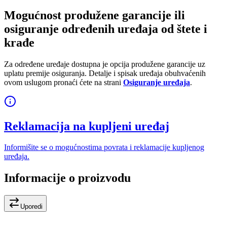
Mogućnost produžene garancije ili
osiguranje određenih uređaja od štete i
krađe
Za određene uređaje dostupna je opcija produžene garancije uz
uplatu premije osiguranja. Detalje i spisak uređaja obuhvaćenih
ovom uslugom pronaći ćete na strani
Osiguranje uređaja
.
Reklamacija na kupljeni uređaj
Informišite se o mogućnostima povrata i reklamacije kupljenog
uređaja.
Informacije o proizvodu
Uporedi