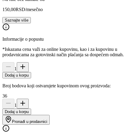
150,00
RSD
/mesečno
Saznajte više
Informacije o popustu
*Iskazana cena važi za online kupovinu, kao i za kupovinu u
prodavnicama za gotovinski način plaćanja sa dospećem odmah.
1
Dodaj u korpu
Broj bodova koji ostvarujete kupovinom ovog proizvoda:
36
1
Dodaj u korpu
Pronađi u prodavnici