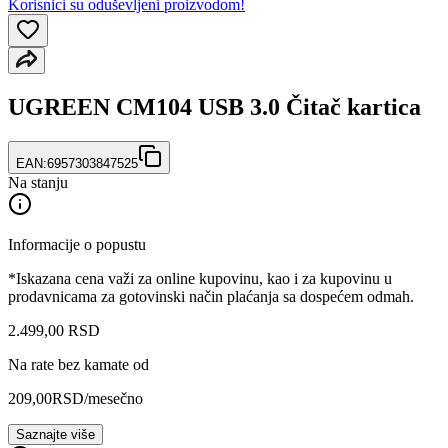
Korisnici su oduševljeni proizvodom!
UGREEN CM104 USB 3.0 Čitač kartica
EAN:
6957303847525
Na stanju
Informacije o popustu
*Iskazana cena važi za online kupovinu, kao i za kupovinu u
prodavnicama za gotovinski način plaćanja sa dospećem odmah.
2.499
,
00
RSD
Na rate bez kamate od
209,00
RSD
/mesečno
Saznajte više