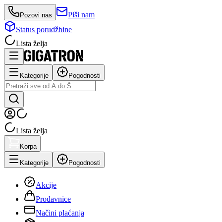
Piši nam
Pozovi nas
Status porudžbine
Lista želja
Kategorije
Pogodnosti
Lista želja
Korpa
Kategorije
Pogodnosti
Akcije
Prodavnice
Načini plaćanja