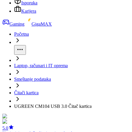
Isporuka
Karijera
Gaming
GigaMAX
Početna
Laptop, računari i IT oprema
Smeštanje podataka
Čitači kartica
UGREEN CM104 USB 3.0 Čitač kartica
5.0