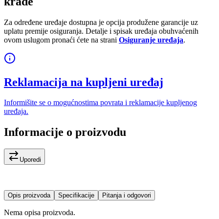
krađe
Za određene uređaje dostupna je opcija produžene garancije uz
uplatu premije osiguranja. Detalje i spisak uređaja obuhvaćenih
ovom uslugom pronaći ćete na strani
Osiguranje uređaja
.
Reklamacija na kupljeni uređaj
Informišite se o mogućnostima povrata i reklamacije kupljenog
uređaja.
Informacije o proizvodu
Uporedi
Opis proizvoda
Specifikacije
Pitanja i odgovori
Nema opisa proizvoda.