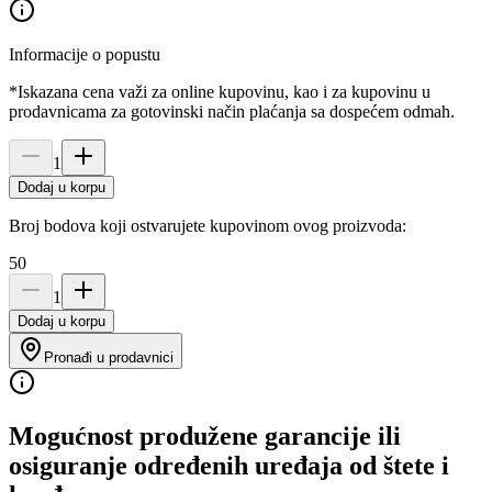
Informacije o popustu
*Iskazana cena važi za online kupovinu, kao i za kupovinu u
prodavnicama za gotovinski način plaćanja sa dospećem odmah.
1
Dodaj u korpu
Broj bodova koji ostvarujete kupovinom ovog proizvoda:
50
1
Dodaj u korpu
Pronađi u prodavnici
Mogućnost produžene garancije ili
osiguranje određenih uređaja od štete i