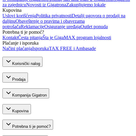
za zajednicu
Novosti iz Gigatrona
Zakupljujemo lokale
Kupovina
Uslovi korišćenja
Politika privatnosti
Detalji ugovora o prodaji na
daljinu
Obaveštenje o pravima i obavezama
potrošača
Reklamacije
Osiguranje uređaja
Outlet ponuda
Potrebna ti je pomoć?
Kontakt
Česta pitanja
Šta je GigaMAX program lojalnosti
Plaćanje i isporuka
Načini plaćanja
Isporuka
TAX FREE i Ambasade
Korisnički nalog
Prodaja
Kompanija Gigatron
Kupovina
Potrebna ti je pomoć?