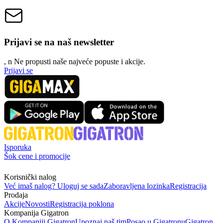
Prijavi se na naš newsletter
, n
N
e propusti naše najveće popuste i akcije.
Prijavi se
Isporuka
Šok cene i promocije
Korisnički nalog
Već imaš nalog? Uloguj se sada
Zaboravljena lozinka
Registracija
Prodaja
Akcije
Novosti
Registracija poklona
Kompanija Gigatron
O Kompaniji Gigatron
Upoznaj naš tim
Posao u Gigatronu
Gigatron