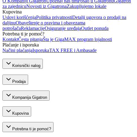
O Kompaniji Gigatron
Upoznaj naš tim
Posao u Gigatronu
Gigatron
za zajednicu
Novosti iz Gigatrona
Zakupljujemo lokale
Kupovina
Uslovi korišćenja
Politika privatnosti
Detalji ugovora o prodaji na
daljinu
Obaveštenje o pravima i obavezama
potrošača
Reklamacije
Osiguranje uređaja
Outlet ponuda
Potrebna ti je pomoć?
Kontakt
Česta pitanja
Šta je GigaMAX program lojalnosti
Plaćanje i isporuka
Načini plaćanja
Isporuka
TAX FREE i Ambasade
Korisnički nalog
Prodaja
Kompanija Gigatron
Kupovina
Potrebna ti je pomoć?