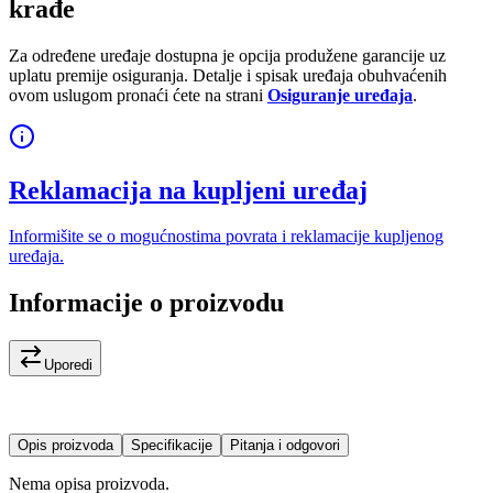
krađe
Za određene uređaje dostupna je opcija produžene garancije uz
uplatu premije osiguranja. Detalje i spisak uređaja obuhvaćenih
ovom uslugom pronaći ćete na strani
Osiguranje uređaja
.
Reklamacija na kupljeni uređaj
Informišite se o mogućnostima povrata i reklamacije kupljenog
uređaja.
Informacije o proizvodu
Uporedi
Opis proizvoda
Specifikacije
Pitanja i odgovori
Nema opisa proizvoda.