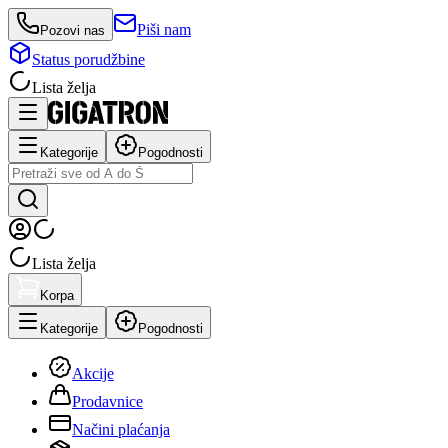
Piši nam
Pozovi nas
Status porudžbine
Lista želja
Kategorije
Pogodnosti
Lista želja
Korpa
Kategorije
Pogodnosti
Akcije
Prodavnice
Načini plaćanja