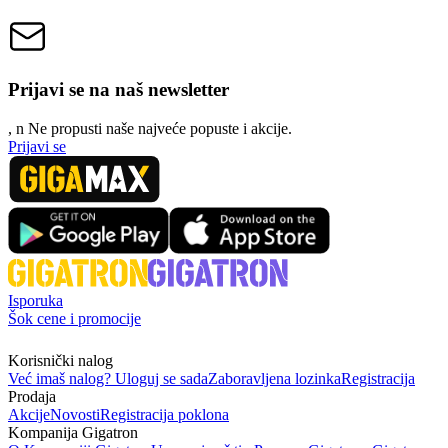
Prijavi se na naš newsletter
, n
N
e propusti naše najveće popuste i akcije.
Prijavi se
Isporuka
Šok cene i promocije
Korisnički nalog
Već imaš nalog? Uloguj se sada
Zaboravljena lozinka
Registracija
Prodaja
Akcije
Novosti
Registracija poklona
Kompanija Gigatron