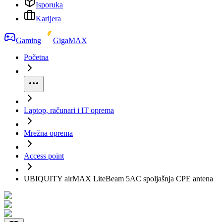
Isporuka
Karijera
Gaming
GigaMAX
Početna
Laptop, računari i IT oprema
Mrežna oprema
Access point
UBIQUITY airMAX LiteBeam 5AC spoljašnja CPE antena