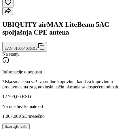
UBIQUITY airMAX LiteBeam 5AC
spoljašnja CPE antena
EAN:
810354026317
Na stanju
Informacije o popustu
*Iskazana cena važi za online kupovinu, kao i za kupovinu u
prodavnicama za gotovinski način plaćanja sa dospećem odmah.
12.799
,
00
RSD
Na rate bez kamate od
1.067,00
RSD
/mesečno
Saznajte više