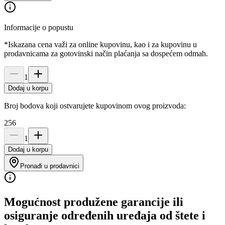
Informacije o popustu
*Iskazana cena važi za online kupovinu, kao i za kupovinu u
prodavnicama za gotovinski način plaćanja sa dospećem odmah.
1
Dodaj u korpu
Broj bodova koji ostvarujete kupovinom ovog proizvoda:
256
1
Dodaj u korpu
Pronađi u prodavnici
Mogućnost produžene garancije ili
osiguranje određenih uređaja od štete i