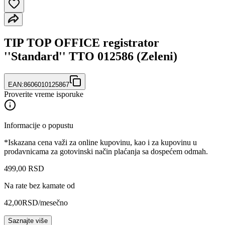
TIP TOP OFFICE registrator
''Standard'' TTO 012586 (Zeleni)
EAN:
8606010125867
Proverite vreme isporuke
Informacije o popustu
*Iskazana cena važi za online kupovinu, kao i za kupovinu u
prodavnicama za gotovinski način plaćanja sa dospećem odmah.
499
,
00
RSD
Na rate bez kamate od
42,00
RSD
/mesečno
Saznajte više