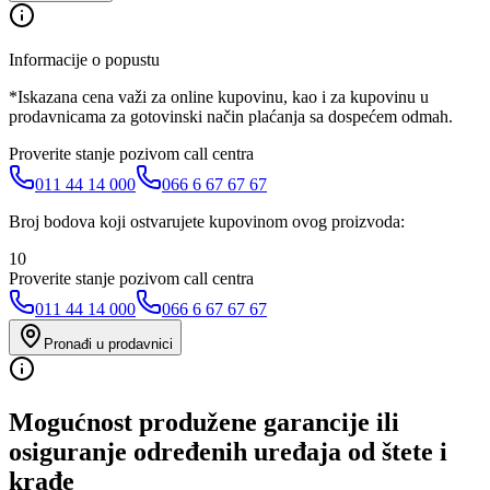
Informacije o popustu
*Iskazana cena važi za online kupovinu, kao i za kupovinu u
prodavnicama za gotovinski način plaćanja sa dospećem odmah.
Proverite stanje pozivom call centra
011 44 14 000
066 6 67 67 67
Broj bodova koji ostvarujete kupovinom ovog proizvoda:
10
Proverite stanje pozivom call centra
011 44 14 000
066 6 67 67 67
Pronađi u prodavnici
Mogućnost produžene garancije ili
osiguranje određenih uređaja od štete i
krađe