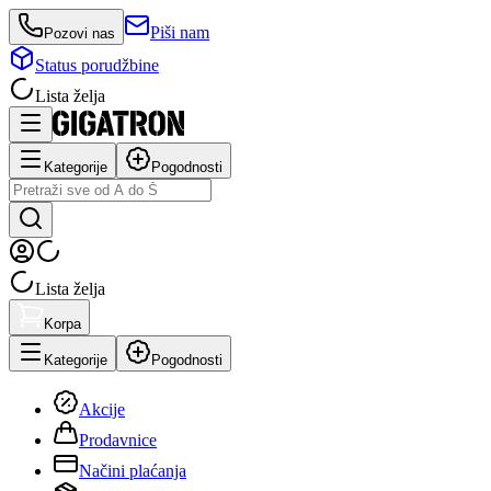
Piši nam
Pozovi nas
Status porudžbine
Lista želja
Kategorije
Pogodnosti
Lista želja
Korpa
Kategorije
Pogodnosti
Akcije
Prodavnice
Načini plaćanja