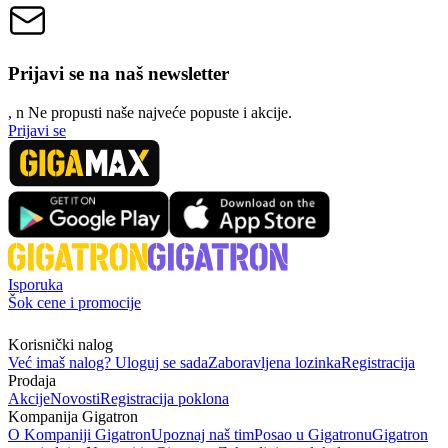
Prijavi se na naš newsletter
, n
N
e propusti naše najveće popuste i akcije.
Prijavi se
Isporuka
Šok cene i promocije
Korisnički nalog
Već imaš nalog? Uloguj se sada
Zaboravljena lozinka
Registracija
Prodaja
Akcije
Novosti
Registracija poklona
Kompanija Gigatron
O Kompaniji Gigatron
Upoznaj naš tim
Posao u Gigatronu
Gigatron