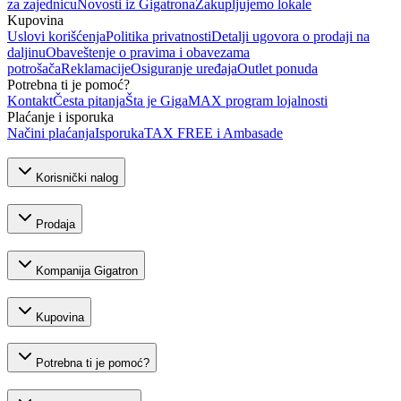
za zajednicu
Novosti iz Gigatrona
Zakupljujemo lokale
Kupovina
Uslovi korišćenja
Politika privatnosti
Detalji ugovora o prodaji na
daljinu
Obaveštenje o pravima i obavezama
potrošača
Reklamacije
Osiguranje uređaja
Outlet ponuda
Potrebna ti je pomoć?
Kontakt
Česta pitanja
Šta je GigaMAX program lojalnosti
Plaćanje i isporuka
Načini plaćanja
Isporuka
TAX FREE i Ambasade
Korisnički nalog
Prodaja
Kompanija Gigatron
Kupovina
Potrebna ti je pomoć?