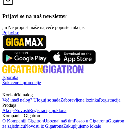
Prijavi se na naš newsletter
, n
N
e propusti naše najveće popuste i akcije.
Prijavi se
Isporuka
Šok cene i promocije
Korisnički nalog
Već imaš nalog? Uloguj se sada
Zaboravljena lozinka
Registracija
Prodaja
Akcije
Novosti
Registracija poklona
Kompanija Gigatron
O Kompaniji Gigatron
Upoznaj naš tim
Posao u Gigatronu
Gigatron
za zajednicu
Novosti iz Gigatrona
Zakupljujemo lokale