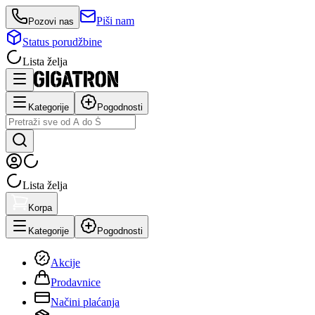
Piši nam
Pozovi nas
Status porudžbine
Lista želja
Kategorije
Pogodnosti
Lista želja
Korpa
Kategorije
Pogodnosti
Akcije
Prodavnice
Načini plaćanja