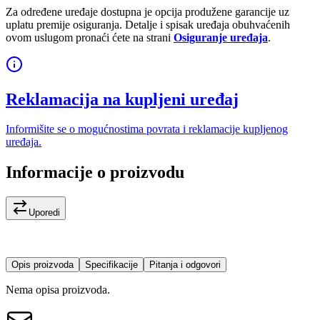
Za određene uređaje dostupna je opcija produžene garancije uz
uplatu premije osiguranja. Detalje i spisak uređaja obuhvaćenih
ovom uslugom pronaći ćete na strani
Osiguranje uređaja
.
Reklamacija na kupljeni uređaj
Informišite se o mogućnostima povrata i reklamacije kupljenog
uređaja.
Informacije o proizvodu
Uporedi
Opis proizvoda
Specifikacije
Pitanja i odgovori
Nema opisa proizvoda.