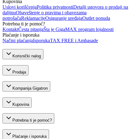
Kupovina
Uslovi korišćenja
Politika privatnosti
Detalji ugovora o prodaji na
daljinu
Obaveštenje o pravima i obavezama
potrošača
Reklamacije
Osiguranje uređaja
Outlet ponuda
Potrebna ti je pomoć?
Kontakt
Česta pitanja
Šta je GigaMAX program lojalnosti
Plaćanje i isporuka
Načini plaćanja
Isporuka
TAX FREE i Ambasade
Korisnički nalog
Prodaja
Kompanija Gigatron
Kupovina
Potrebna ti je pomoć?
Plaćanje i isporuka