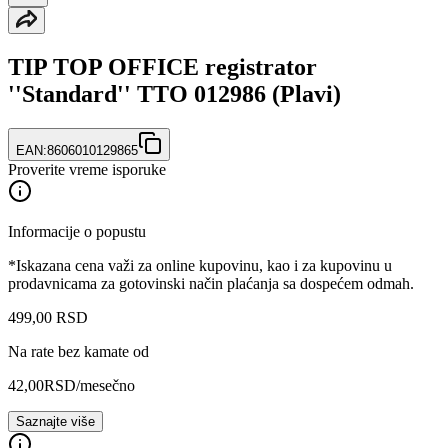
TIP TOP OFFICE registrator
''Standard'' TTO 012986 (Plavi)
EAN:
8606010129865
Proverite vreme isporuke
Informacije o popustu
*Iskazana cena važi za online kupovinu, kao i za kupovinu u
prodavnicama za gotovinski način plaćanja sa dospećem odmah.
499
,
00
RSD
Na rate bez kamate od
42,00
RSD
/mesečno
Saznajte više